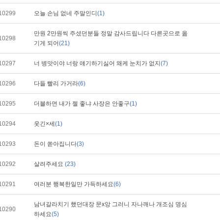
10299
오늘 손님 없네 주말인디
(1)
만원 2만원씩 주셨던분들 정말 감사드립니다 다른곳으로 옮
10298
기게 되어
(21)
10297
너 병맛이야 너랑 얘기하기싫어 왜케 눈치가 없지
(7)
10296
다들 빨리 가거라
(6)
10295
더블하면 내가 젤 좋냐 사장은 안좋구
(1)
10294
웃긴×세
(1)
10293
돈이 쏟아집니다
(3)
10292
살려주세요
(23)
10291
여러분 행복한일만 가득하세요
(6)
남녀갈라치기 했던대장 문x앙 그러니 자나깨나 개조심 명심
10290
하세요
(5)