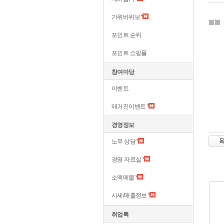
가위바위보
봄봄
포인트 순위
포인트 쇼핑몰
참여마당
이벤트
매거진이벤트
경영정보
노무 상담
경영 자료실
소액매물
시세/매출정보
취업톡