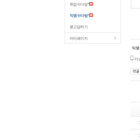
취업수다방
익명수다방
묻고답하기
마이페이지