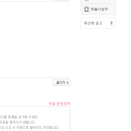
체불사업주
0
최근본 공고