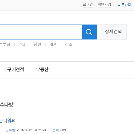
로그인
회원가입
모바일
로고
상세검색
부부팀
주말
당번
캐셔
청소
구매견적
부동산
수다방
는 더워요
등록일
2026.03.01 01:21:24
조회
609