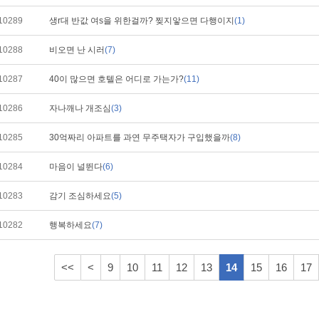
10289
생r대 반값 여s을 위한걸까? 찢지앟으면 다행이지
(1)
10288
비오면 난 시러
(7)
10287
40이 많으면 호텔은 어디로 가는가?
(11)
10286
자나깨나 개조심
(3)
10285
30억짜리 아파트를 과연 무주택자가 구입했을까
(8)
10284
마음이 널뛴다
(6)
10283
감기 조심하세요
(5)
10282
행복하세요
(7)
<<
<
9
10
11
12
13
14
15
16
17