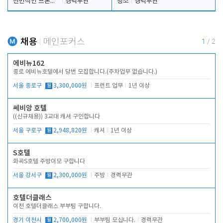
전반적인 프론트 업무
경력무관
청소
경력무관
채용
메인포커스
1
/
2
에비뉴162
종로 에비뉴호텔에서 당번 모집합니다.(주차업무 없습니다.)
서울 종로구
월
3,300,000원
프런트 업무
1년 이상
쎄비앙 호텔
((신규채용)) 3교대 캐셔 구인합니다
서울 구로구
월
2,948,820원
캐셔
1년 이상
S호텔
화곡S호텔 주방이모 구합니다
서울 강서구
월
2,300,000원
주방
경력무관
호텔더클래스
이천 호텔더클래스 부부팀 구합니다.
경기 이천시
월
2,700,000원
부부팀 모십니다.
경력무관