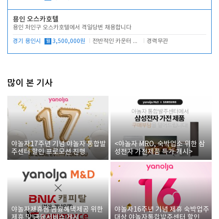
용인 오스카호텔
용인 처인구 오스카호텔에서 격일당번 채용합니다
경기 용인시
월
3,500,000원
전반적인 카운터 업무
경력무관
많이 본 기사
야놀자17주년 기념 야놀자 통합발
<야놀자 MRO, 숙박업소 위한 삼
주센터 할인 프로모션 진행
성전자 가전제품 특가 개시>
야놀자제휴점 금융혜택제공 위한
야놀자16주년 기념 제휴 숙박업주
제휴 및 금융서비스 게시
대상 야놀자통합발주센터 할인쿠