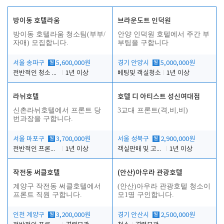
방이동 호텔라움
브라운도트 인덕원
방이동 호텔라움 청소팀(부부/
안양 인덕원 호텔에서 주간 부
자매) 모집합니다.
부팀을 구합니다
서울 송파구
월
5,600,000원
경기 안양시
월
5,000,000원
전반적인 청소 업무(객실청소.객실정리)
1년 이상
베팅및 객실청소
1년 이상
라뉘호텔
호텔 디 아티스트 성신여대점
신촌라뉘호텔에서 프론트 당
3교대 프론트(격,비,비)
번과장을 구합니다.
서울 마포구
월
3,700,000원
서울 성북구
월
2,900,000원
전반적인 프론트 당번업무
1년 이상
객실판매 및 고객응대
1년 이상
작전동 써클호텔
(안산)아우라 관광호텔
계양구 작전동 써클호텔에서
(안산)아우라 관광호텔 청소이
프론트 직원 구합니다.
모1명 구인합니다.
인천 계양구
월
3,200,000원
경기 안산시
월
2,500,000원