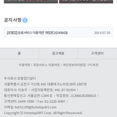
폰 증정
공지사항
[호텔업] 개인정보 처리방침 개정본1 (19.09.02)
2019.07.30
[호텔업] 유료서비스 이용약관 개정본2 (19.09.02)
2019.07.30
[호텔업] 개인정보 처리방침 개정본2 (19.09.02)
2019.07.30
홈
광고제휴
고객센터
이용약관
유료서비스 이용약관
개인정보처리방침
PC버전
주식회사 호텔업디알티
서울특별시 금천구 가산동 691 대륭테크노타운20차 1807호
대표이사: 이송주
사업자등록번호: 441-87-01934
통신판매업신고: 서울금천-1204 호
직업정보: J1206020200010
고객센터: 1644-7896
Fax: 02-2225-8487
이메일:
hdrt1109@hotelupdrt.com
Copyright ⓒ HotelupDRT Corp. All Right Reserved.