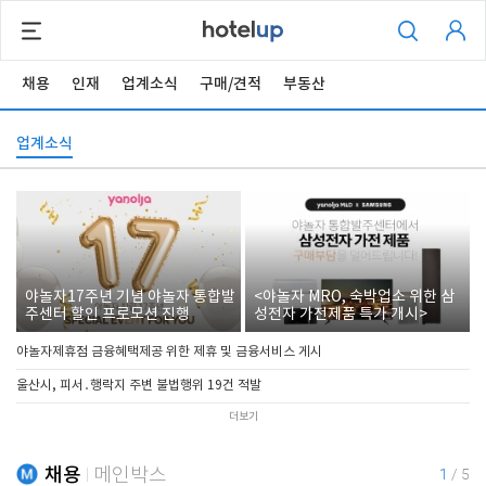
채용
인재
업계소식
구매/견적
부동산
업계소식
야놀자17주년 기념 야놀자 통합발
<야놀자 MRO, 숙박업소 위한 삼
주센터 할인 프로모션 진행
성전자 가전제품 특가 개시>
야놀자제휴점 금융혜택제공 위한 제휴 및 금융서비스 게시
울산시, 피서․행락지 주변 불법행위 19건 적발
더보기
채용
메인박스
1
/
5