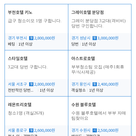
부천호텔 키노
그레이호텔 분당점
급구 청소이모 1명 구합니다.
그레이 분당점 3교대(격비비)
당번 구인합니다.
경기 부천시
월
2,800,000원
경기 성남시
월
3,000,000원
베팅
1년 이상
당번
1년 이상
스타일호텔
아스트로호텔
3교대 당번 구합니다.
부부청소팀 모집 (매주1회휴
무/식사제공)
서울 서초구
월
2,800,000원
경기 용인시
월
2,400,000원
전반적인 당번업무
1년 이상
객실청소
1년 이상
레몬트리호텔
수원 블루호텔
청소1명 (객실26개)
수원 블루호텔에서 부부 자매
팀찾아요
서울 종로구
월
2,600,000원
경기 수원시
시
2,500,000원