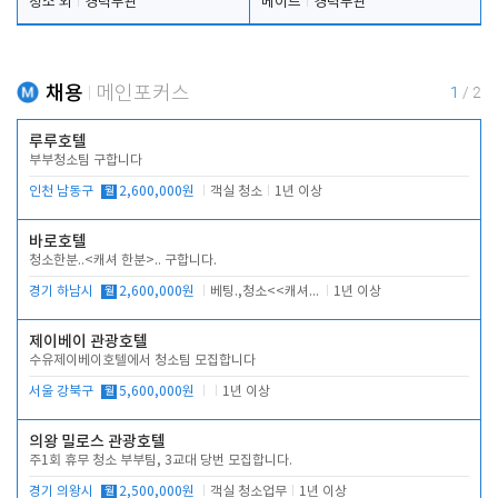
청소 외
경력무관
메이드
경력무관
채용
메인포커스
1
/
2
루루호텔
부부청소팀 구합니다
인천 남동구
월
2,600,000원
객실 청소
1년 이상
바로호텔
청소한분..<캐셔 한분>.. 구합니다.
경기 하남시
월
2,600,000원
베팅.,청소<<캐셔 모셔봅니다.
1년 이상
제이베이 관광호텔
수유제이베이호텔에서 청소팀 모집합니다
서울 강북구
월
5,600,000원
1년 이상
의왕 밀로스 관광호텔
주1회 휴무 청소 부부팀, 3교대 당번 모집합니다.
경기 의왕시
월
2,500,000원
객실 청소업무
1년 이상