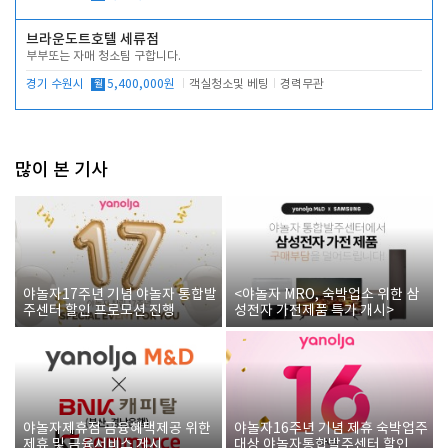
브라운도트호텔 세류점
부부또는 자매 청소팀 구합니다.
경기 수원시
월
5,400,000원
객실청소및 베팅
경력무관
많이 본 기사
야놀자17주년 기념 야놀자 통합발
<야놀자 MRO, 숙박업소 위한 삼
주센터 할인 프로모션 진행
성전자 가전제품 특가 개시>
야놀자제휴점 금융혜택제공 위한
야놀자16주년 기념 제휴 숙박업주
제휴 및 금융서비스 게시
대상 야놀자통합발주센터 할인쿠