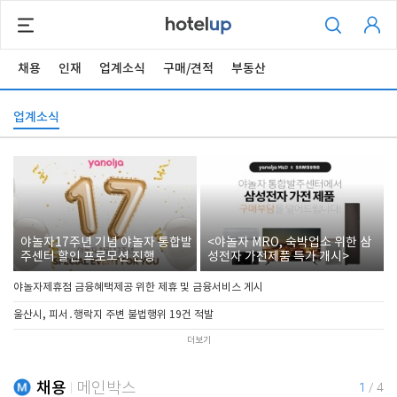
채용
인재
업계소식
구매/견적
부동산
업계소식
야놀자17주년 기념 야놀자 통합발
<야놀자 MRO, 숙박업소 위한 삼
주센터 할인 프로모션 진행
성전자 가전제품 특가 개시>
야놀자제휴점 금융혜택제공 위한 제휴 및 금융서비스 게시
울산시, 피서․행락지 주변 불법행위 19건 적발
더보기
채용
메인박스
1
/
4