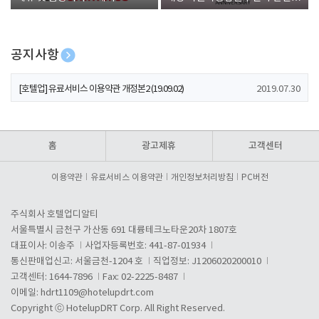
폰 증정
공지사항
[호텔업] 개인정보 처리방침 개정본1 (19.09.02)
2019.07.30
[호텔업] 유료서비스 이용약관 개정본2 (19.09.02)
2019.07.30
[호텔업] 개인정보 처리방침 개정본2 (19.09.02)
2019.07.30
홈
광고제휴
고객센터
이용약관
유료서비스 이용약관
개인정보처리방침
PC버전
주식회사 호텔업디알티
서울특별시 금천구 가산동 691 대륭테크노타운20차 1807호
대표이사: 이송주
사업자등록번호: 441-87-01934
통신판매업신고: 서울금천-1204 호
직업정보: J1206020200010
고객센터: 1644-7896
Fax: 02-2225-8487
이메일:
hdrt1109@hotelupdrt.com
Copyright ⓒ HotelupDRT Corp. All Right Reserved.