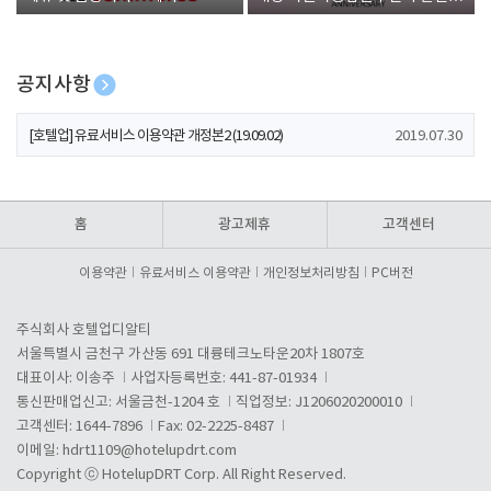
폰 증정
공지사항
[호텔업] 개인정보 처리방침 개정본1 (19.09.02)
2019.07.30
[호텔업] 유료서비스 이용약관 개정본2 (19.09.02)
2019.07.30
[호텔업] 개인정보 처리방침 개정본2 (19.09.02)
2019.07.30
홈
광고제휴
고객센터
이용약관
유료서비스 이용약관
개인정보처리방침
PC버전
주식회사 호텔업디알티
서울특별시 금천구 가산동 691 대륭테크노타운20차 1807호
대표이사: 이송주
사업자등록번호: 441-87-01934
통신판매업신고: 서울금천-1204 호
직업정보: J1206020200010
고객센터: 1644-7896
Fax: 02-2225-8487
이메일:
hdrt1109@hotelupdrt.com
Copyright ⓒ HotelupDRT Corp. All Right Reserved.