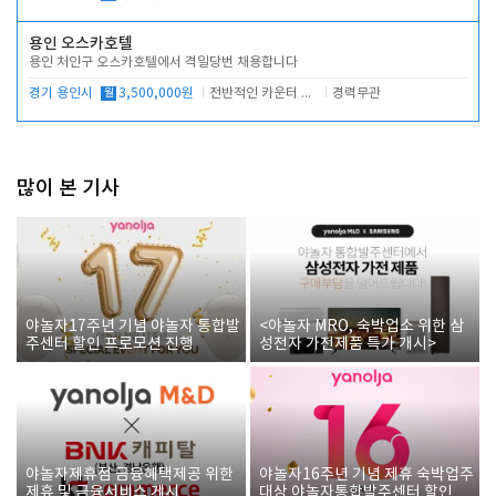
용인 오스카호텔
용인 처인구 오스카호텔에서 격일당번 채용합니다
경기 용인시
월
3,500,000원
전반적인 카운터 업무
경력무관
많이 본 기사
야놀자17주년 기념 야놀자 통합발
<야놀자 MRO, 숙박업소 위한 삼
주센터 할인 프로모션 진행
성전자 가전제품 특가 개시>
야놀자제휴점 금융혜택제공 위한
야놀자16주년 기념 제휴 숙박업주
제휴 및 금융서비스 게시
대상 야놀자통합발주센터 할인쿠