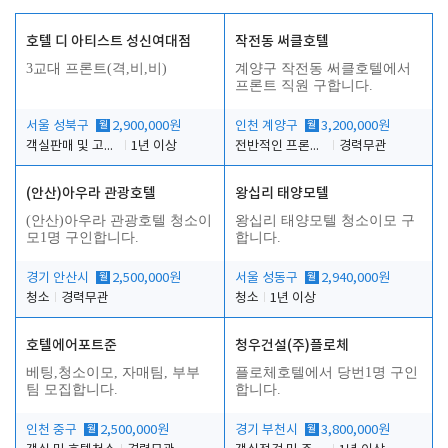
호텔 디 아티스트 성신여대점
작전동 써클호텔
3교대 프론트(격,비,비)
계양구 작전동 써클호텔에서
프론트 직원 구합니다.
서울 성북구
월
2,900,000원
인천 계양구
월
3,200,000원
객실판매 및 고객응대
1년 이상
전반적인 프론트 업무
경력무관
(안산)아우라 관광호텔
왕십리 태양모텔
(안산)아우라 관광호텔 청소이
왕십리 태양모텔 청소이모 구
모1명 구인합니다.
합니다.
경기 안산시
월
2,500,000원
서울 성동구
월
2,940,000원
청소
경력무관
청소
1년 이상
호텔에어포트준
청우건설(주)플로체
베팅,청소이모, 자매팀, 부부
플로체호텔에서 당번1명 구인
팀 모집합니다.
합니다.
인천 중구
월
2,500,000원
경기 부천시
월
3,800,000원