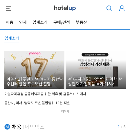
채용
인재
업계소식
구매/견적
부동산
업계소식
야놀자17주년 기념 야놀자 통합발
<야놀자 MRO, 숙박업소 위한 삼
주센터 할인 프로모션 진행
성전자 가전제품 특가 개시>
야놀자제휴점 금융혜택제공 위한 제휴 및 금융서비스 게시
울산시, 피서․행락지 주변 불법행위 19건 적발
더보기
채용
메인박스
1
/
5