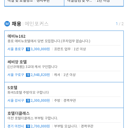
객실 및 호텔청소
경력무관
객실점검 및 주차관리
1년 이상
채용
메인포커스
1
/
2
에비뉴162
종로 에비뉴호텔에서 당번 모집합니다.(주차업무 없습니다.)
서울 종로구
월
3,300,000원
프런트 업무
1년 이상
쎄비앙 호텔
((신규채용)) 3교대 캐셔 구인합니다
서울 구로구
월
2,948,820원
캐셔
1년 이상
S호텔
화곡S호텔 주방이모 구합니다
서울 강서구
월
2,300,000원
주방
경력무관
호텔더클래스
이천 호텔더클래스 부부팀 구합니다.
경기 이천시
월
2,700,000원
부부팀 모십니다.
경력무관