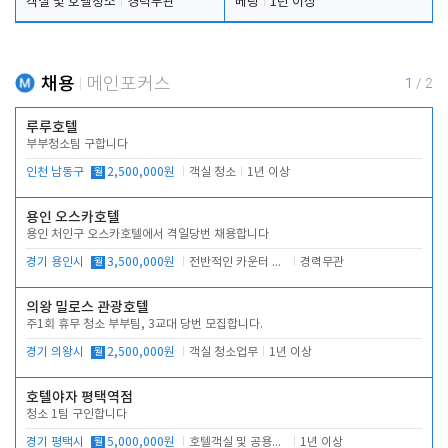
객실 및 호텔청소
경력무관
베팅
1년 이상
채용
메인포커스
1
/
2
루루호텔
부부청소팀 구합니다
인천 남동구
월
2,500,000원
객실 청소
1년 이상
용인 오스카호텔
용인 처인구 오스카호텔에서 격일당번 채용합니다
경기 용인시
월
3,500,000원
전반적인 카운터 업무
경력무관
의왕 밀로스 관광호텔
주1회 휴무 청소 부부팀, 3교대 당번 모집합니다.
경기 의왕시
월
2,500,000원
객실 청소업무
1년 이상
호텔야자 평택역점
청소 1팀 구인합니다
경기 평택시
월
5,000,000원
호텔객실 및 공용시설 청소 관리
1년 이상