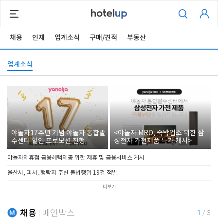
채용
인재
업계소식
구매/견적
부동산
업계소식
야놀자17주년 기념 야놀자 통합발
<야놀자 MRO, 숙박업소 위한 삼
주센터 할인 프로모션 진행
성전자 가전제품 특가 개시>
야놀자제휴점 금융혜택제공 위한 제휴 및 금융서비스 게시
울산시, 피서․행락지 주변 불법행위 19건 적발
더보기
채용
메인박스
1
/
3