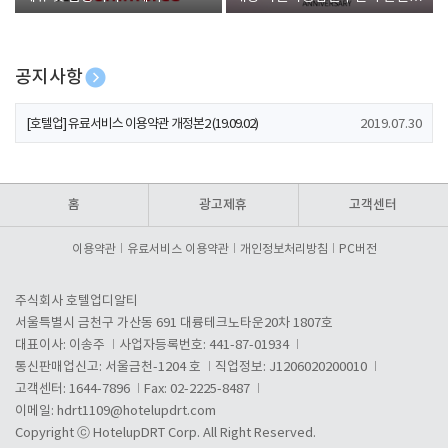
폰 증정
공지사항
[호텔업] 개인정보 처리방침 개정본1 (19.09.02)
2019.07.30
[호텔업] 유료서비스 이용약관 개정본2 (19.09.02)
2019.07.30
[호텔업] 개인정보 처리방침 개정본2 (19.09.02)
2019.07.30
홈
광고제휴
고객센터
이용약관
유료서비스 이용약관
개인정보처리방침
PC버전
주식회사 호텔업디알티
서울특별시 금천구 가산동 691 대륭테크노타운20차 1807호
대표이사: 이송주
사업자등록번호: 441-87-01934
통신판매업신고: 서울금천-1204 호
직업정보: J1206020200010
고객센터: 1644-7896
Fax: 02-2225-8487
이메일:
hdrt1109@hotelupdrt.com
Copyright ⓒ HotelupDRT Corp. All Right Reserved.