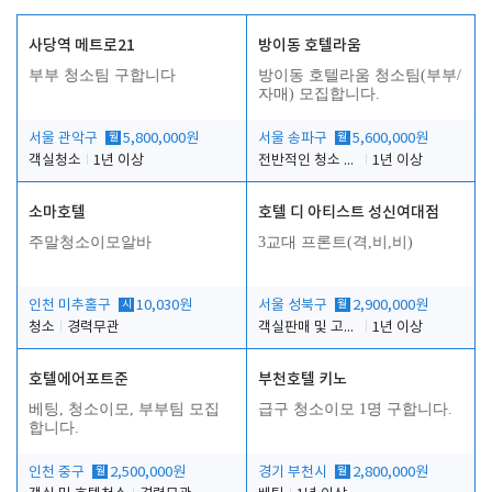
사당역 메트로21
방이동 호텔라움
부부 청소팀 구합니다
방이동 호텔라움 청소팀(부부/
자매) 모집합니다.
서울 관악구
월
5,800,000원
서울 송파구
월
5,600,000원
객실청소
1년 이상
전반적인 청소 업무(객실청소.객실정리)
1년 이상
소마호텔
호텔 디 아티스트 성신여대점
주말청소이모알바
3교대 프론트(격,비,비)
인천 미추홀구
시
10,030원
서울 성북구
월
2,900,000원
청소
경력무관
객실판매 및 고객응대
1년 이상
호텔에어포트준
부천호텔 키노
베팅, 청소이모, 부부팀 모집
급구 청소이모 1명 구합니다.
합니다.
인천 중구
월
2,500,000원
경기 부천시
월
2,800,000원