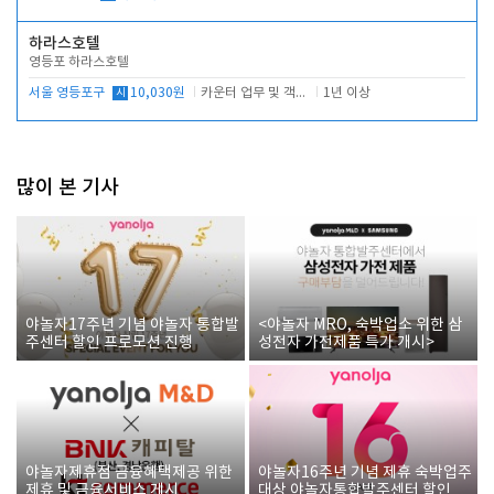
하라스호텔
영등포 하라스호텔
서울 영등포구
시
10,030원
카운터 업무 및 객실관리(청소상태 확인, 객실판매)
1년 이상
많이 본 기사
야놀자17주년 기념 야놀자 통합발
<야놀자 MRO, 숙박업소 위한 삼
주센터 할인 프로모션 진행
성전자 가전제품 특가 개시>
야놀자제휴점 금융혜택제공 위한
야놀자16주년 기념 제휴 숙박업주
제휴 및 금융서비스 게시
대상 야놀자통합발주센터 할인쿠