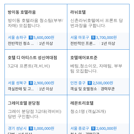
방이동 호텔라움
라뉘호텔
방이동 호텔라움 청소팀(부부/
신촌라뉘호텔에서 프론트 당
자매) 모집합니다.
번과장을 구합니다.
서울 송파구
월
5,600,000원
서울 마포구
월
3,700,000원
전반적인 청소 업무(객실청소.객실정리)
1년 이상
전반적인 프론트 당번업무
1년 이상
호텔 디 아티스트 성신여대점
호텔에어포트준
3교대 프론트(격,비,비)
베팅,청소이모, 자매팀, 부부
팀 모집합니다.
서울 성북구
월
2,900,000원
인천 중구
월
2,500,000원
객실판매 및 고객응대
1년 이상
객실 및 호텔청소
경력무관
그레이호텔 분당점
레몬트리호텔
그레이 분당점 3교대(격비비)
청소1명 (객실26개)
당번 구인합니다.
경기 성남시
월
3,000,000원
서울 종로구
월
2,600,000원