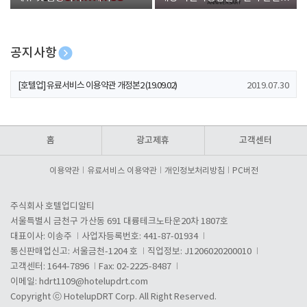
폰 증정
공지사항
[호텔업] 개인정보 처리방침 개정본1 (19.09.02)
2019.07.30
[호텔업] 유료서비스 이용약관 개정본2 (19.09.02)
2019.07.30
[호텔업] 개인정보 처리방침 개정본2 (19.09.02)
2019.07.30
홈
광고제휴
고객센터
이용약관
유료서비스 이용약관
개인정보처리방침
PC버전
주식회사 호텔업디알티
서울특별시 금천구 가산동 691 대륭테크노타운20차 1807호
대표이사: 이송주
사업자등록번호: 441-87-01934
통신판매업신고: 서울금천-1204 호
직업정보: J1206020200010
고객센터: 1644-7896
Fax: 02-2225-8487
이메일:
hdrt1109@hotelupdrt.com
Copyright ⓒ HotelupDRT Corp. All Right Reserved.