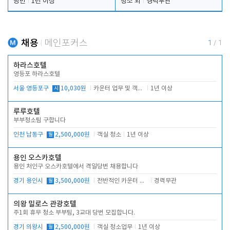
당번
1년 이상
청소 외
경력무관
채용
메인포커스
1
/
1
하라스호텔
영등포 하라스호텔
서울 영등포구
시
10,030원
카운터 업무 및 객실관리(청소상태 확인, 객실판매)
1년 이상
루루호텔
부부청소팀 구합니다
인천 남동구
월
2,500,000원
객실 청소
1년 이상
용인 오스카호텔
용인 처인구 오스카호텔에서 격일당번 채용합니다
경기 용인시
월
3,500,000원
전반적인 카운터 업무
경력무관
의왕 밀로스 관광호텔
주1회 휴무 청소 부부팀, 3교대 당번 모집합니다.
경기 의왕시
월
2,500,000원
객실 청소업무
1년 이상