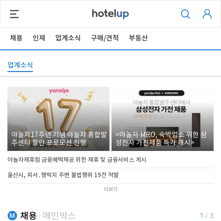
채용
인재
업계소식
구매/견적
부동산
업계소식
야놀자17주년 기념 야놀자 통합발
<야놀자 MRO, 숙박업소 위한 삼
주센터 할인 프로모션 진행
성전자 가전제품 특가 개시>
야놀자제휴점 금융혜택제공 위한 제휴 및 금융서비스 게시
울산시, 피서․행락지 주변 불법행위 19건 적발
더보기
채용
메인박스
1
/
3