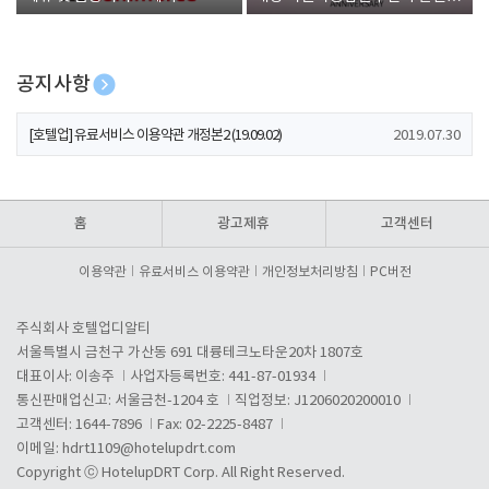
폰 증정
공지사항
[호텔업] 개인정보 처리방침 개정본1 (19.09.02)
2019.07.30
[호텔업] 유료서비스 이용약관 개정본2 (19.09.02)
2019.07.30
[호텔업] 개인정보 처리방침 개정본2 (19.09.02)
2019.07.30
홈
광고제휴
고객센터
이용약관
유료서비스 이용약관
개인정보처리방침
PC버전
주식회사 호텔업디알티
서울특별시 금천구 가산동 691 대륭테크노타운20차 1807호
대표이사: 이송주
사업자등록번호: 441-87-01934
통신판매업신고: 서울금천-1204 호
직업정보: J1206020200010
고객센터: 1644-7896
Fax: 02-2225-8487
이메일:
hdrt1109@hotelupdrt.com
Copyright ⓒ HotelupDRT Corp. All Right Reserved.