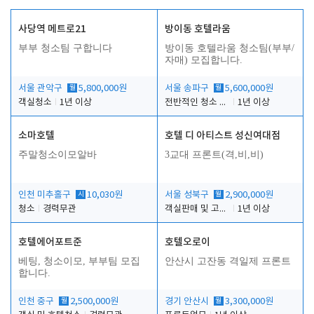
사당역 메트로21
방이동 호텔라움
부부 청소팀 구합니다
방이동 호텔라움 청소팀(부부/
자매) 모집합니다.
서울 관악구
월
5,800,000원
서울 송파구
월
5,600,000원
객실청소
1년 이상
전반적인 청소 업무(객실청소.객실정리)
1년 이상
소마호텔
호텔 디 아티스트 성신여대점
주말청소이모알바
3교대 프론트(격,비,비)
인천 미추홀구
시
10,030원
서울 성북구
월
2,900,000원
청소
경력무관
객실판매 및 고객응대
1년 이상
호텔에어포트준
호텔오로이
베팅, 청소이모, 부부팀 모집
안산시 고잔동 격일제 프론트
합니다.
인천 중구
월
2,500,000원
경기 안산시
월
3,300,000원