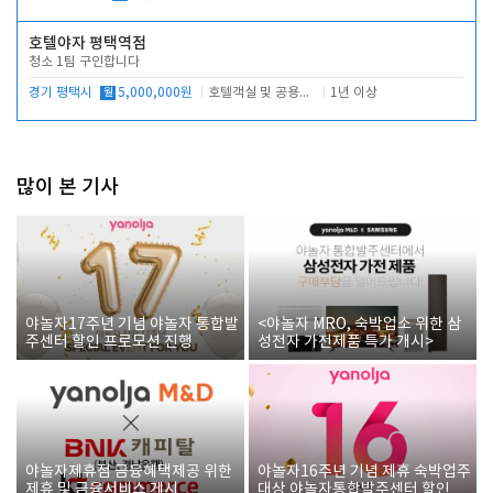
호텔야자 평택역점
청소 1팀 구인합니다
경기 평택시
월
5,000,000원
호텔객실 및 공용시설 청소 관리
1년 이상
많이 본 기사
야놀자17주년 기념 야놀자 통합발
<야놀자 MRO, 숙박업소 위한 삼
주센터 할인 프로모션 진행
성전자 가전제품 특가 개시>
야놀자제휴점 금융혜택제공 위한
야놀자16주년 기념 제휴 숙박업주
제휴 및 금융서비스 게시
대상 야놀자통합발주센터 할인쿠