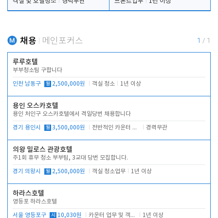
객실 및 호텔청소
경력무관
프론트업무
1년 이상
채용
메인포커스
1
/
1
루루호텔
부부청소팀 구합니다
인천 남동구
월
2,500,000원
객실 청소
1년 이상
용인 오스카호텔
용인 처인구 오스카호텔에서 격일당번 채용합니다
경기 용인시
월
3,500,000원
전반적인 카운터 업무
경력무관
의왕 밀로스 관광호텔
주1회 휴무 청소 부부팀, 3교대 당번 모집합니다.
경기 의왕시
월
2,500,000원
객실 청소업무
1년 이상
하라스호텔
영등포 하라스호텔
서울 영등포구
시
10,030원
카운터 업무 및 객실관리(청소상태 확인, 객실판매)
1년 이상