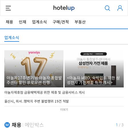
채용
인재
업계소식
구매/견적
부동산
업계소식
야놀자17주년 기념 야놀자 통합발
<야놀자 MRO, 숙박업소 위한 삼
주센터 할인 프로모션 진행
성전자 가전제품 특가 개시>
야놀자제휴점 금융혜택제공 위한 제휴 및 금융서비스 게시
울산시, 피서․행락지 주변 불법행위 19건 적발
더보기
채용
메인박스
1
/
3