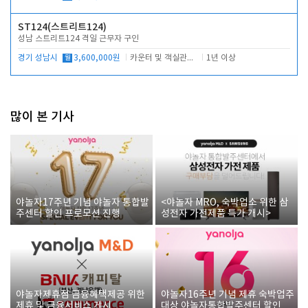
ST124(스트리트124)
성남 스트리트124 격일 근무자 구인
경기 성남시
월
3,600,000원
카운터 및 객실관리 전반
1년 이상
많이 본 기사
야놀자17주년 기념 야놀자 통합발
<야놀자 MRO, 숙박업소 위한 삼
주센터 할인 프로모션 진행
성전자 가전제품 특가 개시>
야놀자제휴점 금융혜택제공 위한
야놀자16주년 기념 제휴 숙박업주
제휴 및 금융서비스 게시
대상 야놀자통합발주센터 할인쿠