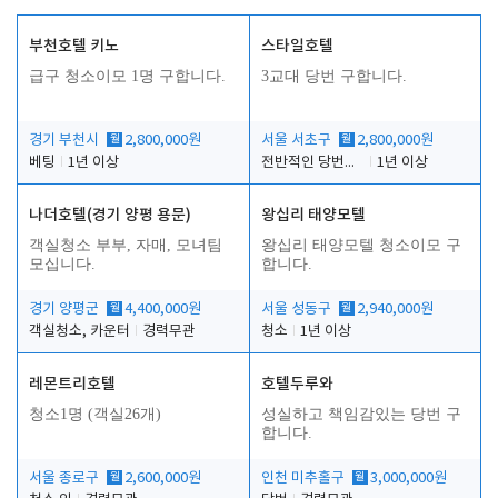
부천호텔 키노
스타일호텔
급구 청소이모 1명 구합니다.
3교대 당번 구합니다.
경기 부천시
월
2,800,000원
서울 서초구
월
2,800,000원
베팅
1년 이상
전반적인 당번업무
1년 이상
나더호텔(경기 양평 용문)
왕십리 태양모텔
객실청소 부부, 자매, 모녀팀
왕십리 태양모텔 청소이모 구
모십니다.
합니다.
경기 양평군
월
4,400,000원
서울 성동구
월
2,940,000원
객실청소, 카운터
경력무관
청소
1년 이상
레몬트리호텔
호텔두루와
청소1명 (객실26개)
성실하고 책임감있는 당번 구
합니다.
서울 종로구
월
2,600,000원
인천 미추홀구
월
3,000,000원