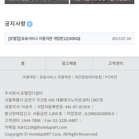
폰 증정
공지사항
[호텔업] 개인정보 처리방침 개정본1 (19.09.02)
2019.07.30
[호텔업] 유료서비스 이용약관 개정본2 (19.09.02)
2019.07.30
[호텔업] 개인정보 처리방침 개정본2 (19.09.02)
2019.07.30
홈
광고제휴
고객센터
이용약관
유료서비스 이용약관
개인정보처리방침
PC버전
주식회사 호텔업디알티
서울특별시 금천구 가산동 691 대륭테크노타운20차 1807호
대표이사: 이송주
사업자등록번호: 441-87-01934
통신판매업신고: 서울금천-1204 호
직업정보: J1206020200010
고객센터: 1644-7896
Fax: 02-2225-8487
이메일:
hdrt1109@hotelupdrt.com
Copyright ⓒ HotelupDRT Corp. All Right Reserved.