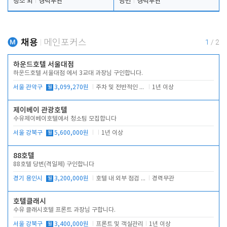
청소 외
경력무관
당번
경력무관
채용
메인포커스
1
/
2
하운드호텔 서울대점
하운드호텔 서울대점 에서 3교대 과장님 구인합니다.
서울 관악구
월
3,099,270원
주차 및 전반적인 당번업무
1년 이상
제이베이 관광호텔
수유제이베이호텔에서 청소팀 모집합니다
서울 강북구
월
5,600,000원
1년 이상
88호텔
88호텔 당번(격일제) 구인합니다
경기 용인시
월
3,200,000원
호텔 내 외부 점검 및 프런트 운영
경력무관
호텔클래시
수유 클래시호텔 프론트 과장님 구합니다.
서울 강북구
월
3,400,000원
프론트 및 객실관리
1년 이상