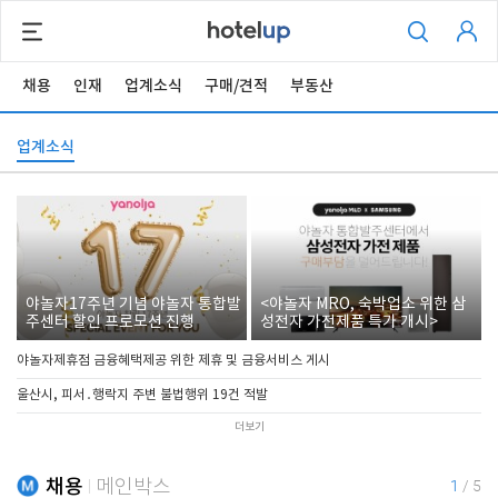
채용
인재
업계소식
구매/견적
부동산
업계소식
야놀자17주년 기념 야놀자 통합발
<야놀자 MRO, 숙박업소 위한 삼
주센터 할인 프로모션 진행
성전자 가전제품 특가 개시>
야놀자제휴점 금융혜택제공 위한 제휴 및 금융서비스 게시
울산시, 피서․행락지 주변 불법행위 19건 적발
더보기
채용
메인박스
1
/
5