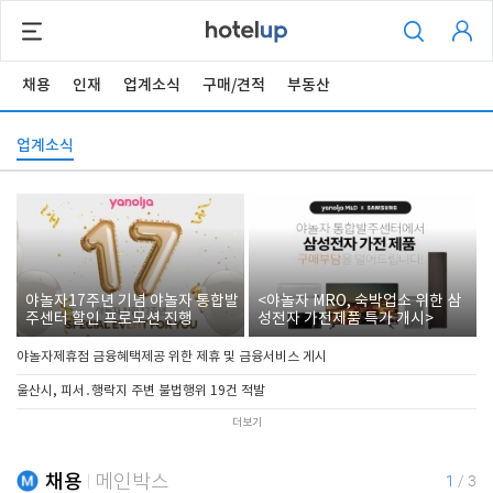
채용
인재
업계소식
구매/견적
부동산
업계소식
야놀자17주년 기념 야놀자 통합발
<야놀자 MRO, 숙박업소 위한 삼
주센터 할인 프로모션 진행
성전자 가전제품 특가 개시>
야놀자제휴점 금융혜택제공 위한 제휴 및 금융서비스 게시
울산시, 피서․행락지 주변 불법행위 19건 적발
더보기
채용
메인박스
1
/
3