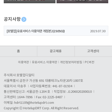
폰 증정
공지사항
[호텔업] 개인정보 처리방침 개정본1 (19.09.02)
2019.07.30
[호텔업] 유료서비스 이용약관 개정본2 (19.09.02)
2019.07.30
[호텔업] 개인정보 처리방침 개정본2 (19.09.02)
2019.07.30
홈
광고제휴
고객센터
이용약관
유료서비스 이용약관
개인정보처리방침
PC버전
주식회사 호텔업디알티
서울특별시 금천구 가산동 691 대륭테크노타운20차 1807호
대표이사: 이송주
사업자등록번호: 441-87-01934
통신판매업신고: 서울금천-1204 호
직업정보: J1206020200010
고객센터: 1644-7896
Fax: 02-2225-8487
이메일:
hdrt1109@hotelupdrt.com
Copyright ⓒ HotelupDRT Corp. All Right Reserved.