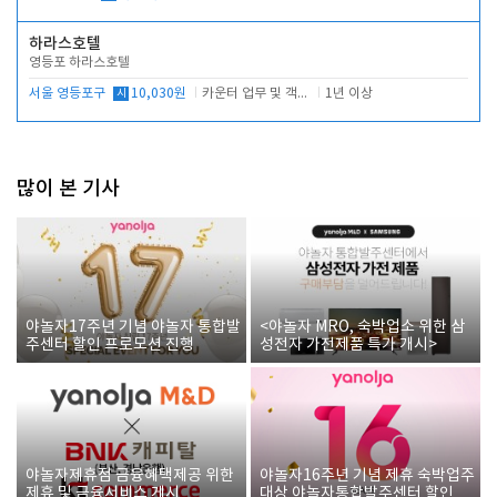
하라스호텔
영등포 하라스호텔
서울 영등포구
시
10,030원
카운터 업무 및 객실관리(청소상태 확인, 객실판매)
1년 이상
많이 본 기사
야놀자17주년 기념 야놀자 통합발
<야놀자 MRO, 숙박업소 위한 삼
주센터 할인 프로모션 진행
성전자 가전제품 특가 개시>
야놀자제휴점 금융혜택제공 위한
야놀자16주년 기념 제휴 숙박업주
제휴 및 금융서비스 게시
대상 야놀자통합발주센터 할인쿠