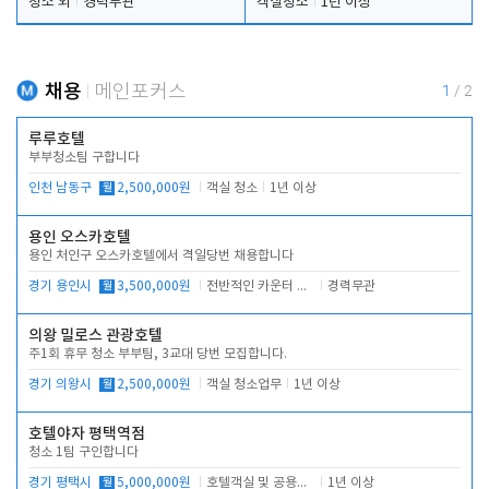
청소 외
경력무관
객실청소
1년 이상
채용
메인포커스
1
/
2
루루호텔
부부청소팀 구합니다
인천 남동구
월
2,500,000원
객실 청소
1년 이상
용인 오스카호텔
용인 처인구 오스카호텔에서 격일당번 채용합니다
경기 용인시
월
3,500,000원
전반적인 카운터 업무
경력무관
의왕 밀로스 관광호텔
주1회 휴무 청소 부부팀, 3교대 당번 모집합니다.
경기 의왕시
월
2,500,000원
객실 청소업무
1년 이상
호텔야자 평택역점
청소 1팀 구인합니다
경기 평택시
월
5,000,000원
호텔객실 및 공용시설 청소 관리
1년 이상