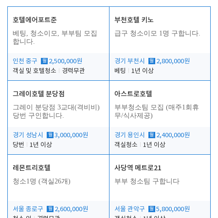
호텔에어포트준
부천호텔 키노
베팅, 청소이모, 부부팀 모집
급구 청소이모 1명 구합니다.
합니다.
인천 중구
월
2,500,000원
경기 부천시
월
2,800,000원
객실 및 호텔청소
경력무관
베팅
1년 이상
그레이호텔 분당점
아스트로호텔
그레이 분당점 3교대(격비비)
부부청소팀 모집 (매주1회휴
당번 구인합니다.
무/식사제공)
경기 성남시
월
3,000,000원
경기 용인시
월
2,400,000원
당번
1년 이상
객실청소
1년 이상
레몬트리호텔
사당역 메트로21
청소1명 (객실26개)
부부 청소팀 구합니다
서울 종로구
월
2,600,000원
서울 관악구
월
5,800,000원