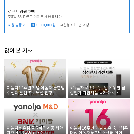
로프트관광호텔
주5일 8시간근무 메이드 채용 합니다.
서울 영등포구
월
2,300,000원
객실청소
1년 이상
많이 본 기사
야놀자17주년 기념 야놀자 통합발
<야놀자 MRO, 숙박업소 위한 삼
주센터 할인 프로모션 진행
성전자 가전제품 특가 개시>
야놀자제휴점 금융혜택제공 위한
야놀자16주년 기념 제휴 숙박업주
제휴 및 금융서비스 게시
대상 야놀자통합발주센터 할인쿠