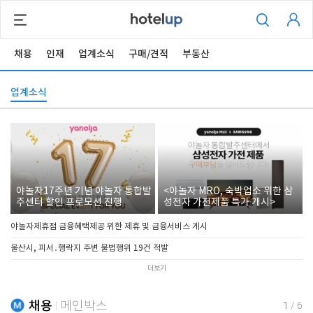
채용
인재
업계소식
구매/견적
부동산
업계소식
야놀자17주년 기념 야놀자 통합발
<야놀자 MRO, 숙박업소 위한 삼
주센터 할인 프로모션 진행
성전자 가전제품 특가 개시>
야놀자제휴점 금융혜택제공 위한 제휴 및 금융서비스 게시
울산시, 피서․행락지 주변 불법행위 19건 적발
더보기
채용
메인박스
1
/
6