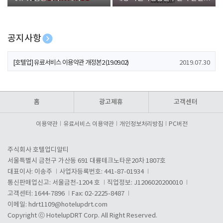
폰 증정
공지사항
[호텔업] 개인정보 처리방침 개정본1 (19.09.02)
2019.07.30
[호텔업] 유료서비스 이용약관 개정본2 (19.09.02)
2019.07.30
[호텔업] 개인정보 처리방침 개정본2 (19.09.02)
2019.07.30
홈
광고제휴
고객센터
이용약관
유료서비스 이용약관
개인정보처리방침
PC버전
주식회사 호텔업디알티
서울특별시 금천구 가산동 691 대륭테크노타운20차 1807호
대표이사: 이송주
사업자등록번호: 441-87-01934
통신판매업신고: 서울금천-1204 호
직업정보: J1206020200010
고객센터: 1644-7896
Fax: 02-2225-8487
이메일:
hdrt1109@hotelupdrt.com
Copyright ⓒ HotelupDRT Corp. All Right Reserved.