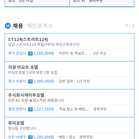
청소
1년 이상
청소 외
경력무관
채용
메인포커스
1
/
3
ST124(스트리트124)
성남 스트리트124 격일근무자/주간근무자구인
경기 성남시
월
3,600,000원
카운터 및 객실관리 전반
1년 이상
의왕 마요트 호텔
마요트호텔 3교대 당번 1명 모집.
경기 의왕시
월
3,300,000원
당번 업무
1년 이상
주식회사케이투호텔
천안 K2 호텔 ★청소직원 채용합니다.
충남 천안시
월
2,527,560원
객실 청소 및 배팅, 주변 시설 청소
경력무관
루미호텔
청소팀 구인합니다
인천 서해구
월
5,200,000원
배팅 / 청소
경력무관