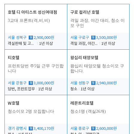
호텔 디 아티스트 성신여대점
구로 컬리넌 호텔
3교대 프론트(격,비,비)
격일 과장, 야간 대리, 청소 이
모 구인
서울 성북구
월
2,900,000원
서울 구로구
월
3,500,000원
객실판매 및 고객응대
1년 이상
격일 과장, 야간 대리, 청소 이모
1년 이상
티호텔
왕십리 태양모텔
프런트당번 주5일 근무 구인합
왕십리 태양모텔 청소이모 구
니다
합니다.
서울 강동구
월
3,000,000원
서울 성동구
월
2,940,000원
당번, 프런트업무
1년 이상
청소
1년 이상
W호텔
레몬트리호텔
청소이모 2명 모집합니다
청소1명 (객실26개)
경기 광명시
월
3,400,170원
서울 종로구
월
2,600,000원