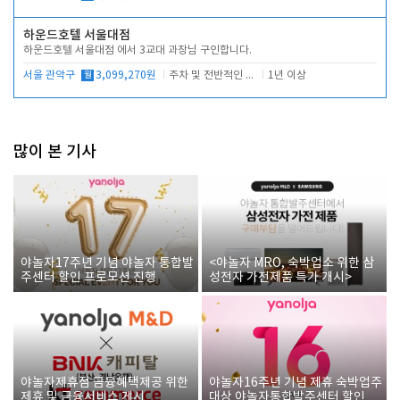
하운드호텔 서울대점
하운드호텔 서울대점 에서 3교대 과장님 구인합니다.
서울 관악구
월
3,099,270원
주차 및 전반적인 당번업무
1년 이상
많이 본 기사
야놀자17주년 기념 야놀자 통합발
<야놀자 MRO, 숙박업소 위한 삼
주센터 할인 프로모션 진행
성전자 가전제품 특가 개시>
야놀자제휴점 금융혜택제공 위한
야놀자16주년 기념 제휴 숙박업주
제휴 및 금융서비스 게시
대상 야놀자통합발주센터 할인쿠