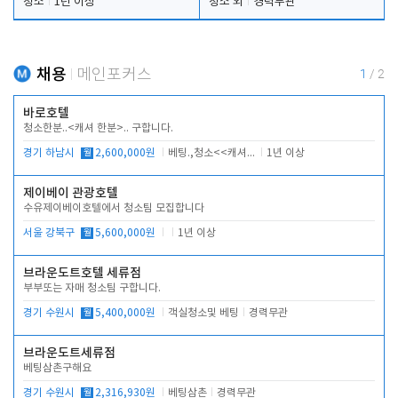
청소
1년 이상
청소 외
경력무관
채용
메인포커스
1
/
2
바로호텔
청소한분..<캐셔 한분>.. 구합니다.
경기 하남시
월
2,600,000원
베팅.,청소<<캐셔 모셔봅니다.
1년 이상
제이베이 관광호텔
수유제이베이호텔에서 청소팀 모집합니다
서울 강북구
월
5,600,000원
1년 이상
브라운도트호텔 세류점
부부또는 자매 청소팀 구합니다.
경기 수원시
월
5,400,000원
객실청소및 베팅
경력무관
브라운도트세류점
베팅삼촌구해요
경기 수원시
월
2,316,930원
베팅삼촌
경력무관