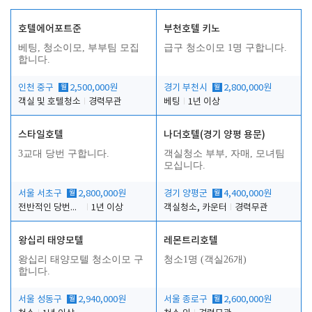
호텔에어포트준
부천호텔 키노
베팅, 청소이모, 부부팀 모집
급구 청소이모 1명 구합니다.
합니다.
인천 중구
월
2,500,000원
경기 부천시
월
2,800,000원
객실 및 호텔청소
경력무관
베팅
1년 이상
스타일호텔
나더호텔(경기 양평 용문)
3교대 당번 구합니다.
객실청소 부부, 자매, 모녀팀
모십니다.
서울 서초구
월
2,800,000원
경기 양평군
월
4,400,000원
전반적인 당번업무
1년 이상
객실청소, 카운터
경력무관
왕십리 태양모텔
레몬트리호텔
왕십리 태양모텔 청소이모 구
청소1명 (객실26개)
합니다.
서울 성동구
월
2,940,000원
서울 종로구
월
2,600,000원