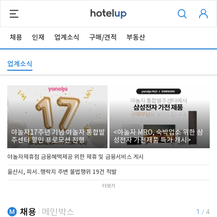
채용
인재
업계소식
구매/견적
부동산
업계소식
야놀자17주년 기념 야놀자 통합발
<야놀자 MRO, 숙박업소 위한 삼
주센터 할인 프로모션 진행
성전자 가전제품 특가 개시>
야놀자제휴점 금융혜택제공 위한 제휴 및 금융서비스 게시
울산시, 피서․행락지 주변 불법행위 19건 적발
더보기
채용
메인박스
1
/
4