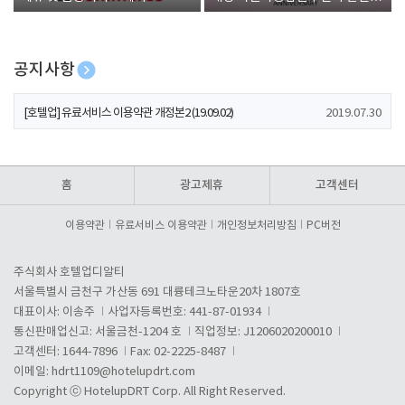
폰 증정
공지사항
[호텔업] 개인정보 처리방침 개정본1 (19.09.02)
2019.07.30
[호텔업] 유료서비스 이용약관 개정본2 (19.09.02)
2019.07.30
[호텔업] 개인정보 처리방침 개정본2 (19.09.02)
2019.07.30
홈
광고제휴
고객센터
이용약관
유료서비스 이용약관
개인정보처리방침
PC버전
주식회사 호텔업디알티
서울특별시 금천구 가산동 691 대륭테크노타운20차 1807호
대표이사: 이송주
사업자등록번호: 441-87-01934
통신판매업신고: 서울금천-1204 호
직업정보: J1206020200010
고객센터: 1644-7896
Fax: 02-2225-8487
이메일:
hdrt1109@hotelupdrt.com
Copyright ⓒ HotelupDRT Corp. All Right Reserved.