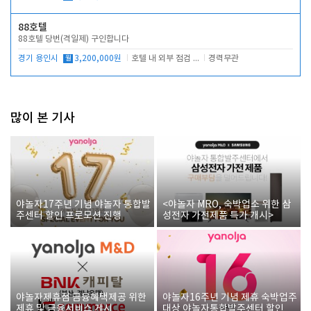
88호텔
88호텔 당번(격일제) 구인합니다
경기 용인시
월
3,200,000원
호텔 내 외부 점검 및 프런트 운영
경력무관
많이 본 기사
야놀자17주년 기념 야놀자 통합발
<야놀자 MRO, 숙박업소 위한 삼
주센터 할인 프로모션 진행
성전자 가전제품 특가 개시>
야놀자제휴점 금융혜택제공 위한
야놀자16주년 기념 제휴 숙박업주
제휴 및 금융서비스 게시
대상 야놀자통합발주센터 할인쿠