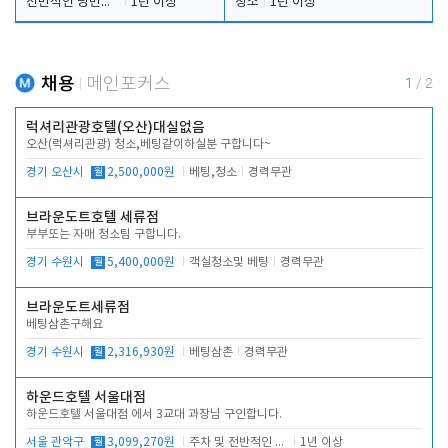
전반적인 당번업무
1년 이상
청소
1년 이상
채용
메인포커스
1
/
2
럭셔리관광호텔(오산)대실없음
오산(럭셔리관광) 청소,베팅같이하실분 구합니다~
경기 오산시
월
2,500,000원
베팅,청소
경력무관
브라운도트호텔 세류점
부부또는 자매 청소팀 구합니다.
경기 수원시
월
5,400,000원
객실청소및 베팅
경력무관
브라운도트세류점
베팅삼촌구해요
경기 수원시
월
2,316,930원
베팅삼촌
경력무관
하운드호텔 서울대점
하운드호텔 서울대점 에서 3교대 과장님 구인합니다.
서울 관악구
월
3,099,270원
주차 및 전반적인 당번업무
1년 이상