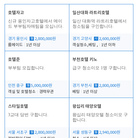
호텔자고
일산대화 라트리호텔
신규 용인자고호텔에서 메이
일산 대화역 라트리호텔에서
드 부부팀자매팀을 모십니다.
청소팀을 구인합니다.
경기 용인시
월
2,800,000원
경기 고양시
시
2,600,000원
룸메이드
1년 이상
객실청소,베팅 ,
1년 이하
호텔준
부천호텔 키노
부부팀 모집합니다.
급구 청소이모 1명 구합니다.
인천 중구
월
5,000,000원
경기 부천시
월
2,800,000원
객실 및 호텔청소
경력무관
베팅
1년 이상
스타일호텔
왕십리 태양모텔
3교대 당번 구합니다.
왕십리 태양모텔 청소이모 구
합니다.
서울 서초구
월
2,800,000원
서울 성동구
월
2,940,000원