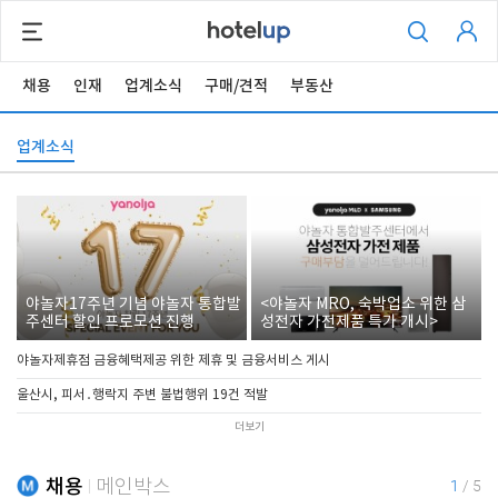
채용
인재
업계소식
구매/견적
부동산
업계소식
야놀자17주년 기념 야놀자 통합발
<야놀자 MRO, 숙박업소 위한 삼
주센터 할인 프로모션 진행
성전자 가전제품 특가 개시>
야놀자제휴점 금융혜택제공 위한 제휴 및 금융서비스 게시
울산시, 피서․행락지 주변 불법행위 19건 적발
더보기
채용
메인박스
1
/
5