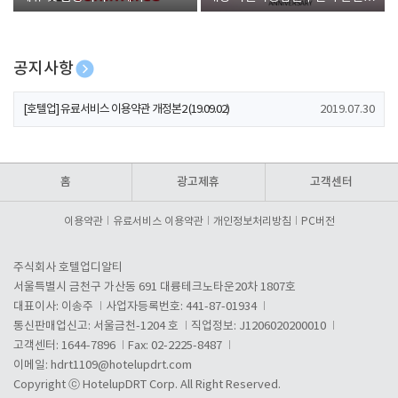
폰 증정
공지사항
[호텔업] 유료서비스 이용약관 개정본2 (19.09.02)
2019.07.30
[호텔업] 개인정보 처리방침 개정본2 (19.09.02)
2019.07.30
[호텔업] 개인정보 처리방침 개정본1 (19.09.02)
2019.07.30
홈
광고제휴
고객센터
이용약관
유료서비스 이용약관
개인정보처리방침
PC버전
주식회사 호텔업디알티
서울특별시 금천구 가산동 691 대륭테크노타운20차 1807호
대표이사: 이송주
사업자등록번호: 441-87-01934
통신판매업신고: 서울금천-1204 호
직업정보: J1206020200010
고객센터: 1644-7896
Fax: 02-2225-8487
이메일:
hdrt1109@hotelupdrt.com
Copyright ⓒ HotelupDRT Corp. All Right Reserved.