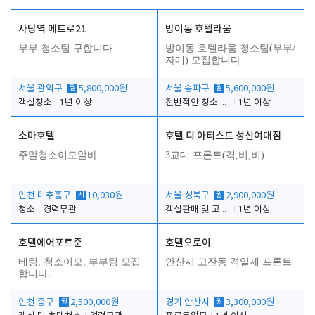
사당역 메트로21
방이동 호텔라움
부부 청소팀 구합니다
방이동 호텔라움 청소팀(부부/
자매) 모집합니다.
서울 관악구
월
5,800,000원
서울 송파구
월
5,600,000원
객실청소
1년 이상
전반적인 청소 업무(객실청소.객실정리)
1년 이상
소마호텔
호텔 디 아티스트 성신여대점
주말청소이모알바
3교대 프론트(격,비,비)
인천 미추홀구
시
10,030원
서울 성북구
월
2,900,000원
청소
경력무관
객실판매 및 고객응대
1년 이상
호텔에어포트준
호텔오로이
베팅, 청소이모, 부부팀 모집
안산시 고잔동 격일제 프론트
합니다.
인천 중구
월
2,500,000원
경기 안산시
월
3,300,000원