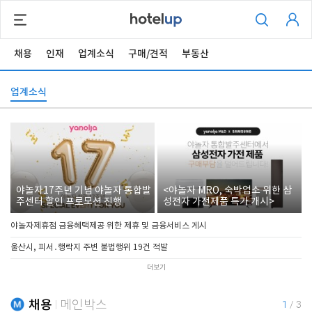
채용
인재
업계소식
구매/견적
부동산
업계소식
야놀자17주년 기념 야놀자 통합발
<야놀자 MRO, 숙박업소 위한 삼
주센터 할인 프로모션 진행
성전자 가전제품 특가 개시>
야놀자제휴점 금융혜택제공 위한 제휴 및 금융서비스 게시
울산시, 피서․행락지 주변 불법행위 19건 적발
더보기
채용
메인박스
1
/
3