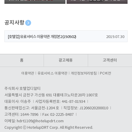
폰 증정
공지사항
[호텔업] 개인정보 처리방침 개정본1 (19.09.02)
2019.07.30
[호텔업] 유료서비스 이용약관 개정본2 (19.09.02)
2019.07.30
[호텔업] 개인정보 처리방침 개정본2 (19.09.02)
2019.07.30
홈
광고제휴
고객센터
이용약관
유료서비스 이용약관
개인정보처리방침
PC버전
주식회사 호텔업디알티
서울특별시 금천구 가산동 691 대륭테크노타운20차 1807호
대표이사: 이송주
사업자등록번호: 441-87-01934
통신판매업신고: 서울금천-1204 호
직업정보: J1206020200010
고객센터: 1644-7896
Fax: 02-2225-8487
이메일:
hdrt1109@hotelupdrt.com
Copyright ⓒ HotelupDRT Corp. All Right Reserved.