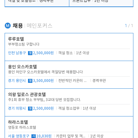
객실 및 호텔청소
경력무관
프론트업무
1년 이상
채용
메인포커스
1
/
1
루루호텔
부부청소팀 구합니다
인천 남동구
월
2,500,000원
객실 청소
1년 이상
용인 오스카호텔
용인 처인구 오스카호텔에서 격일당번 채용합니다
경기 용인시
월
3,500,000원
전반적인 카운터 업무
경력무관
의왕 밀로스 관광호텔
주1회 휴무 청소 부부팀, 3교대 당번 모집합니다.
경기 의왕시
월
2,500,000원
객실 청소업무
1년 이상
하라스호텔
영등포 하라스호텔
서울 영등포구
시
10,030원
카운터 업무 및 객실관리(청소상태 확인, 객실판매)
1년 이상