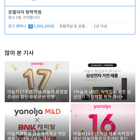
호텔야자 평택역점
청소 1팀 구인합니다
경기 평택시
월
5,000,000원
호텔객실 및 공용시설 청소 관리
1년 이상
많이 본 기사
야놀자17주년 기념 야놀자 통합발
<야놀자 MRO, 숙박업소 위한 삼
주센터 할인 프로모션 진행
성전자 가전제품 특가 개시>
야놀자제휴점 금융혜택제공 위한
야놀자16주년 기념 제휴 숙박업주
제휴 및 금융서비스 게시
대상 야놀자통합발주센터 할인쿠