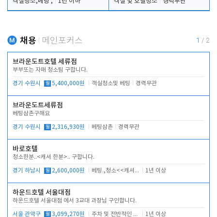
객실청소,베팅 ,
1년 이하
객실 및 호텔청소
경력무관
채용
메인포커스
1
/
2
브라운도트호텔 세류점
부부또는 자매 청소팀 구합니다.
경기 수원시
월
5,400,000원
객실청소및 베팅
경력무관
브라운도트세류점
베팅삼촌구해요
경기 수원시
월
2,316,930원
베팅삼촌
경력무관
바로호텔
청소한분..<캐셔 한분>.. 구합니다.
경기 하남시
월
2,600,000원
베팅.,청소<<캐셔 모셔봅니다.
1년 이상
하운드호텔 서울대점
하운드호텔 서울대점 에서 3교대 과장님 구인합니다.
서울 관악구
월
3,099,270원
주차 및 전반적인 당번업무
1년 이상