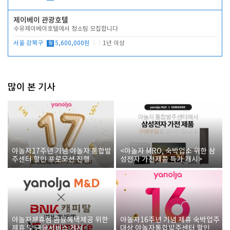
제이베이 관광호텔
수유제이베이호텔에서 청소팀 모집합니다
서울 강북구
월
5,600,000원
1년 이상
많이 본 기사
야놀자17주년 기념 야놀자 통합발
<야놀자 MRO, 숙박업소 위한 삼
주센터 할인 프로모션 진행
성전자 가전제품 특가 개시>
야놀자제휴점 금융혜택제공 위한
야놀자16주년 기념 제휴 숙박업주
제휴 및 금융서비스 게시
대상 야놀자통합발주센터 할인쿠