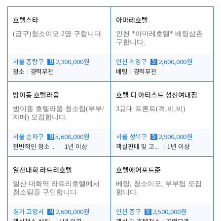
호텔스타
아마레호텔
(급구)청소이모 2명 구합니다.
인천 *아마레호텔* 베팅삼촌
구합니다.
서울 중랑구
월
2,300,000원
인천 계양구
월
2,600,000원
청소
경력무관
베팅
경력무관
방이동 호텔라움
호텔 디 아티스트 성신여대점
방이동 호텔라움 청소팀(부부/
3교대 프론트(격,비,비)
자매) 모집합니다.
서울 송파구
월
5,600,000원
서울 성북구
월
2,900,000원
전반적인 청소 업무(객실청소.객실정리)
1년 이상
객실판매 및 고객응대
1년 이상
일산대화 라트리호텔
호텔에어포트준
일산 대화역 라트리호텔에서
베팅, 청소이모, 부부팀 모집
청소팀을 구인합니다.
합니다.
경기 고양시
시
2,600,000원
인천 중구
월
2,500,000원