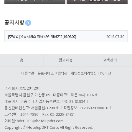
폰 증정
공지사항
[호텔업] 개인정보 처리방침 개정본1 (19.09.02)
2019.07.30
[호텔업] 유료서비스 이용약관 개정본2 (19.09.02)
2019.07.30
[호텔업] 개인정보 처리방침 개정본2 (19.09.02)
2019.07.30
홈
광고제휴
고객센터
이용약관
유료서비스 이용약관
개인정보처리방침
PC버전
주식회사 호텔업디알티
서울특별시 금천구 가산동 691 대륭테크노타운20차 1807호
대표이사: 이송주
사업자등록번호: 441-87-01934
통신판매업신고: 서울금천-1204 호
직업정보: J1206020200010
고객센터: 1644-7896
Fax: 02-2225-8487
이메일:
hdrt1109@hotelupdrt.com
Copyright ⓒ HotelupDRT Corp. All Right Reserved.