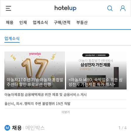
채용
인재
업계소식
구매/견적
부동산
업계소식
야놀자17주년 기념 야놀자 통합발
<야놀자 MRO, 숙박업소 위한 삼
주센터 할인 프로모션 진행
성전자 가전제품 특가 개시>
야놀자제휴점 금융혜택제공 위한 제휴 및 금융서비스 게시
울산시, 피서․행락지 주변 불법행위 19건 적발
더보기
채용
메인박스
1
/
4