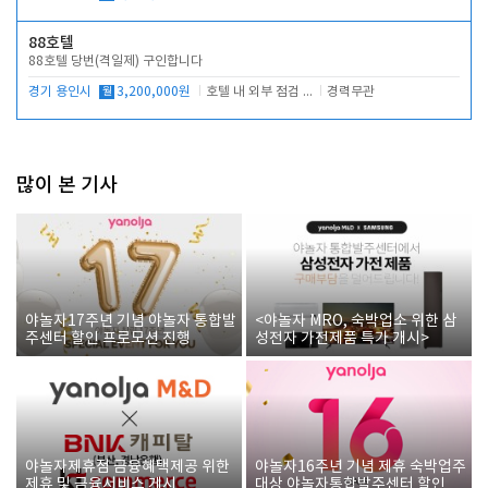
88호텔
88호텔 당번(격일제) 구인합니다
경기 용인시
월
3,200,000원
호텔 내 외부 점검 및 프런트 운영
경력무관
많이 본 기사
야놀자17주년 기념 야놀자 통합발
<야놀자 MRO, 숙박업소 위한 삼
주센터 할인 프로모션 진행
성전자 가전제품 특가 개시>
야놀자제휴점 금융혜택제공 위한
야놀자16주년 기념 제휴 숙박업주
제휴 및 금융서비스 게시
대상 야놀자통합발주센터 할인쿠