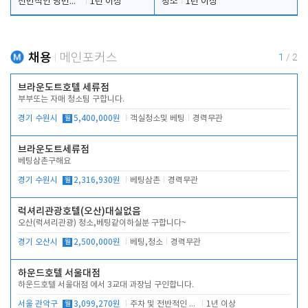
전반적인 당번업무
1년 이상
청소
1년 이상
채용
메인포커스
1
/
2
브라운도트호텔 세류점
부부또는 자매 청소팀 구합니다.
경기 수원시
월
5,400,000원
객실청소및 베팅
경력무관
브라운도트세류점
베팅삼촌구해요
경기 수원시
월
2,316,930원
베팅삼촌
경력무관
럭셔리관광호텔(오산)대실없음
오산(럭셔리관광) 청소,베팅같이하실분 구합니다~
경기 오산시
월
2,500,000원
베팅,청소
경력무관
하운드호텔 서울대점
하운드호텔 서울대점 에서 3교대 과장님 구인합니다.
서울 관악구
월
3,099,270원
주차 및 전반적인 당번업무
1년 이상