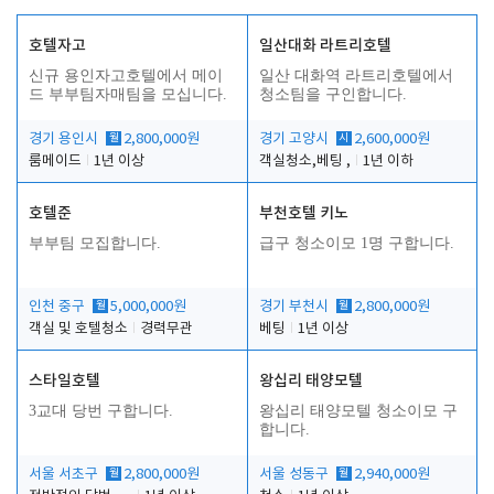
호텔자고
일산대화 라트리호텔
신규 용인자고호텔에서 메이
일산 대화역 라트리호텔에서
드 부부팀자매팀을 모십니다.
청소팀을 구인합니다.
경기 용인시
월
2,800,000원
경기 고양시
시
2,600,000원
룸메이드
1년 이상
객실청소,베팅 ,
1년 이하
호텔준
부천호텔 키노
부부팀 모집합니다.
급구 청소이모 1명 구합니다.
인천 중구
월
5,000,000원
경기 부천시
월
2,800,000원
객실 및 호텔청소
경력무관
베팅
1년 이상
스타일호텔
왕십리 태양모텔
3교대 당번 구합니다.
왕십리 태양모텔 청소이모 구
합니다.
서울 서초구
월
2,800,000원
서울 성동구
월
2,940,000원