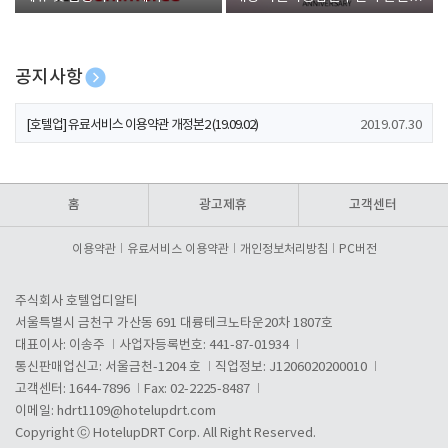
폰 증정
공지사항
[호텔업] 개인정보 처리방침 개정본1 (19.09.02)
2019.07.30
[호텔업] 유료서비스 이용약관 개정본2 (19.09.02)
2019.07.30
[호텔업] 개인정보 처리방침 개정본2 (19.09.02)
2019.07.30
홈
광고제휴
고객센터
이용약관
유료서비스 이용약관
개인정보처리방침
PC버전
주식회사 호텔업디알티
서울특별시 금천구 가산동 691 대륭테크노타운20차 1807호
대표이사: 이송주
사업자등록번호: 441-87-01934
통신판매업신고: 서울금천-1204 호
직업정보: J1206020200010
고객센터: 1644-7896
Fax: 02-2225-8487
이메일:
hdrt1109@hotelupdrt.com
Copyright ⓒ HotelupDRT Corp. All Right Reserved.