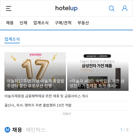
채용
인재
업계소식
구매/견적
부동산
업계소식
야놀자17주년 기념 야놀자 통합발
<야놀자 MRO, 숙박업소 위한 삼
주센터 할인 프로모션 진행
성전자 가전제품 특가 개시>
야놀자제휴점 금융혜택제공 위한 제휴 및 금융서비스 게시
울산시, 피서․행락지 주변 불법행위 19건 적발
더보기
채용
메인박스
1
/
5