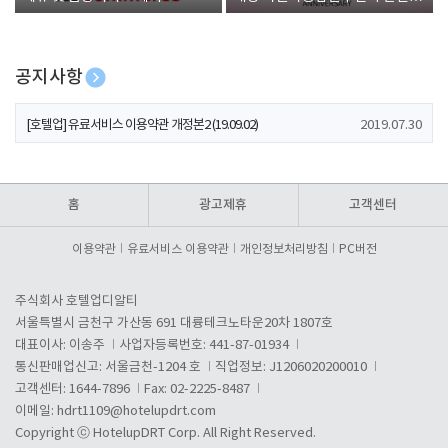
폰 증정
공지사항
[호텔업] 개인정보 처리방침 개정본1 (19.09.02)
2019.07.30
[호텔업] 유료서비스 이용약관 개정본2 (19.09.02)
2019.07.30
[호텔업] 개인정보 처리방침 개정본2 (19.09.02)
2019.07.30
홈
광고제휴
고객센터
이용약관
유료서비스 이용약관
개인정보처리방침
PC버전
주식회사 호텔업디알티
서울특별시 금천구 가산동 691 대륭테크노타운20차 1807호
대표이사: 이송주
사업자등록번호: 441-87-01934
통신판매업신고: 서울금천-1204 호
직업정보: J1206020200010
고객센터: 1644-7896
Fax: 02-2225-8487
이메일:
hdrt1109@hotelupdrt.com
Copyright ⓒ HotelupDRT Corp. All Right Reserved.