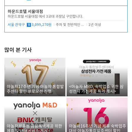
하운드호텔 서울대점
하운드호텔 서울대점 에서 3교대 과장님 구인합니다.
서울 관악구
월
3,099,270원
주차 및 전반적인 당번업무
1년 이상
많이 본 기사
야놀자17주년 기념 야놀자 통합발
<야놀자 MRO, 숙박업소 위한 삼
주센터 할인 프로모션 진행
성전자 가전제품 특가 개시>
야놀자제휴점 금융혜택제공 위한
야놀자16주년 기념 제휴 숙박업주
제휴 및 금융서비스 게시
대상 야놀자통합발주센터 할인쿠