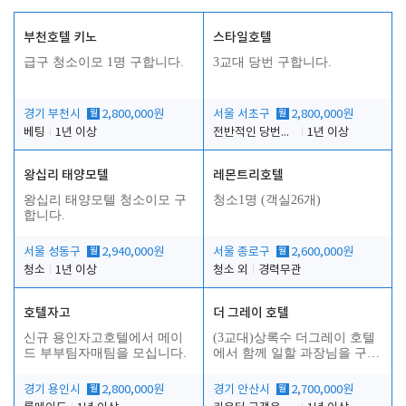
부천호텔 키노
스타일호텔
급구 청소이모 1명 구합니다.
3교대 당번 구합니다.
경기 부천시
월
2,800,000원
서울 서초구
월
2,800,000원
베팅
1년 이상
전반적인 당번업무
1년 이상
왕십리 태양모텔
레몬트리호텔
인
왕십리 태양모텔 청소이모 구
청소1명 (객실26개)
합니다.
서울 성동구
월
2,940,000원
서울 종로구
월
2,600,000원
청소
1년 이상
청소 외
경력무관
호텔자고
더 그레이 호텔
신규 용인자고호텔에서 메이
(3교대)상록수 더그레이 호텔
드 부부팀자매팀을 모십니다.
에서 함께 일할 과장님을 구합
니다.
경기 용인시
월
2,800,000원
경기 안산시
월
2,700,000원