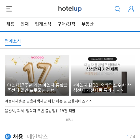
채용
인재
업계소식
구매/견적
부동산
업계소식
야놀자17주년 기념 야놀자 통합발
<야놀자 MRO, 숙박업소 위한 삼
주센터 할인 프로모션 진행
성전자 가전제품 특가 개시>
야놀자제휴점 금융혜택제공 위한 제휴 및 금융서비스 게시
울산시, 피서․행락지 주변 불법행위 19건 적발
더보기
채용
메인박스
1
/
4