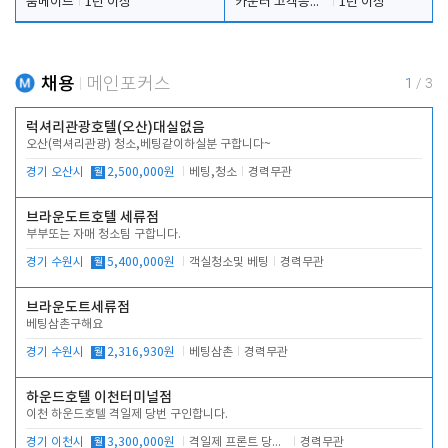
룸메이드
1년 이상
카운터 고객응대 및 야간더블청소
1년 이상
채용
메인포커스
1
/
3
럭셔리관광호텔(오산)대실없음
오산(럭셔리관광) 청소,베팅같이하실분 구합니다~
경기 오산시
월
2,500,000원
베팅,청소
경력무관
브라운도트호텔 세류점
부부또는 자매 청소팀 구합니다.
경기 수원시
월
5,400,000원
객실청소및 베팅
경력무관
브라운도트세류점
베팅삼촌구해요
경기 수원시
월
2,316,930원
베팅삼촌
경력무관
하운드호텔 이천터미널점
이천 하운드호텔 격일제 당번 구인합니다.
경기 이천시
월
3,300,000원
격일제 프론트 당번 업무로 주차 및 객실 점검
경력무관