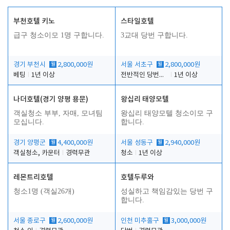
부천호텔 키노
스타일호텔
급구 청소이모 1명 구합니다.
3교대 당번 구합니다.
경기 부천시
월
2,800,000원
서울 서초구
월
2,800,000원
베팅
1년 이상
전반적인 당번업무
1년 이상
나더호텔(경기 양평 용문)
왕십리 태양모텔
객실청소 부부, 자매, 모녀팀
왕십리 태양모텔 청소이모 구
모십니다.
합니다.
경기 양평군
월
4,400,000원
서울 성동구
월
2,940,000원
객실청소, 카운터
경력무관
청소
1년 이상
레몬트리호텔
호텔두루와
청소1명 (객실26개)
성실하고 책임감있는 당번 구
합니다.
서울 종로구
월
2,600,000원
인천 미추홀구
월
3,000,000원