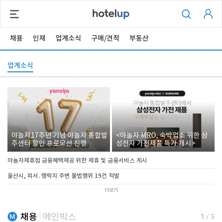
채용
인재
업계소식
구매/견적
부동산
업계소식
야놀자17주년 기념 야놀자 통합발
<야놀자 MRO, 숙박업소 위한 삼
주센터 할인 프로모션 진행
성전자 가전제품 특가 개시>
야놀자제휴점 금융혜택제공 위한 제휴 및 금융서비스 게시
울산시, 피서․행락지 주변 불법행위 19건 적발
더보기
채용
메인박스
1
/
5