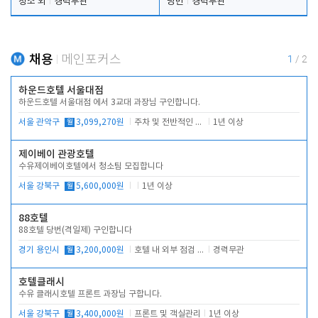
청소 외
경력무관
당번
경력무관
채용
메인포커스
1
/
2
하운드호텔 서울대점
하운드호텔 서울대점 에서 3교대 과장님 구인합니다.
서울 관악구
월
3,099,270원
주차 및 전반적인 당번업무
1년 이상
제이베이 관광호텔
수유제이베이호텔에서 청소팀 모집합니다
서울 강북구
월
5,600,000원
1년 이상
88호텔
88호텔 당번(격일제) 구인합니다
경기 용인시
월
3,200,000원
호텔 내 외부 점검 및 프런트 운영
경력무관
호텔클래시
수유 클래시호텔 프론트 과장님 구합니다.
서울 강북구
월
3,400,000원
프론트 및 객실관리
1년 이상