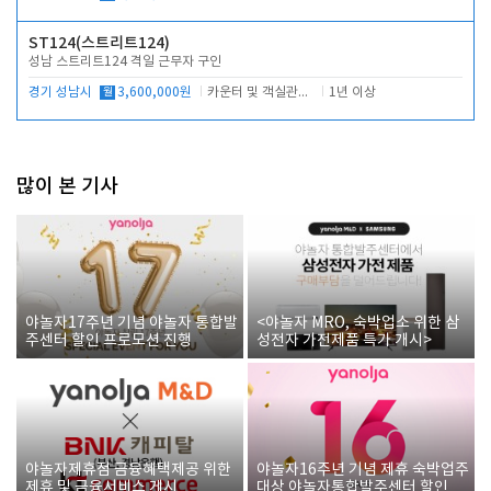
ST124(스트리트124)
성남 스트리트124 격일 근무자 구인
경기 성남시
월
3,600,000원
카운터 및 객실관리 전반
1년 이상
많이 본 기사
야놀자17주년 기념 야놀자 통합발
<야놀자 MRO, 숙박업소 위한 삼
주센터 할인 프로모션 진행
성전자 가전제품 특가 개시>
야놀자제휴점 금융혜택제공 위한
야놀자16주년 기념 제휴 숙박업주
제휴 및 금융서비스 게시
대상 야놀자통합발주센터 할인쿠