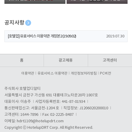
폰 증정
공지사항
[호텔업] 개인정보 처리방침 개정본1 (19.09.02)
2019.07.30
[호텔업] 유료서비스 이용약관 개정본2 (19.09.02)
2019.07.30
[호텔업] 개인정보 처리방침 개정본2 (19.09.02)
2019.07.30
홈
광고제휴
고객센터
이용약관
유료서비스 이용약관
개인정보처리방침
PC버전
주식회사 호텔업디알티
서울특별시 금천구 가산동 691 대륭테크노타운20차 1807호
대표이사: 이송주
사업자등록번호: 441-87-01934
통신판매업신고: 서울금천-1204 호
직업정보: J1206020200010
고객센터: 1644-7896
Fax: 02-2225-8487
이메일:
hdrt1109@hotelupdrt.com
Copyright ⓒ HotelupDRT Corp. All Right Reserved.