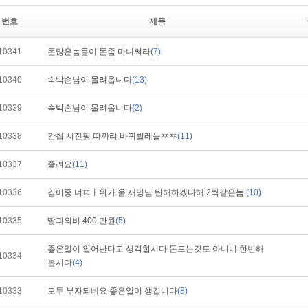
번호
제목
10341
돈많은놈들이 돈좀 마니써라
(7)
10340
숙박손님이 몰려옵니다
(13)
10339
숙박손님이 몰려옵니다
(2)
10338
간첩 시진핑 따까리 바퀴벌레들ㅉㅉ
(11)
10337
졸려요
(11)
10336
김어중 너ㄸㅏ위가 울 재명님 탄해하겠다해 2찍같은놈
(10)
10335
딸과외비 400 만원
(5)
좋은일이 일어난다고 생각합시다 돈드는것도 아니니 한번해
10334
봅시다
(4)
10333
모두 부자되네요 좋은일이 생깁니다
(8)