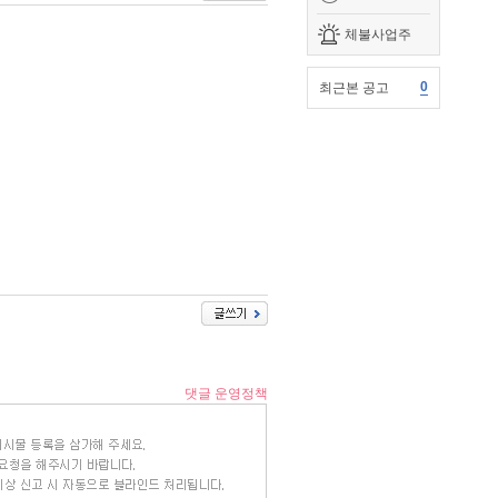
체불사업주
0
최근본 공고