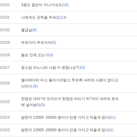
10332
3원도 절반이 지나가네요
(10)
10331
나에게도 굿럭을 주세요
(13)
10330
월급날
(9)
10329
부르지마 부르지마
(3)
10328
봄은 언제 오는가
(3)
10327
청소팀 어느나라 사람 이 괜찮나요?
(16)
엘리베이터 타고 올라가자말고 쭈르륵 내려와 사층이 없다고
10326
난리다.
(9)
한명은 대머*라 모자쓰구 한명은 머리가 히*까지 내려와 옷속
10325
에 넣어놨다
(3)
10324
밥한끼 12000 -20000 원이다 만원 가지고 먹을게 없다
(21)
10323
밥한끼 12000 -20000 원이다 만원 가지고 먹을게 없다
(1)