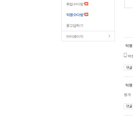
취업수다방
익명수다방
묻고답하기
마이페이지