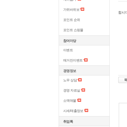
가위바위보
합시
포인트 순위
포인트 쇼핑몰
참여마당
이벤트
매거진이벤트
경영정보
노무 상담
경영 자료실
소액매물
시세/매출정보
취업톡