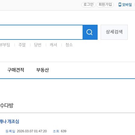
로그인
회원가입
모바일
로고
상세검색
부부팀
주말
당번
캐셔
청소
구매견적
부동산
수다방
깨나 개조심
등록일
2026.03.07 01:47:20
조회
639