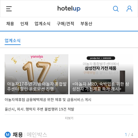
채용
인재
업계소식
구매/견적
부동산
업계소식
야놀자17주년 기념 야놀자 통합발
<야놀자 MRO, 숙박업소 위한 삼
주센터 할인 프로모션 진행
성전자 가전제품 특가 개시>
야놀자제휴점 금융혜택제공 위한 제휴 및 금융서비스 게시
울산시, 피서․행락지 주변 불법행위 19건 적발
더보기
채용
메인박스
1
/
4