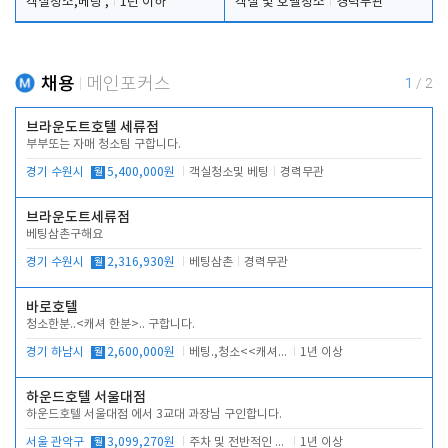
객실청소,베팅 ,
1년 이하
객실 및 호텔청소
경력무관
채용
메인포커스
1
/
2
브라운도트호텔 세류점
부부또는 자매 청소팀 구합니다.
경기 수원시
월
5,400,000원
객실청소및 베팅
경력무관
브라운도트세류점
베팅삼촌구해요
경기 수원시
월
2,316,930원
베팅삼촌
경력무관
바로호텔
청소한분..<캐셔 한분>.. 구합니다.
경기 하남시
월
2,600,000원
베팅.,청소<<캐셔 모셔봅니다.
1년 이상
하운드호텔 서울대점
하운드호텔 서울대점 에서 3교대 과장님 구인합니다.
서울 관악구
월
3,099,270원
주차 및 전반적인 당번업무
1년 이상