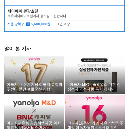
제이베이 관광호텔
수유제이베이호텔에서 청소팀 모집합니다
서울 강북구
월
5,600,000원
1년 이상
많이 본 기사
야놀자17주년 기념 야놀자 통합발
<야놀자 MRO, 숙박업소 위한 삼
주센터 할인 프로모션 진행
성전자 가전제품 특가 개시>
야놀자제휴점 금융혜택제공 위한
야놀자16주년 기념 제휴 숙박업주
제휴 및 금융서비스 게시
대상 야놀자통합발주센터 할인쿠