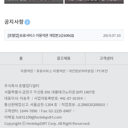
폰 증정
공지사항
[호텔업] 개인정보 처리방침 개정본1 (19.09.02)
2019.07.30
[호텔업] 유료서비스 이용약관 개정본2 (19.09.02)
2019.07.30
[호텔업] 개인정보 처리방침 개정본2 (19.09.02)
2019.07.30
홈
광고제휴
고객센터
이용약관
유료서비스 이용약관
개인정보처리방침
PC버전
주식회사 호텔업디알티
서울특별시 금천구 가산동 691 대륭테크노타운20차 1807호
대표이사: 이송주
사업자등록번호: 441-87-01934
통신판매업신고: 서울금천-1204 호
직업정보: J1206020200010
고객센터: 1644-7896
Fax: 02-2225-8487
이메일:
hdrt1109@hotelupdrt.com
Copyright ⓒ HotelupDRT Corp. All Right Reserved.