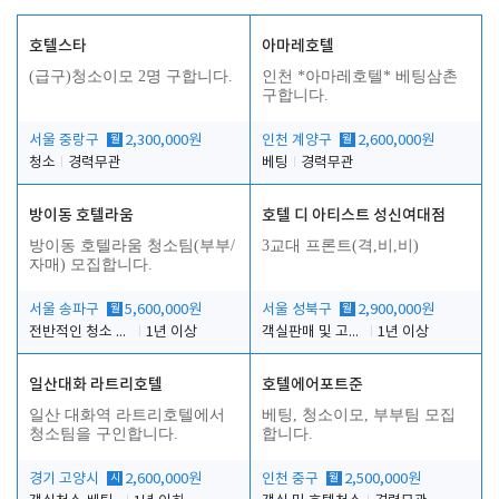
호텔스타
아마레호텔
(급구)청소이모 2명 구합니다.
인천 *아마레호텔* 베팅삼촌
구합니다.
서울 중랑구
월
2,300,000원
인천 계양구
월
2,600,000원
청소
경력무관
베팅
경력무관
방이동 호텔라움
호텔 디 아티스트 성신여대점
방이동 호텔라움 청소팀(부부/
3교대 프론트(격,비,비)
자매) 모집합니다.
서울 송파구
월
5,600,000원
서울 성북구
월
2,900,000원
전반적인 청소 업무(객실청소.객실정리)
1년 이상
객실판매 및 고객응대
1년 이상
일산대화 라트리호텔
호텔에어포트준
일산 대화역 라트리호텔에서
베팅, 청소이모, 부부팀 모집
청소팀을 구인합니다.
합니다.
경기 고양시
시
2,600,000원
인천 중구
월
2,500,000원