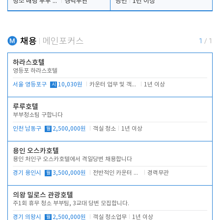
청소 배팅 부부 구합니다
경력무관
당번
1년 이상
채용
메인포커스
1
/
1
하라스호텔
영등포 하라스호텔
서울 영등포구
시
10,030원
카운터 업무 및 객실관리(청소상태 확인, 객실판매)
1년 이상
루루호텔
부부청소팀 구합니다
인천 남동구
월
2,500,000원
객실 청소
1년 이상
용인 오스카호텔
용인 처인구 오스카호텔에서 격일당번 채용합니다
경기 용인시
월
3,500,000원
전반적인 카운터 업무
경력무관
의왕 밀로스 관광호텔
주1회 휴무 청소 부부팀, 3교대 당번 모집합니다.
경기 의왕시
월
2,500,000원
객실 청소업무
1년 이상