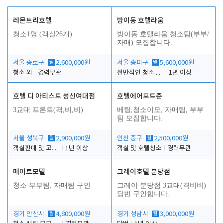
레몬트리호텔
방이동 호텔라움
청소1명 (객실26개)
방이동 호텔라움 청소팀(부부/
자매) 모집합니다.
서울 종로구
월
2,600,000원
서울 송파구
월
5,600,000원
청소 외
경력무관
전반적인 청소 업무(객실청소.객실정리)
1년 이상
호텔 디 아티스트 성신여대점
호텔에어포트준
3교대 프론트(격,비,비)
베팅,청소이모, 자매팀, 부부
팀 모집합니다.
서울 성북구
월
2,900,000원
인천 중구
월
2,500,000원
객실판매 및 고객응대
1년 이상
객실 및 호텔청소
경력무관
메이트모텔
그레이호텔 분당점
청소 부부팀. 자매팀 구인
그레이 분당점 3교대(격비비)
당번 구인합니다.
경기 안산시
월
4,800,000원
경기 성남시
월
3,000,000원