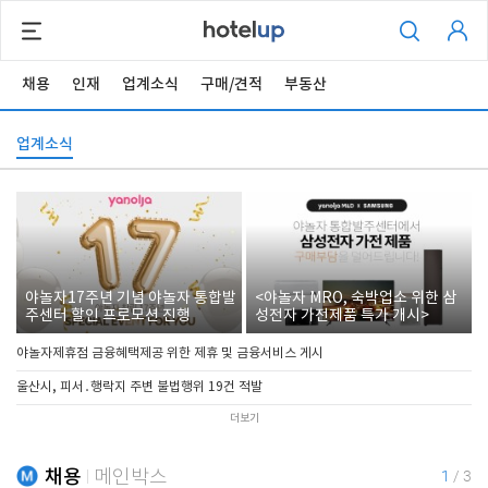
채용
인재
업계소식
구매/견적
부동산
업계소식
야놀자17주년 기념 야놀자 통합발
<야놀자 MRO, 숙박업소 위한 삼
주센터 할인 프로모션 진행
성전자 가전제품 특가 개시>
야놀자제휴점 금융혜택제공 위한 제휴 및 금융서비스 게시
울산시, 피서․행락지 주변 불법행위 19건 적발
더보기
채용
메인박스
1
/
3