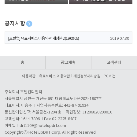
폰 증정
공지사항
[호텔업] 개인정보 처리방침 개정본1 (19.09.02)
2019.07.30
[호텔업] 유료서비스 이용약관 개정본2 (19.09.02)
2019.07.30
[호텔업] 개인정보 처리방침 개정본2 (19.09.02)
2019.07.30
홈
광고제휴
고객센터
이용약관
유료서비스 이용약관
개인정보처리방침
PC버전
주식회사 호텔업디알티
서울특별시 금천구 가산동 691 대륭테크노타운20차 1807호
대표이사: 이송주
사업자등록번호: 441-87-01934
통신판매업신고: 서울금천-1204 호
직업정보: J1206020200010
고객센터: 1644-7896
Fax: 02-2225-8487
이메일:
hdrt1109@hotelupdrt.com
Copyright ⓒ HotelupDRT Corp. All Right Reserved.