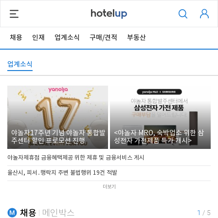
채용
인재
업계소식
구매/견적
부동산
업계소식
야놀자17주년 기념 야놀자 통합발
<야놀자 MRO, 숙박업소 위한 삼
주센터 할인 프로모션 진행
성전자 가전제품 특가 개시>
야놀자제휴점 금융혜택제공 위한 제휴 및 금융서비스 게시
울산시, 피서․행락지 주변 불법행위 19건 적발
더보기
채용
메인박스
1
/
5