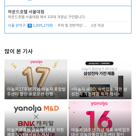
하운드호텔 서울대점
하운드호텔 서울대점 에서 3교대 과장님 구인합니다.
서울 관악구
월
3,099,270원
주차 및 전반적인 당번업무
1년 이상
많이 본 기사
야놀자17주년 기념 야놀자 통합발
<야놀자 MRO, 숙박업소 위한 삼
주센터 할인 프로모션 진행
성전자 가전제품 특가 개시>
야놀자제휴점 금융혜택제공 위한
야놀자16주년 기념 제휴 숙박업주
제휴 및 금융서비스 게시
대상 야놀자통합발주센터 할인쿠