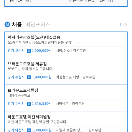
베팅
1년 이상
전반적인 당번업무
1년 이상
채용
메인포커스
1
/
3
럭셔리관광호텔(오산)대실없음
오산(럭셔리관광) 청소,베팅같이하실분 구합니다~
경기 오산시
월
2,500,000원
베팅,청소
경력무관
브라운도트호텔 세류점
부부또는 자매 청소팀 구합니다.
경기 수원시
월
5,400,000원
객실청소및 베팅
경력무관
브라운도트세류점
베팅삼촌구해요
경기 수원시
월
2,316,930원
베팅삼촌
경력무관
하운드호텔 이천터미널점
이천 하운드호텔 격일제 당번 구인합니다.
경기 이천시
월
3,300,000원
격일제 프론트 당번 업무로 주차 및 객실 점검
경력무관