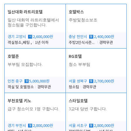
일산대화 라트리호텔
호텔박스
일산 대화역 라트리호텔에서
주방및청소보조
청소팀을 구인합니다.
경기 고양시
시
2,600,000원
충남 천안시
월
2,400,000원
객실청소,베팅 ,
1년 이하
주방2인식사준비및청소린렌보조
경력무관
호텔준
RG호텔
부부팀 모집합니다.
청소 부부팀
인천 중구
월
5,000,000원
서울 성북구
월
2,700,000원
객실 및 호텔청소
경력무관
청소팀
경력무관
부천호텔 키노
스타일호텔
급구 청소이모 1명 구합니다.
3교대 당번 구합니다.
경기 부천시
월
2,800,000원
서울 서초구
월
2,800,000원