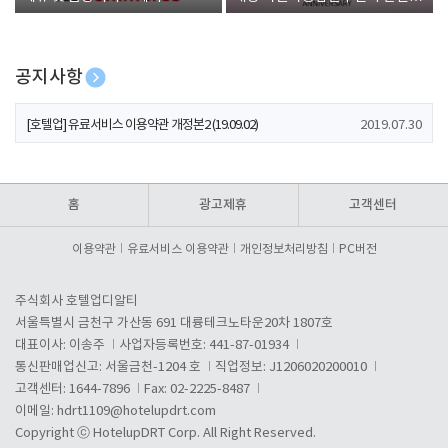
폰 증정
공지사항
[호텔업] 개인정보 처리방침 개정본1 (19.09.02)
2019.07.30
[호텔업] 유료서비스 이용약관 개정본2 (19.09.02)
2019.07.30
[호텔업] 개인정보 처리방침 개정본2 (19.09.02)
2019.07.30
홈
광고제휴
고객센터
이용약관
유료서비스 이용약관
개인정보처리방침
PC버전
주식회사 호텔업디알티
서울특별시 금천구 가산동 691 대륭테크노타운20차 1807호
대표이사: 이송주
사업자등록번호: 441-87-01934
통신판매업신고: 서울금천-1204 호
직업정보: J1206020200010
고객센터: 1644-7896
Fax: 02-2225-8487
이메일:
hdrt1109@hotelupdrt.com
Copyright ⓒ HotelupDRT Corp. All Right Reserved.