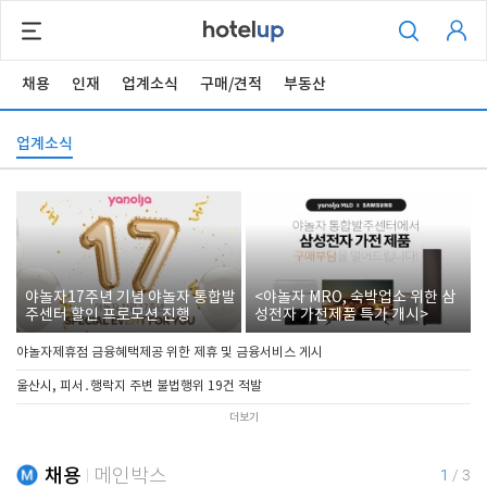
채용
인재
업계소식
구매/견적
부동산
업계소식
야놀자17주년 기념 야놀자 통합발
<야놀자 MRO, 숙박업소 위한 삼
주센터 할인 프로모션 진행
성전자 가전제품 특가 개시>
야놀자제휴점 금융혜택제공 위한 제휴 및 금융서비스 게시
울산시, 피서․행락지 주변 불법행위 19건 적발
더보기
채용
메인박스
1
/
3