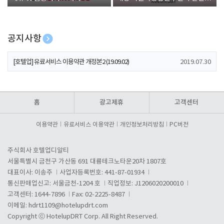
폰 증정
공지사항
[호텔업] 개인정보 처리방침 개정본1 (19.09.02)
2019.07.30
[호텔업] 유료서비스 이용약관 개정본2 (19.09.02)
2019.07.30
[호텔업] 개인정보 처리방침 개정본2 (19.09.02)
2019.07.30
홈
광고제휴
고객센터
이용약관
유료서비스 이용약관
개인정보처리방침
PC버전
주식회사 호텔업디알티
서울특별시 금천구 가산동 691 대륭테크노타운20차 1807호
대표이사: 이송주
사업자등록번호: 441-87-01934
통신판매업신고: 서울금천-1204 호
직업정보: J1206020200010
고객센터: 1644-7896
Fax: 02-2225-8487
이메일:
hdrt1109@hotelupdrt.com
Copyright ⓒ HotelupDRT Corp. All Right Reserved.