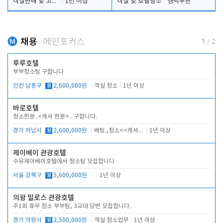
객실판매 및 고객응대
1년 이상
객실 및 호텔청소
경력무관
채용
메인포커스
1
/
2
루루호텔
부부청소팀 구합니다
인천 남동구
월
2,600,000원
객실 청소
1년 이상
바로호텔
청소한분..<캐셔 한분>.. 구합니다.
경기 하남시
월
2,600,000원
베팅.,청소<<캐셔 모셔봅니다.
1년 이상
제이베이 관광호텔
수유제이베이호텔에서 청소팀 모집합니다
서울 강북구
월
5,600,000원
1년 이상
의왕 밀로스 관광호텔
주1회 휴무 청소 부부팀, 3교대 당번 모집합니다.
경기 의왕시
월
2,500,000원
객실 청소업무
1년 이상