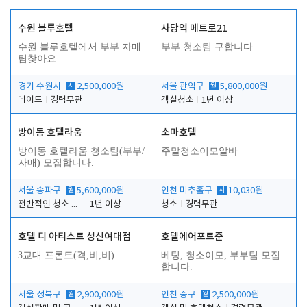
수원 블루호텔
사당역 메트로21
수원 블루호텔에서 부부 자매
부부 청소팀 구합니다
팀찾아요
경기 수원시
시
2,500,000원
서울 관악구
월
5,800,000원
메이드
경력무관
객실청소
1년 이상
방이동 호텔라움
소마호텔
방이동 호텔라움 청소팀(부부/
주말청소이모알바
자매) 모집합니다.
서울 송파구
월
5,600,000원
인천 미추홀구
시
10,030원
전반적인 청소 업무(객실청소.객실정리)
1년 이상
청소
경력무관
호텔 디 아티스트 성신여대점
호텔에어포트준
3교대 프론트(격,비,비)
베팅, 청소이모, 부부팀 모집
합니다.
서울 성북구
월
2,900,000원
인천 중구
월
2,500,000원