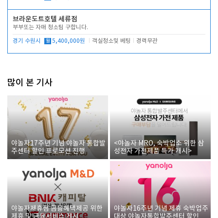
브라운도트호텔 세류점
부부또는 자매 청소팀 구합니다.
경기 수원시
월
5,400,000원
객실청소및 베팅
경력무관
많이 본 기사
야놀자17주년 기념 야놀자 통합발
<야놀자 MRO, 숙박업소 위한 삼
주센터 할인 프로모션 진행
성전자 가전제품 특가 개시>
야놀자제휴점 금융혜택제공 위한
야놀자16주년 기념 제휴 숙박업주
제휴 및 금융서비스 게시
대상 야놀자통합발주센터 할인쿠