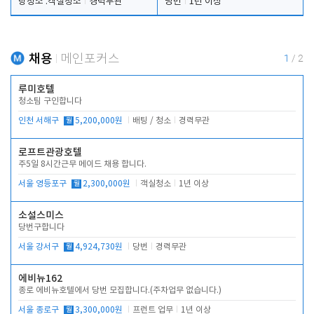
탕청소 .객실청소
경력무관
당번
1년 이상
채용
메인포커스
1
/
2
루미호텔
청소팀 구인합니다
인천 서해구
월
5,200,000원
배팅 / 청소
경력무관
로프트관광호텔
주5일 8시간근무 메이드 채용 합니다.
서울 영등포구
월
2,300,000원
객실청소
1년 이상
소설스미스
당번구합니다
서울 강서구
월
4,924,730원
당번
경력무관
에비뉴162
종로 에비뉴호텔에서 당번 모집합니다.(주차업무 없습니다.)
서울 종로구
월
3,300,000원
프런트 업무
1년 이상