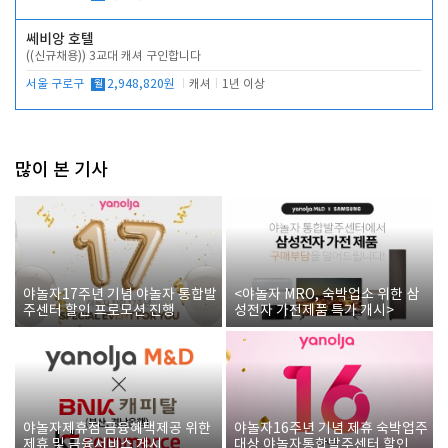
쎄비앙 호텔
((신규채용)) 3교대 캐셔 구인합니다
서울 구로구
월
2,948,820원
캐셔
1년 이상
많이 본 기사
야놀자17주년 기념 야놀자 통합발
<야놀자 MRO, 숙박업소 위한 삼
주센터 할인 프로모션 진행
성전자 가전제품 특가 개시>
야놀자제휴점 금융혜택제공 위한
야놀자16주년 기념 제휴 숙박업주
제휴 및 금융서비스 게시
대상 야놀자통합발주센터 할인쿠