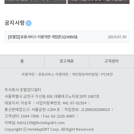
폰 증정
공지사항
[호텔업] 개인정보 처리방침 개정본1 (19.09.02)
2019.07.30
[호텔업] 유료서비스 이용약관 개정본2 (19.09.02)
2019.07.30
[호텔업] 개인정보 처리방침 개정본2 (19.09.02)
2019.07.30
홈
광고제휴
고객센터
이용약관
유료서비스 이용약관
개인정보처리방침
PC버전
주식회사 호텔업디알티
서울특별시 금천구 가산동 691 대륭테크노타운20차 1807호
대표이사: 이송주
사업자등록번호: 441-87-01934
통신판매업신고: 서울금천-1204 호
직업정보: J1206020200010
고객센터: 1644-7896
Fax: 02-2225-8487
이메일:
hdrt1109@hotelupdrt.com
Copyright ⓒ HotelupDRT Corp. All Right Reserved.