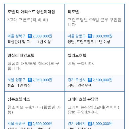
호텔 디 아티스트 성신여대점
티호텔
3교대 프론트(격,비,비)
프런트당번 주5일 근무 구인합
니다
서울 성북구
월
2,900,000원
서울 강동구
월
3,000,000원
객실판매 및 고객응대
1년 이상
당번, 프런트업무
1년 이상
왕십리 태양모텔
벨리노호텔
왕십리 태양모텔 청소이모 구
베팅 구합니다.
합니다.
서울 성동구
월
2,940,000원
경기 오산시
월
2,500,000원
청소
1년 이상
베팅
경력무관
상봉호텔버스
그레이호텔 분당점
청소이모 구합니다 (합법만 가
그레이 분당점 3교대(격비비)
능)
당번 구인합니다.
서울 중랑구
월
2,600,000원
경기 성남시
월
3,000,000원