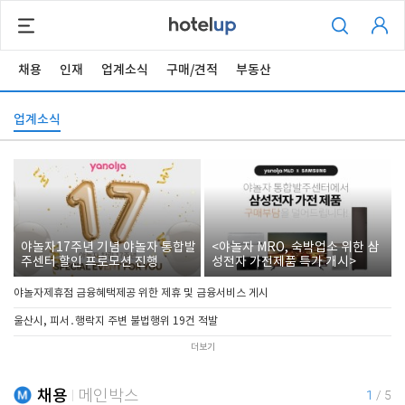
채용
인재
업계소식
구매/견적
부동산
업계소식
야놀자17주년 기념 야놀자 통합발
<야놀자 MRO, 숙박업소 위한 삼
주센터 할인 프로모션 진행
성전자 가전제품 특가 개시>
야놀자제휴점 금융혜택제공 위한 제휴 및 금융서비스 게시
울산시, 피서․행락지 주변 불법행위 19건 적발
더보기
채용
메인박스
1
/
5