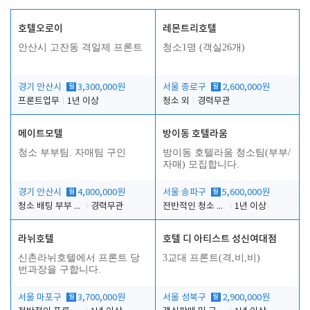
호텔오로이
레몬트리호텔
안산시 고잔동 격일제 프론트
청소1명 (객실26개)
경기 안산시
월
3,300,000원
서울 종로구
월
2,600,000원
프론트업무
1년 이상
청소 외
경력무관
메이트모텔
방이동 호텔라움
청소 부부팀. 자매팀 구인
방이동 호텔라움 청소팀(부부/
자매) 모집합니다.
경기 안산시
월
4,800,000원
서울 송파구
월
5,600,000원
청소 배팅 부부 구합니다
경력무관
전반적인 청소 업무(객실청소.객실정리)
1년 이상
라뉘호텔
호텔 디 아티스트 성신여대점
신촌라뉘호텔에서 프론트 당
3교대 프론트(격,비,비)
번과장을 구합니다.
서울 마포구
월
3,700,000원
서울 성북구
월
2,900,000원