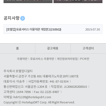
폰 증정
공지사항
[호텔업] 개인정보 처리방침 개정본1 (19.09.02)
2019.07.30
[호텔업] 유료서비스 이용약관 개정본2 (19.09.02)
2019.07.30
[호텔업] 개인정보 처리방침 개정본2 (19.09.02)
2019.07.30
홈
광고제휴
고객센터
이용약관
유료서비스 이용약관
개인정보처리방침
PC버전
주식회사 호텔업디알티
서울특별시 금천구 가산동 691 대륭테크노타운20차 1807호
대표이사: 이송주
사업자등록번호: 441-87-01934
통신판매업신고: 서울금천-1204 호
직업정보: J1206020200010
고객센터: 1644-7896
Fax: 02-2225-8487
이메일:
hdrt1109@hotelupdrt.com
Copyright ⓒ HotelupDRT Corp. All Right Reserved.