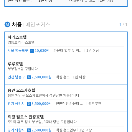
전반적인 프론트 당번업무
1년 이상
객실판매 및 고객응대
1년 이상
채용
메인포커스
1
/
1
하라스호텔
영등포 하라스호텔
서울 영등포구
시
10,030원
카운터 업무 및 객실관리(청소상태 확인, 객실판매)
1년 이상
루루호텔
부부청소팀 구합니다
인천 남동구
월
2,500,000원
객실 청소
1년 이상
용인 오스카호텔
용인 처인구 오스카호텔에서 격일당번 채용합니다
경기 용인시
월
3,500,000원
전반적인 카운터 업무
경력무관
의왕 밀로스 관광호텔
주1회 휴무 청소 부부팀, 3교대 당번 모집합니다.
경기 의왕시
월
2,500,000원
객실 청소업무
1년 이상