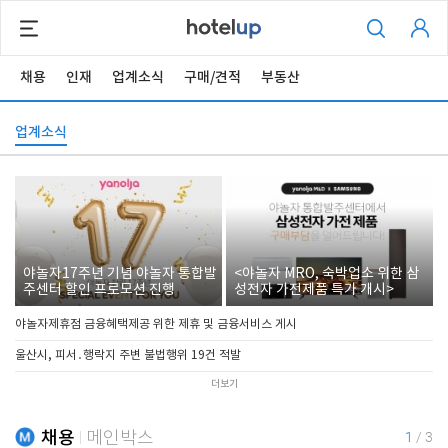
채용
인재
업계소식
구매/견적
부동산
업계소식
야놀자17주년 기념 야놀자 통합발
<야놀자 MRO, 숙박업소 위한 삼
주센터 할인 프로모션 진행
성전자 가전제품 특가 개시>
야놀자제휴점 금융혜택제공 위한 제휴 및 금융서비스 게시
울산시, 피서․행락지 주변 불법행위 19건 적발
더보기
채용
메인박스
1
/
3