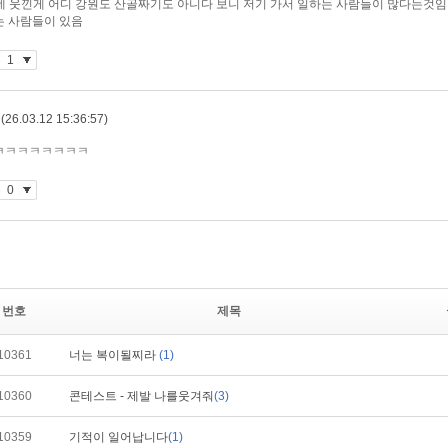
번호
제목
10361
너는 복이될찌라
(1)
10360
콘테스트 - 제발 나를웃겨줘
(3)
10359
기적이 일어납니다
(1)