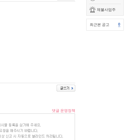
체불사업주
0
최근본 공고