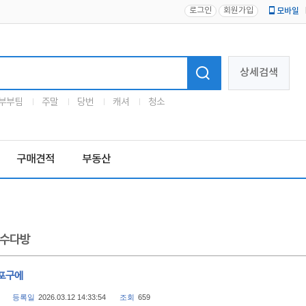
로그인
회원가입
모바일
로고
상세검색
부부팀
주말
당번
캐셔
청소
구매견적
부동산
수다방
포구에
등록일
2026.03.12 14:33:54
조회
659