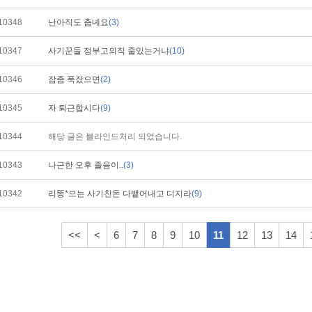
10348
난아직도 춥녜요
(3)
10347
사기꾼들 정부고의직 줄있는거냐
(10)
10346
잠좀 푹잤으면
(2)
10345
자 퇴근합시다
(9)
10344
해당 글은 블라인드처리 되었습니다.
10343
나근한 오후 졸음이..
(3)
10342
리똥*으는 사기친돈 다뱉어내고 디지라
(9)
<<
<
6
7
8
9
10
11
12
13
14