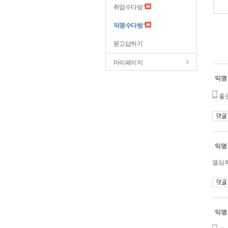
취업수다방
익명수다방
묻고답하기
마이페이지