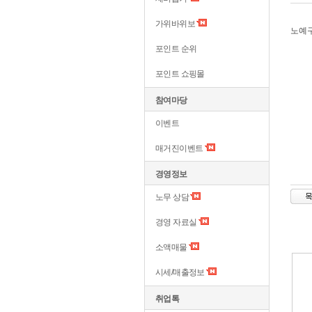
가위바위보
노예
포인트 순위
포인트 쇼핑몰
참여마당
이벤트
매거진이벤트
경영정보
노무 상담
경영 자료실
소액매물
시세/매출정보
취업톡