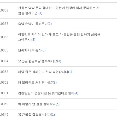
전화로 숙박 문의 응대하고 있는데 현장에 와서 문의하는 사
10358
람들 몰려오면
(1)
10357
숙박 손님이 몰려온다
(1)
이할망은 자식이 없다 개 도그 가 유일한 딸임 알하기 싫응션
10356
그만두지
(3)
10355
날씨가 너무 좋다
(5)
10354
오늠은 좋은ㅇ날 행복하세요
(3)
10353
해당 글은 블라인드 처리 되었습니다
(1)
10352
왜 블라인드 처리되나요?
(8)
10351
경찰말단이 경찰서장 옷 벗기겠다고 한다
(4)
10350
왜 이렇게 먼 길을 돌아왔나
(5)
10349
꼭 큰일을 할필요는없다
(1)