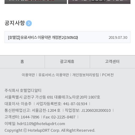
폰 증정
공지사항
[호텔업] 개인정보 처리방침 개정본1 (19.09.02)
2019.07.30
[호텔업] 유료서비스 이용약관 개정본2 (19.09.02)
2019.07.30
[호텔업] 개인정보 처리방침 개정본2 (19.09.02)
2019.07.30
홈
광고제휴
고객센터
이용약관
유료서비스 이용약관
개인정보처리방침
PC버전
주식회사 호텔업디알티
서울특별시 금천구 가산동 691 대륭테크노타운20차 1807호
대표이사: 이송주
사업자등록번호: 441-87-01934
통신판매업신고: 서울금천-1204 호
직업정보: J1206020200010
고객센터: 1644-7896
Fax: 02-2225-8487
이메일:
hdrt1109@hotelupdrt.com
Copyright ⓒ HotelupDRT Corp. All Right Reserved.