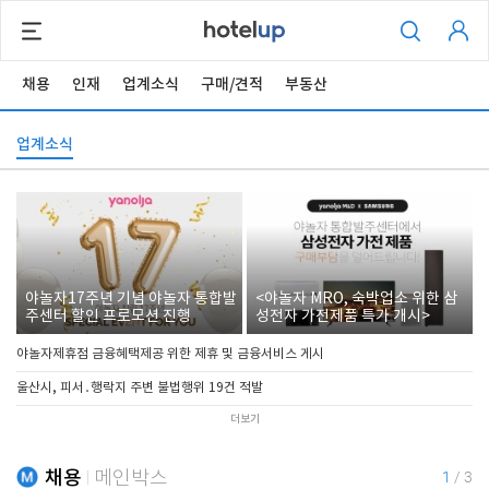
채용
인재
업계소식
구매/견적
부동산
업계소식
야놀자17주년 기념 야놀자 통합발
<야놀자 MRO, 숙박업소 위한 삼
주센터 할인 프로모션 진행
성전자 가전제품 특가 개시>
야놀자제휴점 금융혜택제공 위한 제휴 및 금융서비스 게시
울산시, 피서․행락지 주변 불법행위 19건 적발
더보기
채용
메인박스
1
/
3