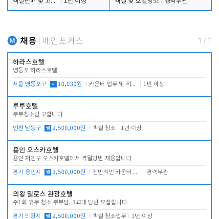
객실판매 및 고객응대
1년 이상
객실 및 호텔청소
경력무관
채용
메인포커스
1
/
1
하라스호텔
영등포 하라스호텔
서울 영등포구
시
10,030원
카운터 업무 및 객실관리(청소상태 확인, 객실판매)
1년 이상
루루호텔
부부청소팀 구합니다
인천 남동구
월
2,500,000원
객실 청소
1년 이상
용인 오스카호텔
용인 처인구 오스카호텔에서 격일당번 채용합니다
경기 용인시
월
3,500,000원
전반적인 카운터 업무
경력무관
의왕 밀로스 관광호텔
주1회 휴무 청소 부부팀, 3교대 당번 모집합니다.
경기 의왕시
월
2,500,000원
객실 청소업무
1년 이상