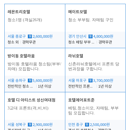
레몬트리호텔
메이트모텔
청소1명 (객실26개)
청소 부부팀. 자매팀 구인
서울 종로구
월
2,600,000원
경기 안산시
월
4,800,000원
청소 외
경력무관
청소 배팅 부부 구합니다
경력무관
방이동 호텔라움
라뉘호텔
방이동 호텔라움 청소팀(부부/
신촌라뉘호텔에서 프론트 당
자매) 모집합니다.
번과장을 구합니다.
서울 송파구
월
5,600,000원
서울 마포구
월
3,700,000원
전반적인 청소 업무(객실청소.객실정리)
1년 이상
전반적인 프론트 당번업무
1년 이상
호텔 디 아티스트 성신여대점
호텔에어포트준
3교대 프론트(격,비,비)
베팅,청소이모, 자매팀, 부부
팀 모집합니다.
서울 성북구
월
2,900,000원
인천 중구
월
2,500,000원