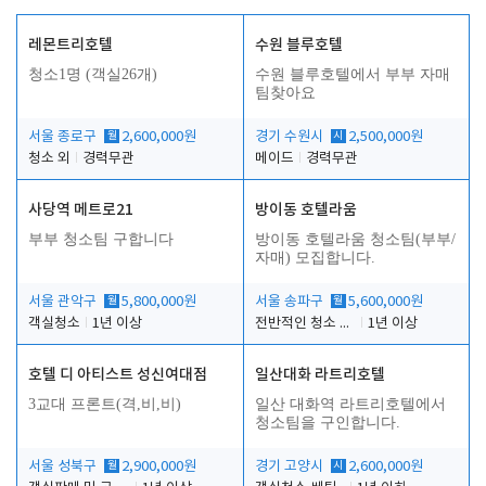
레몬트리호텔
수원 블루호텔
청소1명 (객실26개)
수원 블루호텔에서 부부 자매
팀찾아요
서울 종로구
월
2,600,000원
경기 수원시
시
2,500,000원
청소 외
경력무관
메이드
경력무관
사당역 메트로21
방이동 호텔라움
부부 청소팀 구합니다
방이동 호텔라움 청소팀(부부/
자매) 모집합니다.
서울 관악구
월
5,800,000원
서울 송파구
월
5,600,000원
객실청소
1년 이상
전반적인 청소 업무(객실청소.객실정리)
1년 이상
호텔 디 아티스트 성신여대점
일산대화 라트리호텔
3교대 프론트(격,비,비)
일산 대화역 라트리호텔에서
청소팀을 구인합니다.
서울 성북구
월
2,900,000원
경기 고양시
시
2,600,000원