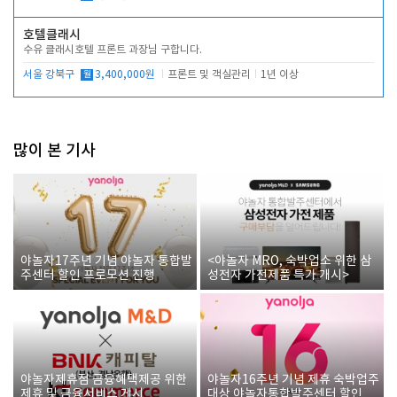
호텔클래시
수유 클래시호텔 프론트 과장님 구합니다.
서울 강북구
월
3,400,000원
프론트 및 객실관리
1년 이상
많이 본 기사
야놀자17주년 기념 야놀자 통합발
<야놀자 MRO, 숙박업소 위한 삼
주센터 할인 프로모션 진행
성전자 가전제품 특가 개시>
야놀자제휴점 금융혜택제공 위한
야놀자16주년 기념 제휴 숙박업주
제휴 및 금융서비스 게시
대상 야놀자통합발주센터 할인쿠