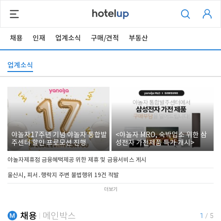
채용
인재
업계소식
구매/견적
부동산
업계소식
야놀자17주년 기념 야놀자 통합발
<야놀자 MRO, 숙박업소 위한 삼
주센터 할인 프로모션 진행
성전자 가전제품 특가 개시>
야놀자제휴점 금융혜택제공 위한 제휴 및 금융서비스 게시
울산시, 피서․행락지 주변 불법행위 19건 적발
더보기
채용
메인박스
1
/
5