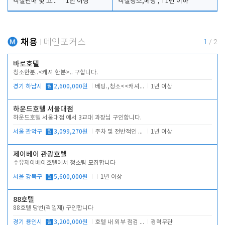
객실판매 및 고객응대
1년 이상
객실청소,베팅 ,
1년 이하
채용
메인포커스
1
/
2
바로호텔
청소한분..<캐셔 한분>.. 구합니다.
경기 하남시
월
2,600,000원
베팅.,청소<<캐셔 모셔봅니다.
1년 이상
하운드호텔 서울대점
하운드호텔 서울대점 에서 3교대 과장님 구인합니다.
서울 관악구
월
3,099,270원
주차 및 전반적인 당번업무
1년 이상
제이베이 관광호텔
수유제이베이호텔에서 청소팀 모집합니다
서울 강북구
월
5,600,000원
1년 이상
88호텔
88호텔 당번(격일제) 구인합니다
경기 용인시
월
3,200,000원
호텔 내 외부 점검 및 프런트 운영
경력무관