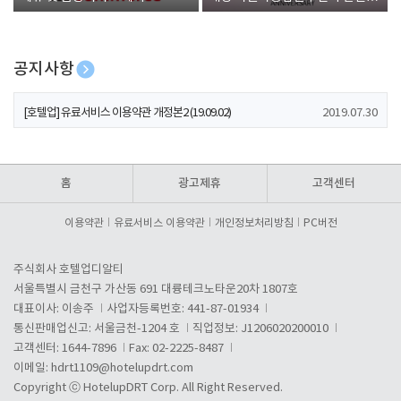
폰 증정
공지사항
[호텔업] 개인정보 처리방침 개정본1 (19.09.02)
2019.07.30
[호텔업] 유료서비스 이용약관 개정본2 (19.09.02)
2019.07.30
[호텔업] 개인정보 처리방침 개정본2 (19.09.02)
2019.07.30
홈
광고제휴
고객센터
이용약관
유료서비스 이용약관
개인정보처리방침
PC버전
주식회사 호텔업디알티
서울특별시 금천구 가산동 691 대륭테크노타운20차 1807호
대표이사: 이송주
사업자등록번호: 441-87-01934
통신판매업신고: 서울금천-1204 호
직업정보: J1206020200010
고객센터: 1644-7896
Fax: 02-2225-8487
이메일:
hdrt1109@hotelupdrt.com
Copyright ⓒ HotelupDRT Corp. All Right Reserved.