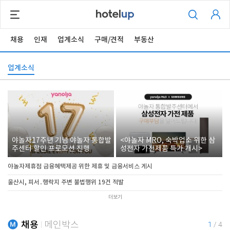
채용
인재
업계소식
구매/견적
부동산
업계소식
야놀자17주년 기념 야놀자 통합발
<야놀자 MRO, 숙박업소 위한 삼
주센터 할인 프로모션 진행
성전자 가전제품 특가 개시>
야놀자제휴점 금융혜택제공 위한 제휴 및 금융서비스 게시
울산시, 피서․행락지 주변 불법행위 19건 적발
더보기
채용
메인박스
1
/
4