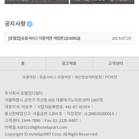
폰 증정
공지사항
[호텔업] 개인정보 처리방침 개정본1 (19.09.02)
2019.07.30
[호텔업] 유료서비스 이용약관 개정본2 (19.09.02)
2019.07.30
[호텔업] 개인정보 처리방침 개정본2 (19.09.02)
2019.07.30
홈
광고제휴
고객센터
이용약관
유료서비스 이용약관
개인정보처리방침
PC버전
주식회사 호텔업디알티
서울특별시 금천구 가산동 691 대륭테크노타운20차 1807호
대표이사: 이송주
사업자등록번호: 441-87-01934
통신판매업신고: 서울금천-1204 호
직업정보: J1206020200010
고객센터: 1644-7896
Fax: 02-2225-8487
이메일:
hdrt1109@hotelupdrt.com
Copyright ⓒ HotelupDRT Corp. All Right Reserved.