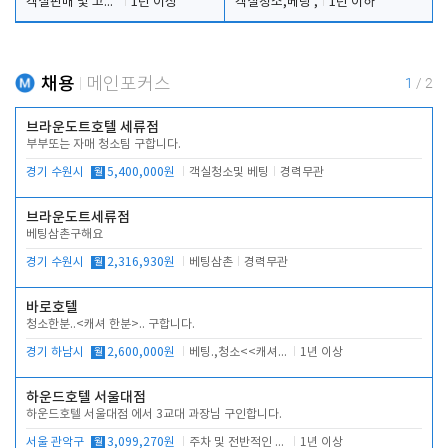
객실판매 및 고객응대
1년 이상
객실청소,베팅 ,
1년 이하
채용
메인포커스
1
/
2
브라운도트호텔 세류점
부부또는 자매 청소팀 구합니다.
경기 수원시
월
5,400,000원
객실청소및 베팅
경력무관
브라운도트세류점
베팅삼촌구해요
경기 수원시
월
2,316,930원
베팅삼촌
경력무관
바로호텔
청소한분..<캐셔 한분>.. 구합니다.
경기 하남시
월
2,600,000원
베팅.,청소<<캐셔 모셔봅니다.
1년 이상
하운드호텔 서울대점
하운드호텔 서울대점 에서 3교대 과장님 구인합니다.
서울 관악구
월
3,099,270원
주차 및 전반적인 당번업무
1년 이상