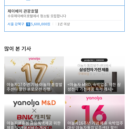
제이베이 관광호텔
수유제이베이호텔에서 청소팀 모집합니다
서울 강북구
월
5,600,000원
1년 이상
많이 본 기사
야놀자17주년 기념 야놀자 통합발
<야놀자 MRO, 숙박업소 위한 삼
주센터 할인 프로모션 진행
성전자 가전제품 특가 개시>
야놀자제휴점 금융혜택제공 위한
야놀자16주년 기념 제휴 숙박업주
제휴 및 금융서비스 게시
대상 야놀자통합발주센터 할인쿠