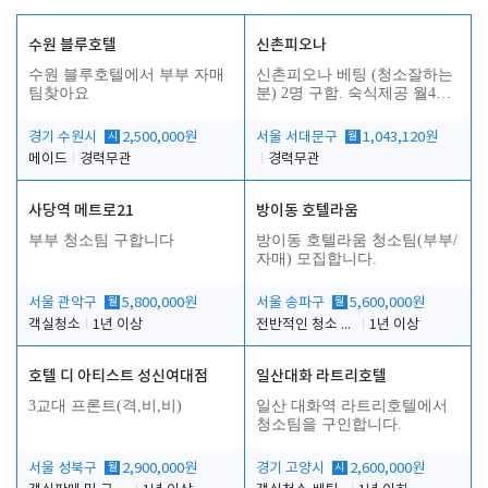
수원 블루호텔
신촌피오나
수원 블루호텔에서 부부 자매
신촌피오나 베팅 (청소잘하는
팀찾아요
분) 2명 구함. 숙식제공 월4회
휴무
경기 수원시
시
2,500,000원
서울 서대문구
월
1,043,120원
메이드
경력무관
경력무관
사당역 메트로21
방이동 호텔라움
부부 청소팀 구합니다
방이동 호텔라움 청소팀(부부/
자매) 모집합니다.
서울 관악구
월
5,800,000원
서울 송파구
월
5,600,000원
객실청소
1년 이상
전반적인 청소 업무(객실청소.객실정리)
1년 이상
호텔 디 아티스트 성신여대점
일산대화 라트리호텔
3교대 프론트(격,비,비)
일산 대화역 라트리호텔에서
청소팀을 구인합니다.
서울 성북구
월
2,900,000원
경기 고양시
시
2,600,000원