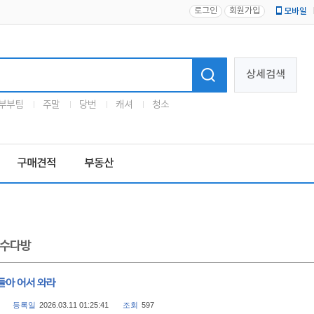
로그인
회원가입
모바일
로고
상세검색
부부팀
주말
당번
캐셔
청소
구매견적
부동산
수다방
들아 어서 와라
등록일
2026.03.11 01:25:41
조회
597