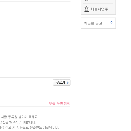
체불사업주
0
최근본 공고