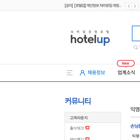
[공지] [호텔업] 개인정보 처리방침 개정본1 (19.09.02)
[공지] [호텔업] 유료서비스 이용약관 개정본2 (19.09.02)
호텔업
채용정보
업계소식
커뮤니티
익명
고객라운지
손님
출석체크
익명
제비뽑기