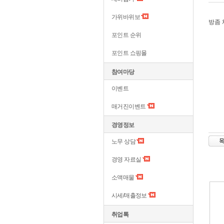
가위바위보
방좀
포인트 순위
포인트 쇼핑몰
참여마당
이벤트
매거진이벤트
경영정보
노무 상담
경영 자료실
소액매물
시세/매출정보
취업톡