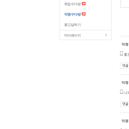
취업수다방
익명수다방
묻고답하기
마이페이지