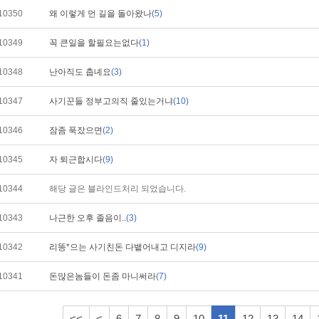
10350
왜 이렇게 먼 길을 돌아왔나
(5)
10349
꼭 큰일을 할필요는없다
(1)
10348
난아직도 춥녜요
(3)
10347
사기꾼들 정부고의직 줄있는거냐
(10)
10346
잠좀 푹잤으면
(2)
10345
자 퇴근합시다
(9)
10344
해당 글은 블라인드처리 되었습니다.
10343
나근한 오후 졸음이..
(3)
10342
리똥*으는 사기친돈 다뱉어내고 디지라
(9)
10341
돈많은놈들이 돈좀 마니써라
(7)
<<
<
6
7
8
9
10
11
12
13
14