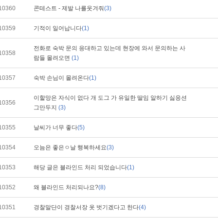
10360
콘테스트 - 제발 나를웃겨줘
(3)
10359
기적이 일어납니다
(1)
전화로 숙박 문의 응대하고 있는데 현장에 와서 문의하는 사
10358
람들 몰려오면
(1)
10357
숙박 손님이 몰려온다
(1)
이할망은 자식이 없다 개 도그 가 유일한 딸임 알하기 싫응션
10356
그만두지
(3)
10355
날씨가 너무 좋다
(5)
10354
오늠은 좋은ㅇ날 행복하세요
(3)
10353
해당 글은 블라인드 처리 되었습니다
(1)
10352
왜 블라인드 처리되나요?
(8)
10351
경찰말단이 경찰서장 옷 벗기겠다고 한다
(4)