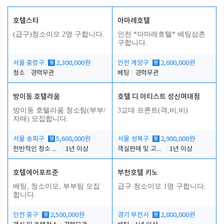
호텔스타
아마레호텔
(급구)청소이모 2명 구합니다.
인천 *아마레호텔* 베팅삼촌
구합니다.
서울 중랑구
월
2,300,000원
인천 계양구
월
2,600,000원
청소
경력무관
베팅
경력무관
방이동 호텔라움
호텔 디 아티스트 성신여대점
방이동 호텔라움 청소팀(부부/
3교대 프론트(격,비,비)
자매) 모집합니다.
서울 송파구
월
5,600,000원
서울 성북구
월
2,900,000원
전반적인 청소 업무(객실청소.객실정리)
1년 이상
객실판매 및 고객응대
1년 이상
호텔에어포트준
부천호텔 키노
베팅, 청소이모, 부부팀 모집
급구 청소이모 1명 구합니다.
합니다.
인천 중구
월
2,500,000원
경기 부천시
월
2,800,000원