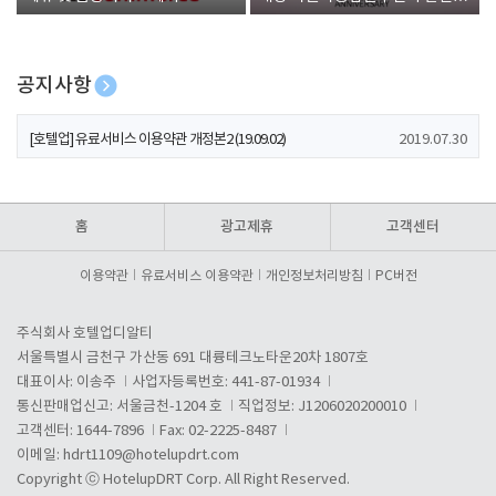
폰 증정
공지사항
[호텔업] 개인정보 처리방침 개정본1 (19.09.02)
2019.07.30
[호텔업] 유료서비스 이용약관 개정본2 (19.09.02)
2019.07.30
[호텔업] 개인정보 처리방침 개정본2 (19.09.02)
2019.07.30
홈
광고제휴
고객센터
이용약관
유료서비스 이용약관
개인정보처리방침
PC버전
주식회사 호텔업디알티
서울특별시 금천구 가산동 691 대륭테크노타운20차 1807호
대표이사: 이송주
사업자등록번호: 441-87-01934
통신판매업신고: 서울금천-1204 호
직업정보: J1206020200010
고객센터: 1644-7896
Fax: 02-2225-8487
이메일:
hdrt1109@hotelupdrt.com
Copyright ⓒ HotelupDRT Corp. All Right Reserved.