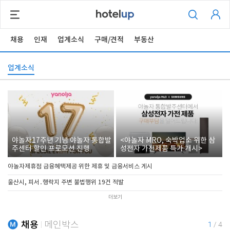
채용
인재
업계소식
구매/견적
부동산
업계소식
야놀자17주년 기념 야놀자 통합발
<야놀자 MRO, 숙박업소 위한 삼
주센터 할인 프로모션 진행
성전자 가전제품 특가 개시>
야놀자제휴점 금융혜택제공 위한 제휴 및 금융서비스 게시
울산시, 피서․행락지 주변 불법행위 19건 적발
더보기
채용
메인박스
1
/
4