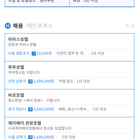
객실 및 호텔청소
경력무관
베팅
1년 이상
채용
메인포커스
1
/
2
하라스호텔
영등포 하라스호텔
서울 영등포구
시
10,030원
카운터 업무 및 객실관리(청소상태 확인, 객실판매)
1년 이상
루루호텔
부부청소팀 구합니다
인천 남동구
월
2,600,000원
객실 청소
1년 이상
바로호텔
청소한분..<캐셔 한분>.. 구합니다.
경기 하남시
월
2,600,000원
베팅.,청소<<캐셔 모셔봅니다.
1년 이상
제이베이 관광호텔
수유제이베이호텔에서 청소팀 모집합니다
서울 강북구
월
5,600,000원
1년 이상