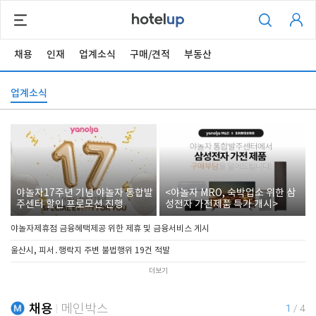
채용
인재
업계소식
구매/견적
부동산
업계소식
야놀자17주년 기념 야놀자 통합발
<야놀자 MRO, 숙박업소 위한 삼
주센터 할인 프로모션 진행
성전자 가전제품 특가 개시>
야놀자제휴점 금융혜택제공 위한 제휴 및 금융서비스 게시
울산시, 피서․행락지 주변 불법행위 19건 적발
더보기
채용
메인박스
1
/
4