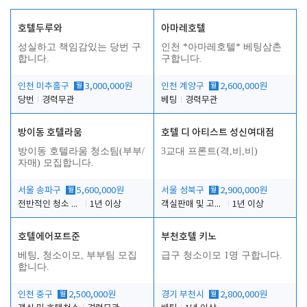
호텔두루와
아마레호텔
성실하고 책임감있는 당번 구
인천 *아마레호텔* 베팅삼촌
합니다.
구합니다.
인천 미추홀구
월
3,000,000원
인천 계양구
월
2,600,000원
당번
경력무관
베팅
경력무관
방이동 호텔라움
호텔 디 아티스트 성신여대점
방이동 호텔라움 청소팀(부부/
3교대 프론트(격,비,비)
자매) 모집합니다.
서울 송파구
월
5,600,000원
서울 성북구
월
2,900,000원
전반적인 청소 업무(객실청소.객실정리)
1년 이상
객실판매 및 고객응대
1년 이상
호텔에어포트준
부천호텔 키노
베팅, 청소이모, 부부팀 모집
급구 청소이모 1명 구합니다.
합니다.
인천 중구
월
2,500,000원
경기 부천시
월
2,800,000원