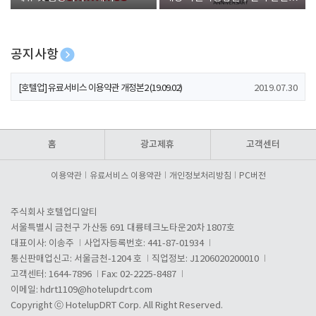
폰 증정
공지사항
[호텔업] 개인정보 처리방침 개정본1 (19.09.02)
2019.07.30
[호텔업] 유료서비스 이용약관 개정본2 (19.09.02)
2019.07.30
[호텔업] 개인정보 처리방침 개정본2 (19.09.02)
2019.07.30
홈
광고제휴
고객센터
이용약관
유료서비스 이용약관
개인정보처리방침
PC버전
주식회사 호텔업디알티
서울특별시 금천구 가산동 691 대륭테크노타운20차 1807호
대표이사: 이송주
사업자등록번호: 441-87-01934
통신판매업신고: 서울금천-1204 호
직업정보: J1206020200010
고객센터: 1644-7896
Fax: 02-2225-8487
이메일:
hdrt1109@hotelupdrt.com
Copyright ⓒ HotelupDRT Corp. All Right Reserved.