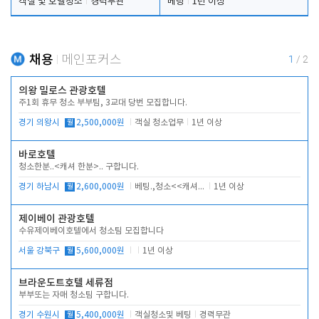
객실 및 호텔청소
경력무관
베팅
1년 이상
채용
메인포커스
1
/
2
의왕 밀로스 관광호텔
주1회 휴무 청소 부부팀, 3교대 당번 모집합니다.
경기 의왕시
월
2,500,000원
객실 청소업무
1년 이상
바로호텔
청소한분..<캐셔 한분>.. 구합니다.
경기 하남시
월
2,600,000원
베팅.,청소<<캐셔 모셔봅니다.
1년 이상
제이베이 관광호텔
수유제이베이호텔에서 청소팀 모집합니다
서울 강북구
월
5,600,000원
1년 이상
브라운도트호텔 세류점
부부또는 자매 청소팀 구합니다.
경기 수원시
월
5,400,000원
객실청소및 베팅
경력무관