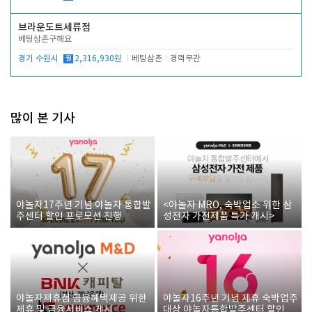
브라운도트세류점
베팅삼촌구해요
경기 수원시
월
2,316,930원
베팅삼촌
경력무관
많이 본 기사
야놀자17주년 기념 야놀자 통합발
<야놀자 MRO, 숙박업소 위한 삼
주센터 할인 프로모션 진행
성전자 가전제품 특가 개시>
야놀자제휴점 금융혜택제공 위한
야놀자16주년 기념 제휴 숙박업주
제휴 및 금융서비스 게시
대상 야놀자통합발주센터 할인쿠