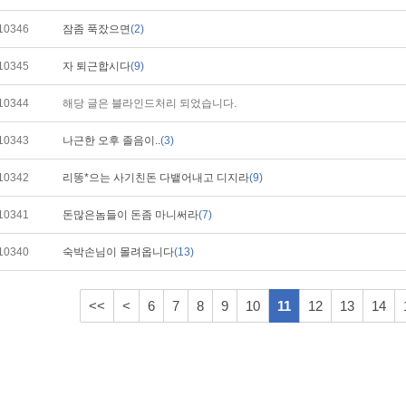
10346
잠좀 푹잤으면
(2)
10345
자 퇴근합시다
(9)
10344
해당 글은 블라인드처리 되었습니다.
10343
나근한 오후 졸음이..
(3)
10342
리똥*으는 사기친돈 다뱉어내고 디지라
(9)
10341
돈많은놈들이 돈좀 마니써라
(7)
10340
숙박손님이 몰려옵니다
(13)
<<
<
6
7
8
9
10
11
12
13
14