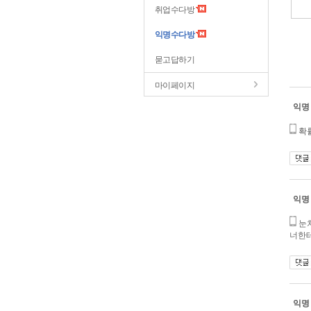
취업수다방
익명수다방
묻고답하기
마이페이지