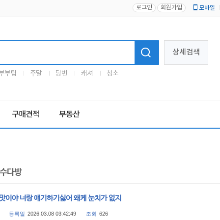
로그인
회원가입
모바일
로고
상세검색
부부팀
주말
당번
캐셔
청소
구매견적
부동산
수다방
병맛이야 너랑 얘기하기싫어 왜케 눈치가 없지
등록일
2026.03.08 03:42:49
조회
626