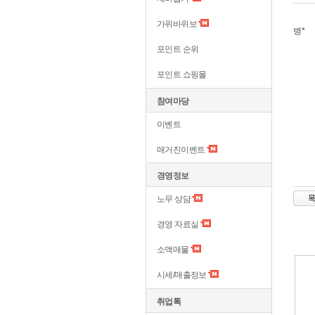
가위바위보
병*
포인트 순위
포인트 쇼핑몰
참여마당
이벤트
매거진이벤트
경영정보
노무 상담
경영 자료실
소액매물
시세/매출정보
취업톡