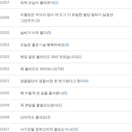
10357
숙박 손님이 몰려온다
(1)
이할망은 자식이 없다 개 도그 가 유일한 딸임 알하기 싫응션
10356
그만두지
(3)
10355
날씨가 너무 좋다
(5)
10354
오늠은 좋은ㅇ날 행복하세요
(3)
10353
해당 글은 블라인드 처리 되었습니다
(1)
10352
왜 블라인드 처리되나요?
(8)
10351
경찰말단이 경찰서장 옷 벗기겠다고 한다
(4)
10350
왜 이렇게 먼 길을 돌아왔나
(5)
10349
꼭 큰일을 할필요는없다
(1)
10348
난아직도 춥녜요
(3)
10347
사기꾼들 정부고의직 줄있는거냐
(10)