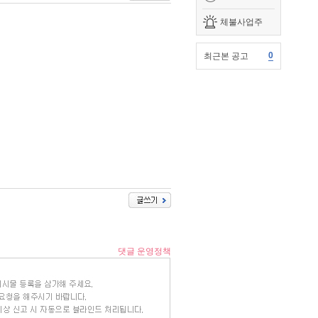
체불사업주
0
최근본 공고