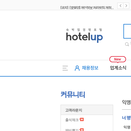
[공지] [호텔업] 개인정보 처리방침 개정본1 (19.09.02)
[공지] [호텔업] 유료서비스 이용약관 개정본2 (19.09.02)
호텔업
채용정보
업계소식
커뮤니티
익명
고객라운지
너 
출석체크
익명
제비뽑기