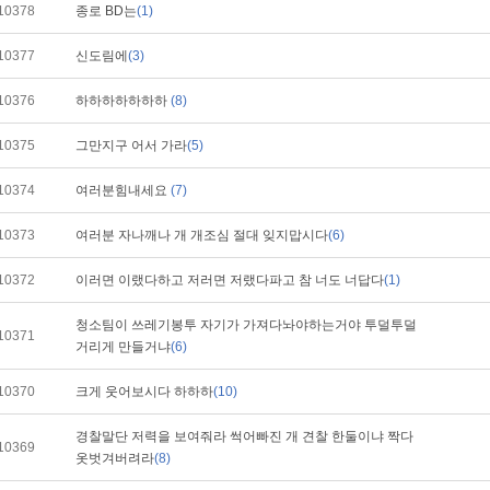
10378
종로 BD는
(1)
10377
신도림에
(3)
10376
하하하하하하하
(8)
10375
그만지구 어서 가라
(5)
10374
여러분힘내세요
(7)
10373
여러분 자나깨나 개 개조심 절대 잊지맙시다
(6)
10372
이러면 이랬다하고 저러면 저랬다파고 참 너도 너답다
(1)
청소팀이 쓰레기봉투 자기가 가져다놔야하는거야 투덜투덜
10371
거리게 만들거냐
(6)
10370
크게 웃어보시다 하하하
(10)
경찰말단 저력을 보여줘라 썩어빠진 개 견찰 한둘이냐 짝다
10369
옷벗겨버려라
(8)