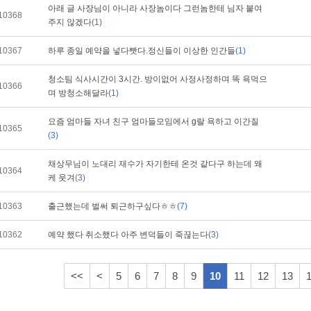
아래 글 사장님이 아니라 사장놈이다 그런놈한테 님자 붙여
10368
주지 않겠다
(1)
10367
하루 종일 예약을 넣다빳다.정신들이 이상한 인간들
(1)
청소팀 식사시간이 3시간. 방이없어 사정사정하며 똑 욕먹으
10366
며 방청소해달라
(1)
요즘 엄마들 자녀 친구 엄마들모임에서 g랄 욕하고 이간질
10365
(3)
채상무님이 노대리 재수가 자기한테 온것 같다구 하는데 왜
10364
케 웃겨
(3)
10363
출근했는데 벌써 퇴근하구싶다ㅎㅎ
(7)
10362
예약 했다 취소했다 아주 변덕들이 죽끊는다
(3)
<<
<
5
6
7
8
9
10
11
12
13