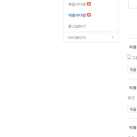
취업수다방
익명수다방
묻고답하기
마이페이지