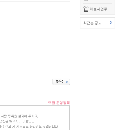
체불사업주
0
최근본 공고