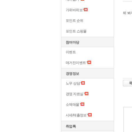
가위바위보
뒤 
포인트 순위
포인트 쇼핑몰
참여마당
이벤트
매거진이벤트
경영정보
노무 상담
경영 자료실
소액매물
시세/매출정보
취업톡