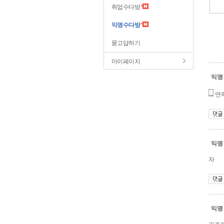
취업수다방
익명수다방
묻고답하기
마이페이지