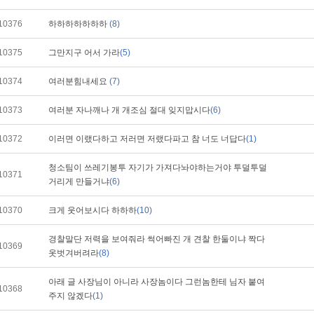
10376
하하하하하하하
(8)
10375
그만지구 어서 가라
(5)
10374
여러분힘내세요
(7)
10373
여러분 자나깨나 개 개조심 절대 잊지맙시다
(6)
10372
이러면 이랬다하고 저러면 저랬다파고 참 너도 너답다
(1)
청소팀이 쓰레기봉투 자기가 가져다놔야하는거야 투덜투덜
10371
거리게 만들거냐
(6)
10370
크게 웃어보시다 하하하
(10)
경찰말단 저력을 보여줘라 썩어빠진 개 견찰 한둘이냐 짝다
10369
옷벗겨버려라
(8)
아래 글 사장님이 아니라 사장놈이다 그런놈한테 님자 붙여
10368
주지 않겠다
(1)