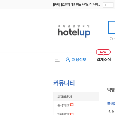
[공지] [호텔업] 개인정보 처리방침 개정본1 (19.09.02)
[공지] [호텔업] 유료서비스 이용약관 개정본2 (19.09.02)
호텔업
채용정보
업계소식
커뮤니티
익명
고객라운지
졸려
출석체크
익명
제비뽑기