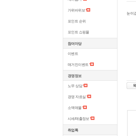
가위바위보
눈이
포인트 순위
포인트 쇼핑몰
참여마당
이벤트
매거진이벤트
경영정보
노무 상담
경영 자료실
소액매물
시세/매출정보
취업톡