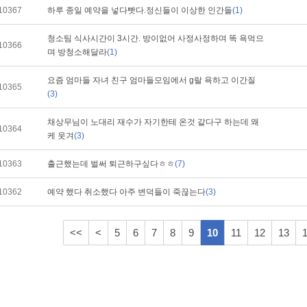
10367
하루 종일 예약을 넣다빳다.정신들이 이상한 인간들
(1)
청소팀 식사시간이 3시간. 방이없어 사정사정하며 똑 욕먹으
10366
며 방청소해달라
(1)
요즘 엄마들 자녀 친구 엄마들모임에서 g랄 욕하고 이간질
10365
(3)
채상무님이 노대리 재수가 자기한테 온것 같다구 하는데 왜
10364
케 웃겨
(3)
10363
출근했는데 벌써 퇴근하구싶다ㅎㅎ
(7)
10362
예약 했다 취소했다 아주 변덕들이 죽끊는다
(3)
<<
<
5
6
7
8
9
10
11
12
13