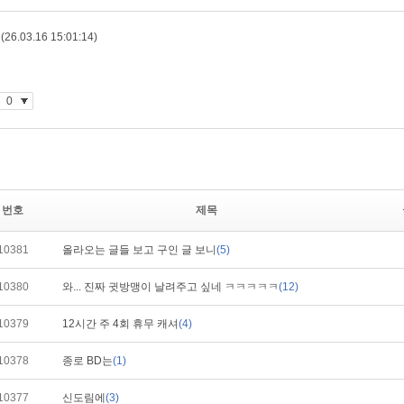
번호
제목
10381
올라오는 글들 보고 구인 글 보니
(5)
10380
와... 진짜 귓방맹이 날려주고 싶네 ㅋㅋㅋㅋㅋ
(12)
10379
12시간 주 4회 휴무 캐셔
(4)
10378
종로 BD는
(1)
10377
신도림에
(3)