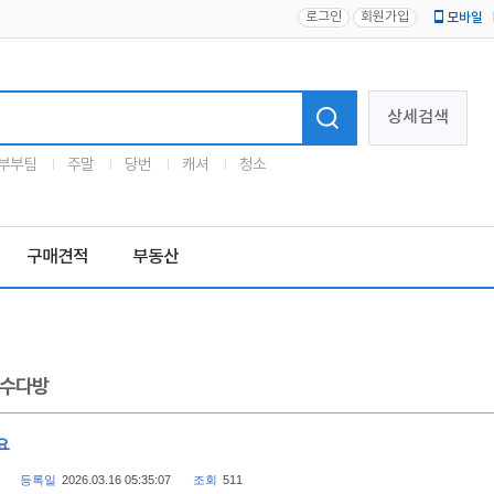
로그인
회원가입
모바일
로고
상세검색
부부팀
주말
당번
캐셔
청소
구매견적
부동산
수다방
요
등록일
2026.03.16 05:35:07
조회
511