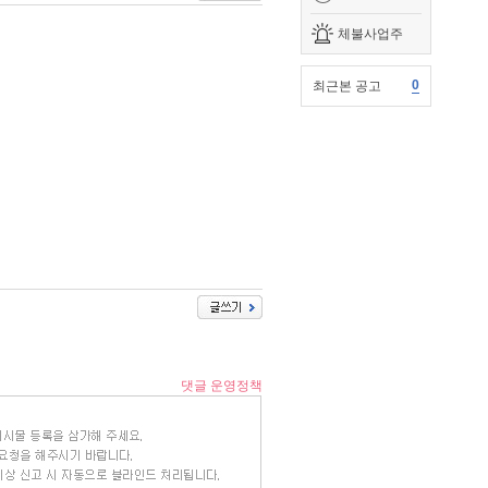
체불사업주
0
최근본 공고