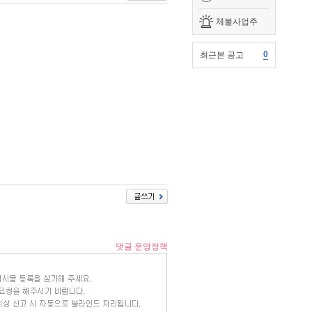
체불사업주
0
최근본 공고