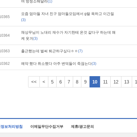
며 방청소해달라
(1)
요즘 엄마들 자녀 친구 엄마들모임에서 g랄 욕하고 이간질
10365
(3)
채상무님이 노대리 재수가 자기한테 온것 같다구 하는데 왜
10364
케 웃겨
(3)
10363
출근했는데 벌써 퇴근하구싶다ㅎㅎ
(7)
10362
예약 했다 취소했다 아주 변덕들이 죽끊는다
(3)
<<
<
5
6
7
8
9
10
11
12
13
인정보처리방침
이메일무단수집거부
제휴/광고문의