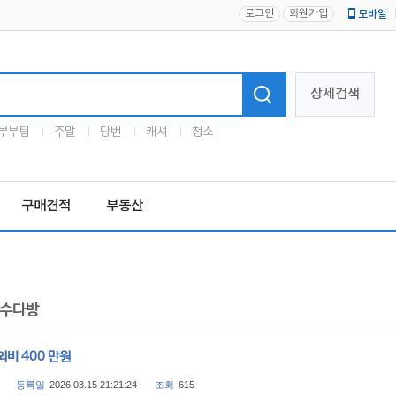
로그인
회원가입
모바일
로고
상세검색
부부팀
주말
당번
캐셔
청소
구매견적
부동산
수다방
비 400 만원
등록일
2026.03.15 21:21:24
조회
615