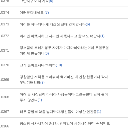
10375
그만지구 어서 가라
(5)
10374
여러분힘내세요
(7)
10373
여러분 자나깨나 개 개조심 절대 잊지맙시다
(6)
10372
이러면 이랬다하고 저러면 저랬다파고 참 너도 너답다
(1)
청소팀이 쓰레기봉투 자기가 가져다놔야하는거야 투덜투덜
10371
거리게 만들거냐
(6)
10370
크게 웃어보시다 하하하
(10)
경찰말단 저력을 보여줘라 썩어빠진 개 견찰 한둘이냐 짝다
10369
옷벗겨버려라
(8)
아래 글 사장님이 아니라 사장놈이다 그런놈한테 님자 붙여
10368
주지 않겠다
(1)
10367
하루 종일 예약을 넣다빳다.정신들이 이상한 인간들
(1)
청소팀 식사시간이 3시간. 방이없어 사정사정하며 똑 욕먹으
10366