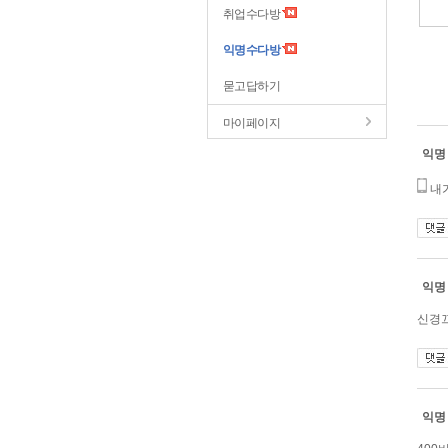
취업수다방
익명수다방
묻고답하기
마이페이지