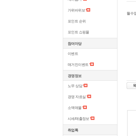
가위바위보
월수
포인트 순위
포인트 쇼핑몰
참여마당
이벤트
매거진이벤트
경영정보
노무 상담
경영 자료실
소액매물
시세/매출정보
취업톡