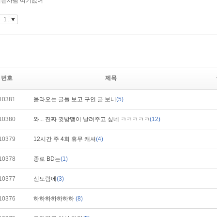
번호
제목
10381
올라오는 글들 보고 구인 글 보니
(5)
10380
와... 진짜 귓방맹이 날려주고 싶네 ㅋㅋㅋㅋㅋ
(12)
10379
12시간 주 4회 휴무 캐셔
(4)
10378
종로 BD는
(1)
10377
신도림에
(3)
10376
하하하하하하하
(8)