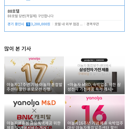
88호텔
88호텔 당번(격일제) 구인합니다
경기 용인시
월
3,200,000원
호텔 내 외부 점검 및 프런트 운영
경력무관
많이 본 기사
야놀자17주년 기념 야놀자 통합발
<야놀자 MRO, 숙박업소 위한 삼
주센터 할인 프로모션 진행
성전자 가전제품 특가 개시>
야놀자제휴점 금융혜택제공 위한
야놀자16주년 기념 제휴 숙박업주
제휴 및 금융서비스 게시
대상 야놀자통합발주센터 할인쿠