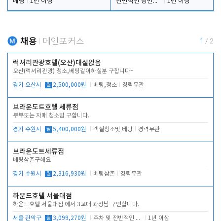
베팅
1년 이상
전반적인 당번업무
1년 이상
채용
메인포커스
1
/
2
럭셔리관광호텔(오산)대실없음
오산(럭셔리관광) 청소,베팅같이하실분 구합니다~
경기 오산시
월
2,500,000원
베팅,청소
경력무관
브라운도트호텔 세류점
부부또는 자매 청소팀 구합니다.
경기 수원시
월
5,400,000원
객실청소및 베팅
경력무관
브라운도트세류점
베팅삼촌구해요
경기 수원시
월
2,316,930원
베팅삼촌
경력무관
하운드호텔 서울대점
하운드호텔 서울대점 에서 3교대 과장님 구인합니다.
서울 관악구
월
3,099,270원
주차 및 전반적인 당번업무
1년 이상