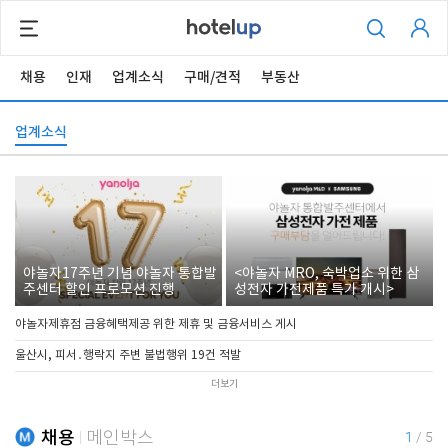
채용
인재
업계소식
구매/견적
부동산
업계소식
야놀자17주년 기념 야놀자 통합발
<야놀자 MRO, 숙박업소 위한 삼
주센터 할인 프로모션 진행
성전자 가전제품 특가 개시>
야놀자제휴점 금융혜택제공 위한 제휴 및 금융서비스 게시
울산시, 피서․행락지 주변 불법행위 19건 적발
더보기
채용
메인박스
1
/
5