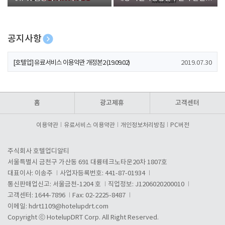
폰 증정
공지사항
[호텔업] 개인정보 처리방침 개정본1 (19.09.02)
2019.07.30
[호텔업] 유료서비스 이용약관 개정본2 (19.09.02)
2019.07.30
[호텔업] 개인정보 처리방침 개정본2 (19.09.02)
2019.07.30
홈
광고제휴
고객센터
이용약관
유료서비스 이용약관
개인정보처리방침
PC버전
주식회사 호텔업디알티
서울특별시 금천구 가산동 691 대륭테크노타운20차 1807호
대표이사: 이송주
사업자등록번호: 441-87-01934
통신판매업신고: 서울금천-1204 호
직업정보: J1206020200010
고객센터: 1644-7896
Fax: 02-2225-8487
이메일:
hdrt1109@hotelupdrt.com
Copyright ⓒ HotelupDRT Corp. All Right Reserved.