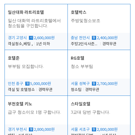
일산대화 라트리호텔
호텔박스
일산 대화역 라트리호텔에서
주방및청소보조
청소팀을 구인합니다.
경기 고양시
시
2,600,000원
충남 천안시
월
2,400,000원
객실청소,베팅 ,
1년 이하
주방2인식사준비및청소린렌보조
경력무관
호텔준
RG호텔
부부팀 모집합니다.
청소 부부팀
인천 중구
월
5,000,000원
서울 성북구
월
2,700,000원
객실 및 호텔청소
경력무관
청소팀
경력무관
부천호텔 키노
스타일호텔
급구 청소이모 1명 구합니다.
3교대 당번 구합니다.
경기 부천시
월
2,800,000원
서울 서초구
월
2,800,000원