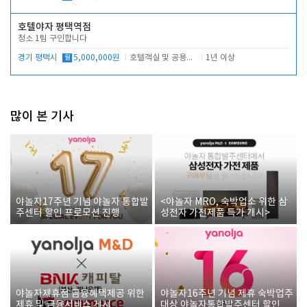
호텔야자 평택역점
청소 1팀 구인합니다
경기 평택시
월
5,000,000원
호텔객실 및 공용시설 청소 관리
1년 이상
많이 본 기사
야놀자17주년 기념 야놀자 통합발
<야놀자 MRO, 숙박업소 위한 삼
주센터 할인 프로모션 진행
성전자 가전제품 특가 개시>
야놀자제휴점 금융혜택제공 위한
야놀자16주년 기념 제휴 숙박업주
제휴 및 금융서비스 게시
대상 야놀자통합발주센터 할인쿠