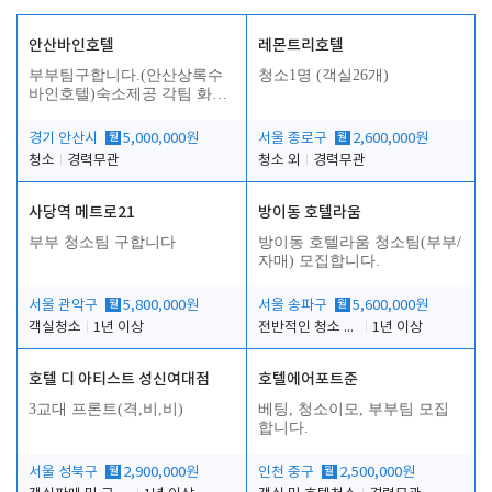
안산바인호텔
레몬트리호텔
부부팀구합니다.(안산상록수
청소1명 (객실26개)
바인호텔)숙소제공 각팀 화장
실.샤워실 따로있습니다.
경기 안산시
월
5,000,000원
서울 종로구
월
2,600,000원
청소
경력무관
청소 외
경력무관
사당역 메트로21
방이동 호텔라움
부부 청소팀 구합니다
방이동 호텔라움 청소팀(부부/
자매) 모집합니다.
서울 관악구
월
5,800,000원
서울 송파구
월
5,600,000원
객실청소
1년 이상
전반적인 청소 업무(객실청소.객실정리)
1년 이상
호텔 디 아티스트 성신여대점
호텔에어포트준
3교대 프론트(격,비,비)
베팅, 청소이모, 부부팀 모집
합니다.
서울 성북구
월
2,900,000원
인천 중구
월
2,500,000원