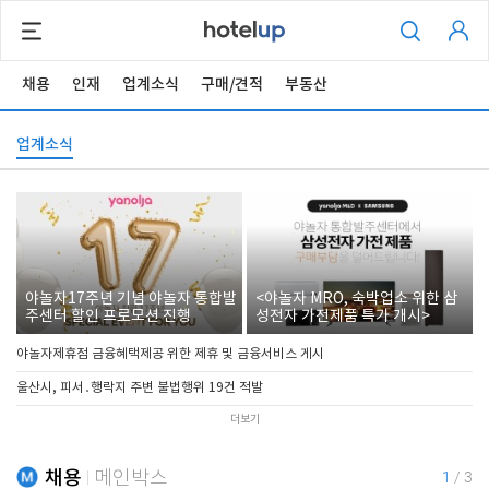
채용
인재
업계소식
구매/견적
부동산
업계소식
야놀자17주년 기념 야놀자 통합발
<야놀자 MRO, 숙박업소 위한 삼
주센터 할인 프로모션 진행
성전자 가전제품 특가 개시>
야놀자제휴점 금융혜택제공 위한 제휴 및 금융서비스 게시
울산시, 피서․행락지 주변 불법행위 19건 적발
더보기
채용
메인박스
1
/
3