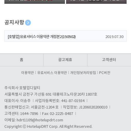
폰 증정
공지사항
[호텔업] 개인정보 처리방침 개정본1 (19.09.02)
2019.07.30
[호텔업] 유료서비스 이용약관 개정본2 (19.09.02)
2019.07.30
[호텔업] 개인정보 처리방침 개정본2 (19.09.02)
2019.07.30
홈
광고제휴
고객센터
이용약관
유료서비스 이용약관
개인정보처리방침
PC버전
주식회사 호텔업디알티
서울특별시 금천구 가산동 691 대륭테크노타운20차 1807호
대표이사: 이송주
사업자등록번호: 441-87-01934
통신판매업신고: 서울금천-1204 호
직업정보: J1206020200010
고객센터: 1644-7896
Fax: 02-2225-8487
이메일:
hdrt1109@hotelupdrt.com
Copyright ⓒ HotelupDRT Corp. All Right Reserved.