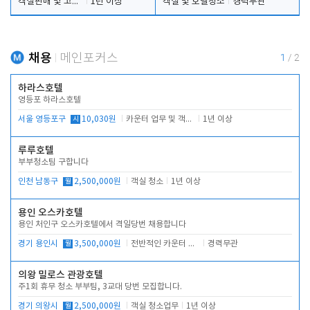
객실판매 및 고객응대
1년 이상
객실 및 호텔청소
경력무관
채용
메인포커스
1
/
2
하라스호텔
영등포 하라스호텔
서울 영등포구
시
10,030원
카운터 업무 및 객실관리(청소상태 확인, 객실판매)
1년 이상
루루호텔
부부청소팀 구합니다
인천 남동구
월
2,500,000원
객실 청소
1년 이상
용인 오스카호텔
용인 처인구 오스카호텔에서 격일당번 채용합니다
경기 용인시
월
3,500,000원
전반적인 카운터 업무
경력무관
의왕 밀로스 관광호텔
주1회 휴무 청소 부부팀, 3교대 당번 모집합니다.
경기 의왕시
월
2,500,000원
객실 청소업무
1년 이상