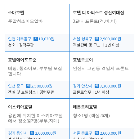
소마호텔
호텔 디 아티스트 성신여대점
주말청소이모알바
3교대 프론트(격,비,비)
인천 미추홀구
시
10,030원
서울 성북구
월
2,900,000원
청소
경력무관
객실판매 및 고객응대
1년 이상
호텔에어포트준
호텔오로이
베팅, 청소이모, 부부팀 모집
안산시 고잔동 격일제 프론트
합니다.
인천 중구
월
2,500,000원
경기 안산시
월
3,300,000원
객실 및 호텔청소
경력무관
프론트업무
1년 이상
이스키아호텔
레몬트리호텔
용인에 위치한 이스키아호텔
청소1명 (객실26개)
에서 청소원2명(부부,자매)을
모집합니다..
경기 용인시
월
2,600,000원
서울 종로구
월
2,600,000원