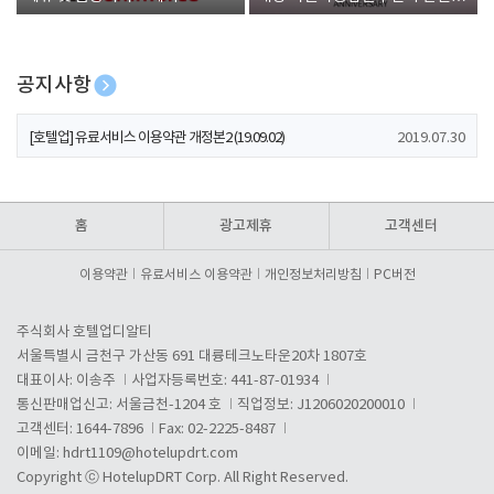
폰 증정
공지사항
[호텔업] 개인정보 처리방침 개정본1 (19.09.02)
2019.07.30
[호텔업] 유료서비스 이용약관 개정본2 (19.09.02)
2019.07.30
[호텔업] 개인정보 처리방침 개정본2 (19.09.02)
2019.07.30
홈
광고제휴
고객센터
이용약관
유료서비스 이용약관
개인정보처리방침
PC버전
주식회사 호텔업디알티
서울특별시 금천구 가산동 691 대륭테크노타운20차 1807호
대표이사: 이송주
사업자등록번호: 441-87-01934
통신판매업신고: 서울금천-1204 호
직업정보: J1206020200010
고객센터: 1644-7896
Fax: 02-2225-8487
이메일:
hdrt1109@hotelupdrt.com
Copyright ⓒ HotelupDRT Corp. All Right Reserved.