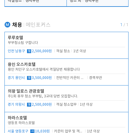
객실청소
경력무관
청소 외
경력무관
채용
메인포커스
1
/
1
루루호텔
부부청소팀 구합니다
인천 남동구
월
2,500,000원
객실 청소
1년 이상
용인 오스카호텔
용인 처인구 오스카호텔에서 격일당번 채용합니다
경기 용인시
월
3,500,000원
전반적인 카운터 업무
경력무관
의왕 밀로스 관광호텔
주1회 휴무 청소 부부팀, 3교대 당번 모집합니다.
경기 의왕시
월
2,500,000원
객실 청소업무
1년 이상
하라스호텔
영등포 하라스호텔
서울 영등포구
시
10,030원
카운터 업무 및 객실관리(청소상태 확인, 객실판매)
1년 이상