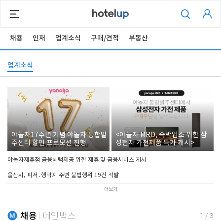
채용
인재
업계소식
구매/견적
부동산
업계소식
야놀자17주년 기념 야놀자 통합발
<야놀자 MRO, 숙박업소 위한 삼
주센터 할인 프로모션 진행
성전자 가전제품 특가 개시>
야놀자제휴점 금융혜택제공 위한 제휴 및 금융서비스 게시
울산시, 피서․행락지 주변 불법행위 19건 적발
더보기
채용
메인박스
1
/
3