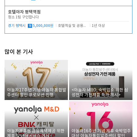
호텔야자 평택역점
청소 1팀 구인합니다
경기 평택시
월
5,000,000원
호텔객실 및 공용시설 청소 관리
1년 이상
많이 본 기사
야놀자17주년 기념 야놀자 통합발
<야놀자 MRO, 숙박업소 위한 삼
주센터 할인 프로모션 진행
성전자 가전제품 특가 개시>
야놀자제휴점 금융혜택제공 위한
야놀자16주년 기념 제휴 숙박업주
제휴 및 금융서비스 게시
대상 야놀자통합발주센터 할인쿠