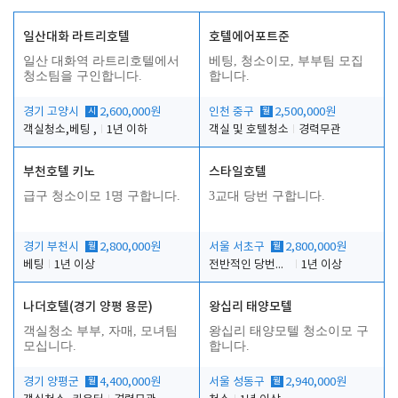
일산대화 라트리호텔
호텔에어포트준
일산 대화역 라트리호텔에서
베팅, 청소이모, 부부팀 모집
청소팀을 구인합니다.
합니다.
경기 고양시
시
2,600,000원
인천 중구
월
2,500,000원
객실청소,베팅 ,
1년 이하
객실 및 호텔청소
경력무관
부천호텔 키노
스타일호텔
급구 청소이모 1명 구합니다.
3교대 당번 구합니다.
경기 부천시
월
2,800,000원
서울 서초구
월
2,800,000원
베팅
1년 이상
전반적인 당번업무
1년 이상
나더호텔(경기 양평 용문)
왕십리 태양모텔
객실청소 부부, 자매, 모녀팀
왕십리 태양모텔 청소이모 구
모십니다.
합니다.
경기 양평군
월
4,400,000원
서울 성동구
월
2,940,000원