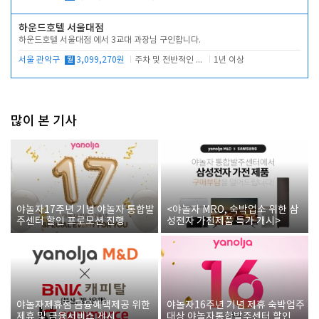
하운드호텔 서울대점
하운드호텔 서울대점 에서 3교대 과장님 구인합니다.
서울 관악구
월
3,099,270원
주차 및 전반적인 당번업무
1년 이상
많이 본 기사
야놀자17주년 기념 야놀자 통합발
<야놀자 MRO, 숙박업소 위한 삼
주센터 할인 프로모션 진행
성전자 가전제품 특가 개시>
야놀자제휴점 금융혜택제공 위한
야놀자16주년 기념 제휴 숙박업주
제휴 및 금융서비스 게시
대상 야놀자통합발주센터 할인쿠