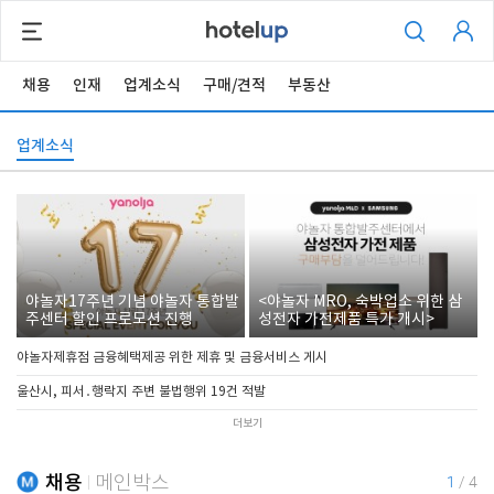
채용
인재
업계소식
구매/견적
부동산
업계소식
야놀자17주년 기념 야놀자 통합발
<야놀자 MRO, 숙박업소 위한 삼
주센터 할인 프로모션 진행
성전자 가전제품 특가 개시>
야놀자제휴점 금융혜택제공 위한 제휴 및 금융서비스 게시
울산시, 피서․행락지 주변 불법행위 19건 적발
더보기
채용
메인박스
1
/
4