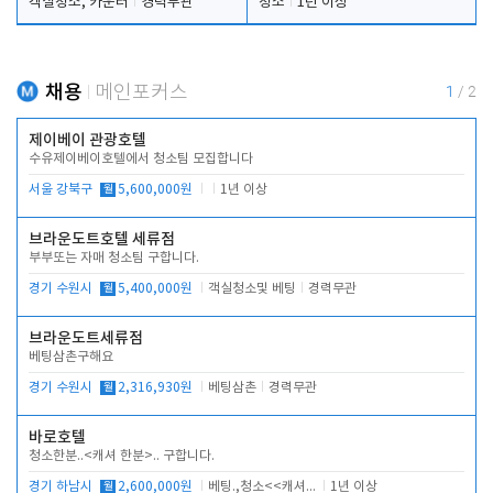
객실청소, 카운터
경력무관
청소
1년 이상
채용
메인포커스
1
/
2
제이베이 관광호텔
수유제이베이호텔에서 청소팀 모집합니다
서울 강북구
월
5,600,000원
1년 이상
브라운도트호텔 세류점
부부또는 자매 청소팀 구합니다.
경기 수원시
월
5,400,000원
객실청소및 베팅
경력무관
브라운도트세류점
베팅삼촌구해요
경기 수원시
월
2,316,930원
베팅삼촌
경력무관
바로호텔
청소한분..<캐셔 한분>.. 구합니다.
경기 하남시
월
2,600,000원
베팅.,청소<<캐셔 모셔봅니다.
1년 이상