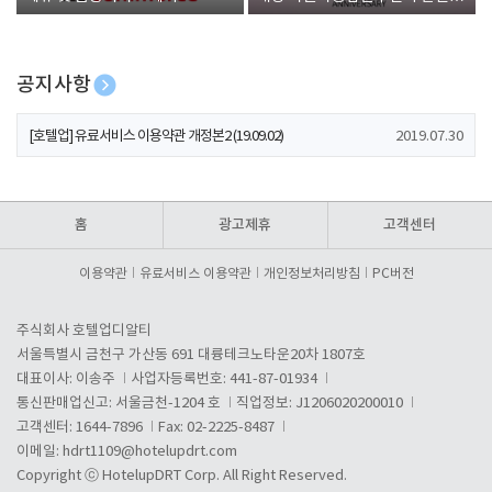
폰 증정
공지사항
[호텔업] 개인정보 처리방침 개정본1 (19.09.02)
2019.07.30
[호텔업] 유료서비스 이용약관 개정본2 (19.09.02)
2019.07.30
[호텔업] 개인정보 처리방침 개정본2 (19.09.02)
2019.07.30
홈
광고제휴
고객센터
이용약관
유료서비스 이용약관
개인정보처리방침
PC버전
주식회사 호텔업디알티
서울특별시 금천구 가산동 691 대륭테크노타운20차 1807호
대표이사: 이송주
사업자등록번호: 441-87-01934
통신판매업신고: 서울금천-1204 호
직업정보: J1206020200010
고객센터: 1644-7896
Fax: 02-2225-8487
이메일:
hdrt1109@hotelupdrt.com
Copyright ⓒ HotelupDRT Corp. All Right Reserved.