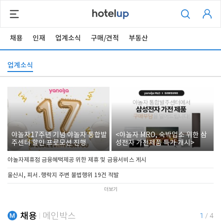
채용
인재
업계소식
구매/견적
부동산
업계소식
야놀자17주년 기념 야놀자 통합발
<야놀자 MRO, 숙박업소 위한 삼
주센터 할인 프로모션 진행
성전자 가전제품 특가 개시>
야놀자제휴점 금융혜택제공 위한 제휴 및 금융서비스 게시
울산시, 피서․행락지 주변 불법행위 19건 적발
더보기
채용
메인박스
1
/
4