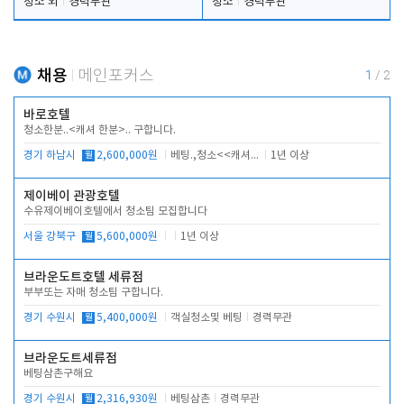
청소 외
경력무관
청소
경력무관
채용
메인포커스
1
/
2
바로호텔
청소한분..<캐셔 한분>.. 구합니다.
경기 하남시
월
2,600,000원
베팅.,청소<<캐셔 모셔봅니다.
1년 이상
제이베이 관광호텔
수유제이베이호텔에서 청소팀 모집합니다
서울 강북구
월
5,600,000원
1년 이상
브라운도트호텔 세류점
부부또는 자매 청소팀 구합니다.
경기 수원시
월
5,400,000원
객실청소및 베팅
경력무관
브라운도트세류점
베팅삼촌구해요
경기 수원시
월
2,316,930원
베팅삼촌
경력무관