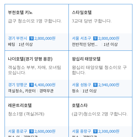
부천호텔 키노
스타일호텔
급구 청소이모 1명 구합니다.
3교대 당번 구합니다.
경기 부천시
월
2,800,000원
서울 서초구
월
2,800,000원
베팅
1년 이상
전반적인 당번업무
1년 이상
나더호텔(경기 양평 용문)
왕십리 태양모텔
객실청소 부부, 자매, 모녀팀
왕십리 태양모텔 청소이모 구
모십니다.
합니다.
경기 양평군
월
4,400,000원
서울 성동구
월
2,940,000원
객실청소, 카운터
경력무관
청소
1년 이상
레몬트리호텔
호텔스타
청소1명 (객실26개)
(급구)청소이모 2명 구합니다.
서울 종로구
월
2,600,000원
서울 중랑구
월
2,300,000원