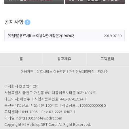
폰 증정
공지사항
[호텔업] 개인정보 처리방침 개정본1 (19.09.02)
2019.07.30
[호텔업] 유료서비스 이용약관 개정본2 (19.09.02)
2019.07.30
[호텔업] 개인정보 처리방침 개정본2 (19.09.02)
2019.07.30
홈
광고제휴
고객센터
이용약관
유료서비스 이용약관
개인정보처리방침
PC버전
주식회사 호텔업디알티
서울특별시 금천구 가산동 691 대륭테크노타운20차 1807호
대표이사: 이송주
사업자등록번호: 441-87-01934
통신판매업신고: 서울금천-1204 호
직업정보: J1206020200010
고객센터: 1644-7896
Fax: 02-2225-8487
이메일:
hdrt1109@hotelupdrt.com
Copyright ⓒ HotelupDRT Corp. All Right Reserved.