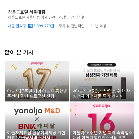
하운드호텔 서울대점
하운드호텔 서울대점 에서 3교대 과장님 구인합니다.
서울 관악구
월
3,099,270원
주차 및 전반적인 당번업무
1년 이상
많이 본 기사
야놀자17주년 기념 야놀자 통합발
<야놀자 MRO, 숙박업소 위한 삼
주센터 할인 프로모션 진행
성전자 가전제품 특가 개시>
야놀자제휴점 금융혜택제공 위한
야놀자16주년 기념 제휴 숙박업주
제휴 및 금융서비스 게시
대상 야놀자통합발주센터 할인쿠