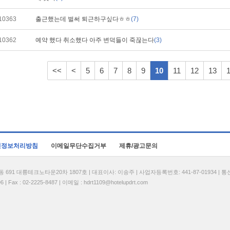
10363
출근했는데 벌써 퇴근하구싶다ㅎㅎ
(7)
10362
예약 했다 취소했다 아주 변덕들이 죽끊는다
(3)
<<
<
5
6
7
8
9
10
11
12
13
인정보처리방침
이메일무단수집거부
제휴/광고문의
1 대륭테크노타운20차 1807호 | 대표이사: 이송주 | 사업자등록번호: 441-87-01934 | 
| Fax : 02-2225-8487 | 이메일 :
hdrt1109@hotelupdrt.com