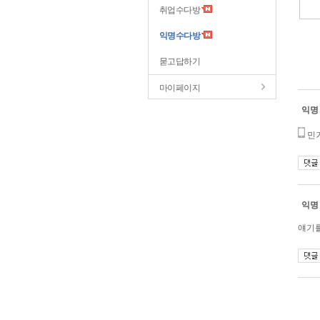
취업수다방
익명수다방
묻고답하기
마이페이지