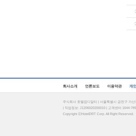
회사소개
언론보도
이용약관
개
주식회사 호텔업디알티 | 서울특별시 금천구 가산동 69
| 직업정보: J1206020200010 | 고객센터 1644-7896 
Copyright ⓒHotelDRT Corp. All Right Reserved.