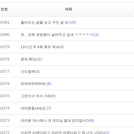
번호
제목
10381
올라오는 글들 보고 구인 글 보니
(5)
10380
와... 진짜 귓방맹이 날려주고 싶네 ㅋㅋㅋㅋㅋ
(12)
10379
12시간 주 4회 휴무 캐셔
(4)
10378
종로 BD는
(1)
10377
신도림에
(3)
10376
하하하하하하하
(8)
10375
그만지구 어서 가라
(5)
10374
여러분힘내세요
(7)
10373
여러분 자나깨나 개 개조심 절대 잊지맙시다
(6)
10372
이러면 이랬다하고 저러면 저랬다파고 참 너도 너답다
(1)