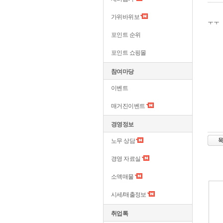
가위바위보
ㅜㅜ
포인트 순위
포인트 쇼핑몰
참여마당
이벤트
매거진이벤트
경영정보
노무 상담
경영 자료실
소액매물
시세/매출정보
취업톡