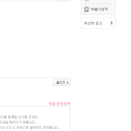
체불사업주
0
최근본 공고