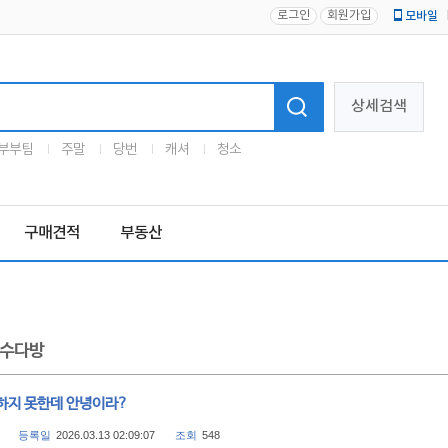
로그인
회원가입
모바일
로고
상세검색
부부팀
주말
당번
캐셔
청소
구매견적
부동산
수다방
하지 못한데 안녕이라?
등록일
2026.03.13 02:09:07
조회
548