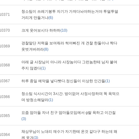
청소팀이 쓰레기봉투 자기가 가져다놔야하는거야 투덜투덜
10371
거리게 만들거냐
(6)
10370
크게 웃어보시다 하하하
(10)
경찰말단 저력을 보여줘라 썩어빠진 개 견찰 한둘이냐 짝다
10369
옷벗겨버려라
(8)
아래 글 사장님이 아니라 사장놈이다 그런놈한테 님자 붙여
10368
주지 않겠다
(1)
10367
하루 종일 예약을 넣다빳다.정신들이 이상한 인간들
(1)
청소팀 식사시간이 3시간. 방이없어 사정사정하며 똑 욕먹으
10366
며 방청소해달라
(1)
요즘 엄마들 자녀 친구 엄마들모임에서 g랄 욕하고 이간질
10365
(3)
채상무님이 노대리 재수가 자기한테 온것 같다구 하는데 왜
10364
케 웃겨
(3)