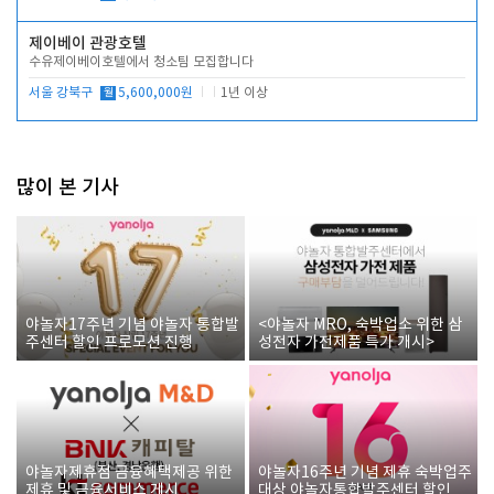
제이베이 관광호텔
수유제이베이호텔에서 청소팀 모집합니다
서울 강북구
월
5,600,000원
1년 이상
많이 본 기사
야놀자17주년 기념 야놀자 통합발
<야놀자 MRO, 숙박업소 위한 삼
주센터 할인 프로모션 진행
성전자 가전제품 특가 개시>
야놀자제휴점 금융혜택제공 위한
야놀자16주년 기념 제휴 숙박업주
제휴 및 금융서비스 게시
대상 야놀자통합발주센터 할인쿠