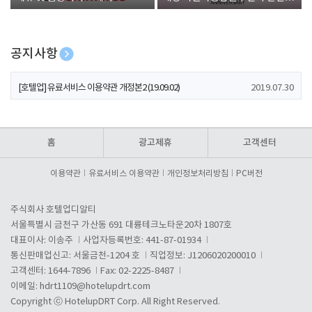
폰 증정
공지사항
[호텔업] 개인정보 처리방침 개정본1 (19.09.02)
2019.07.30
[호텔업] 유료서비스 이용약관 개정본2 (19.09.02)
2019.07.30
[호텔업] 개인정보 처리방침 개정본2 (19.09.02)
2019.07.30
홈
광고제휴
고객센터
이용약관
유료서비스 이용약관
개인정보처리방침
PC버전
주식회사 호텔업디알티
서울특별시 금천구 가산동 691 대륭테크노타운20차 1807호
대표이사: 이송주
사업자등록번호: 441-87-01934
통신판매업신고: 서울금천-1204 호
직업정보: J1206020200010
고객센터: 1644-7896
Fax: 02-2225-8487
이메일:
hdrt1109@hotelupdrt.com
Copyright ⓒ HotelupDRT Corp. All Right Reserved.