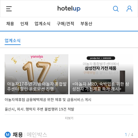
채용
인재
업계소식
구매/견적
부동산
업계소식
야놀자17주년 기념 야놀자 통합발
<야놀자 MRO, 숙박업소 위한 삼
주센터 할인 프로모션 진행
성전자 가전제품 특가 개시>
야놀자제휴점 금융혜택제공 위한 제휴 및 금융서비스 게시
울산시, 피서․행락지 주변 불법행위 19건 적발
더보기
채용
메인박스
1
/
4