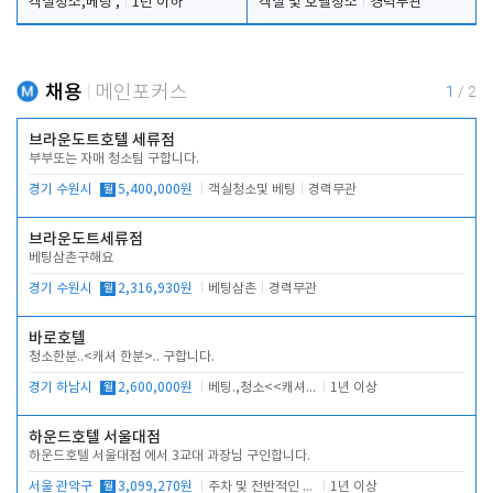
객실청소,베팅 ,
1년 이하
객실 및 호텔청소
경력무관
채용
메인포커스
1
/
2
브라운도트호텔 세류점
부부또는 자매 청소팀 구합니다.
경기 수원시
월
5,400,000원
객실청소및 베팅
경력무관
브라운도트세류점
베팅삼촌구해요
경기 수원시
월
2,316,930원
베팅삼촌
경력무관
바로호텔
청소한분..<캐셔 한분>.. 구합니다.
경기 하남시
월
2,600,000원
베팅.,청소<<캐셔 모셔봅니다.
1년 이상
하운드호텔 서울대점
하운드호텔 서울대점 에서 3교대 과장님 구인합니다.
서울 관악구
월
3,099,270원
주차 및 전반적인 당번업무
1년 이상