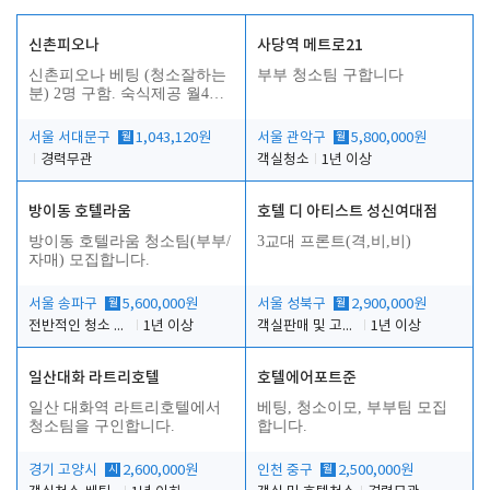
신촌피오나
사당역 메트로21
신촌피오나 베팅 (청소잘하는
부부 청소팀 구합니다
분) 2명 구함. 숙식제공 월4회
휴무
서울 서대문구
월
1,043,120원
서울 관악구
월
5,800,000원
경력무관
객실청소
1년 이상
방이동 호텔라움
호텔 디 아티스트 성신여대점
방이동 호텔라움 청소팀(부부/
3교대 프론트(격,비,비)
자매) 모집합니다.
서울 송파구
월
5,600,000원
서울 성북구
월
2,900,000원
전반적인 청소 업무(객실청소.객실정리)
1년 이상
객실판매 및 고객응대
1년 이상
일산대화 라트리호텔
호텔에어포트준
일산 대화역 라트리호텔에서
베팅, 청소이모, 부부팀 모집
청소팀을 구인합니다.
합니다.
경기 고양시
시
2,600,000원
인천 중구
월
2,500,000원