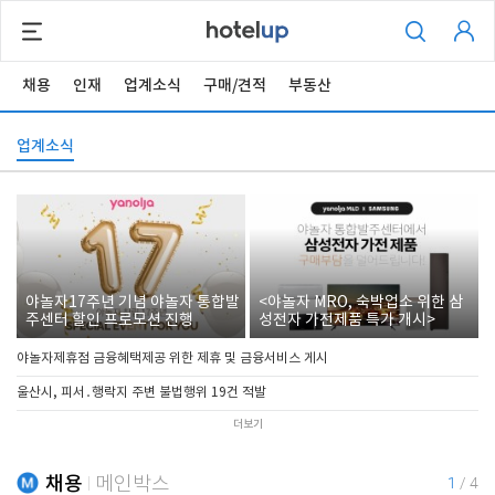
채용
인재
업계소식
구매/견적
부동산
업계소식
야놀자17주년 기념 야놀자 통합발
<야놀자 MRO, 숙박업소 위한 삼
주센터 할인 프로모션 진행
성전자 가전제품 특가 개시>
야놀자제휴점 금융혜택제공 위한 제휴 및 금융서비스 게시
울산시, 피서․행락지 주변 불법행위 19건 적발
더보기
채용
메인박스
1
/
4