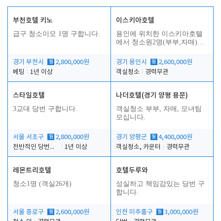
부천호텔 키노
이스키아호텔
급구 청소이모 1명 구합니다.
용인에 위치한 이스키아호텔
에서 청소원2명(부부,자매)을
모집합니다..
경기 부천시
월
2,800,000원
경기 용인시
월
2,600,000원
베팅
1년 이상
객실청소
경력무관
스타일호텔
나더호텔(경기 양평 용문)
3교대 당번 구합니다.
객실청소 부부, 자매, 모녀팀
모십니다.
서울 서초구
월
2,800,000원
경기 양평군
월
4,400,000원
전반적인 당번업무
1년 이상
객실청소, 카운터
경력무관
레몬트리호텔
호텔두루와
청소1명 (객실26개)
성실하고 책임감있는 당번 구
합니다.
서울 종로구
월
2,600,000원
인천 미추홀구
월
3,000,000원