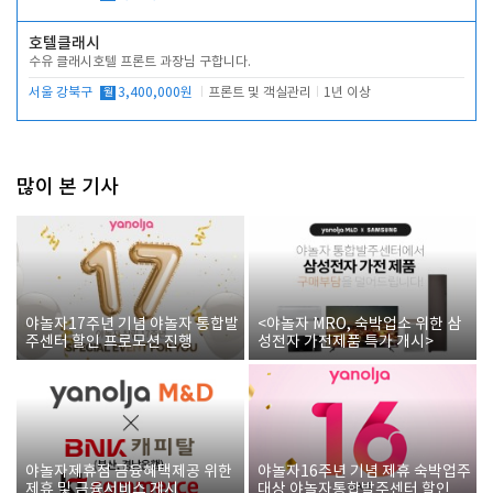
호텔클래시
수유 클래시호텔 프론트 과장님 구합니다.
서울 강북구
월
3,400,000원
프론트 및 객실관리
1년 이상
많이 본 기사
야놀자17주년 기념 야놀자 통합발
<야놀자 MRO, 숙박업소 위한 삼
주센터 할인 프로모션 진행
성전자 가전제품 특가 개시>
야놀자제휴점 금융혜택제공 위한
야놀자16주년 기념 제휴 숙박업주
제휴 및 금융서비스 게시
대상 야놀자통합발주센터 할인쿠