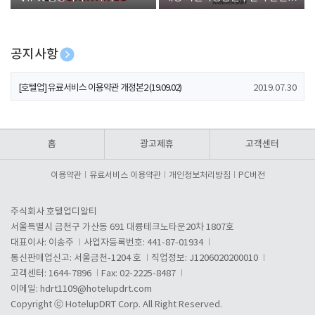
폰 증정
공지사항
[호텔업] 개인정보 처리방침 개정본1 (19.09.02)
2019.07.30
[호텔업] 유료서비스 이용약관 개정본2 (19.09.02)
2019.07.30
[호텔업] 개인정보 처리방침 개정본2 (19.09.02)
2019.07.30
홈
광고제휴
고객센터
이용약관
유료서비스 이용약관
개인정보처리방침
PC버전
주식회사 호텔업디알티
서울특별시 금천구 가산동 691 대륭테크노타운20차 1807호
대표이사: 이송주
사업자등록번호: 441-87-01934
통신판매업신고: 서울금천-1204 호
직업정보: J1206020200010
고객센터: 1644-7896
Fax: 02-2225-8487
이메일:
hdrt1109@hotelupdrt.com
Copyright ⓒ HotelupDRT Corp. All Right Reserved.