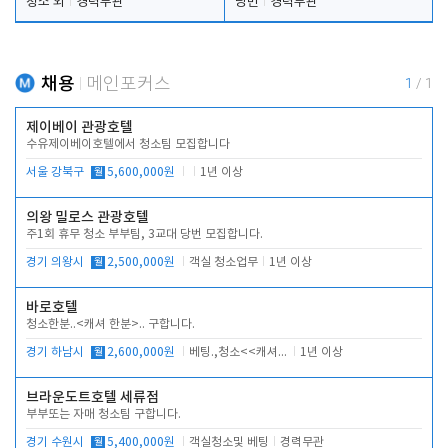
청소 외
경력무관
당번
경력무관
채용
메인포커스
1
/
1
제이베이 관광호텔
수유제이베이호텔에서 청소팀 모집합니다
서울 강북구
월
5,600,000원
1년 이상
의왕 밀로스 관광호텔
주1회 휴무 청소 부부팀, 3교대 당번 모집합니다.
경기 의왕시
월
2,500,000원
객실 청소업무
1년 이상
바로호텔
청소한분..<캐셔 한분>.. 구합니다.
경기 하남시
월
2,600,000원
베팅.,청소<<캐셔 모셔봅니다.
1년 이상
브라운도트호텔 세류점
부부또는 자매 청소팀 구합니다.
경기 수원시
월
5,400,000원
객실청소및 베팅
경력무관