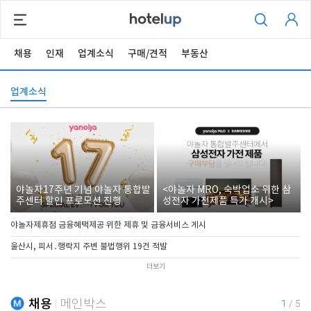
채용
인재
업계소식
구매/견적
부동산
업계소식
야놀자17주년 기념 야놀자 통합발
<야놀자 MRO, 숙박업소 위한 삼
주센터 할인 프로모션 진행
성전자 가전제품 특가 개시>
야놀자제휴점 금융혜택제공 위한 제휴 및 금융서비스 게시
울산시, 피서․행락지 주변 불법행위 19건 적발
더보기
채용
메인박스
1
/
5