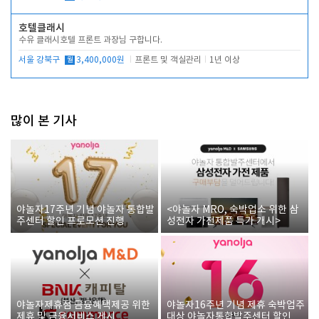
호텔클래시
수유 클래시호텔 프론트 과장님 구합니다.
서울 강북구
월
3,400,000원
프론트 및 객실관리
1년 이상
많이 본 기사
야놀자17주년 기념 야놀자 통합발
<야놀자 MRO, 숙박업소 위한 삼
주센터 할인 프로모션 진행
성전자 가전제품 특가 개시>
야놀자제휴점 금융혜택제공 위한
야놀자16주년 기념 제휴 숙박업주
제휴 및 금융서비스 게시
대상 야놀자통합발주센터 할인쿠