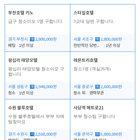
부천호텔 키노
스타일호텔
급구 청소이모 1명 구합니다.
3교대 당번 구합니다.
경기 부천시
월
2,800,000원
서울 서초구
월
2,800,000원
베팅
1년 이상
전반적인 당번업무
1년 이상
왕십리 태양모텔
레몬트리호텔
왕십리 태양모텔 청소이모 구
청소1명 (객실26개)
합니다.
서울 성동구
월
2,940,000원
서울 종로구
월
2,600,000원
청소
1년 이상
청소 외
경력무관
수원 블루호텔
사당역 메트로21
수원 블루호텔에서 부부 자매
부부 청소팀 구합니다
팀찾아요
경기 수원시
시
2,500,000원
서울 관악구
월
5,800,000원