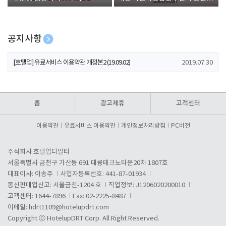
폰 증정
공지사항
[호텔업] 개인정보 처리방침 개정본1 (19.09.02)
2019.07.30
[호텔업] 유료서비스 이용약관 개정본2 (19.09.02)
2019.07.30
[호텔업] 개인정보 처리방침 개정본2 (19.09.02)
2019.07.30
홈
광고제휴
고객센터
이용약관
유료서비스 이용약관
개인정보처리방침
PC버전
주식회사 호텔업디알티
서울특별시 금천구 가산동 691 대륭테크노타운20차 1807호
대표이사: 이송주
사업자등록번호: 441-87-01934
통신판매업신고: 서울금천-1204 호
직업정보: J1206020200010
고객센터: 1644-7896
Fax: 02-2225-8487
이메일:
hdrt1109@hotelupdrt.com
Copyright ⓒ HotelupDRT Corp. All Right Reserved.