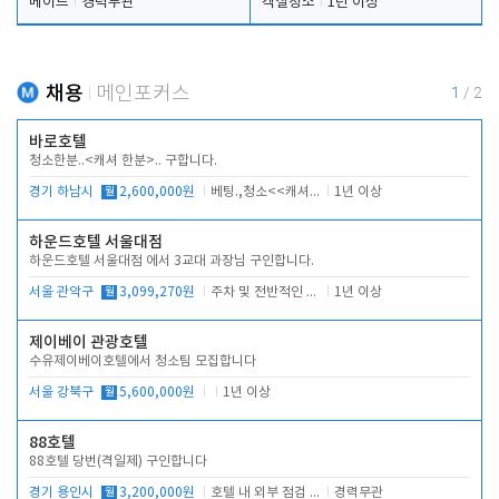
메이드
경력무관
객실청소
1년 이상
채용
메인포커스
1
/
2
바로호텔
청소한분..<캐셔 한분>.. 구합니다.
경기 하남시
월
2,600,000원
베팅.,청소<<캐셔 모셔봅니다.
1년 이상
하운드호텔 서울대점
하운드호텔 서울대점 에서 3교대 과장님 구인합니다.
서울 관악구
월
3,099,270원
주차 및 전반적인 당번업무
1년 이상
제이베이 관광호텔
수유제이베이호텔에서 청소팀 모집합니다
서울 강북구
월
5,600,000원
1년 이상
88호텔
88호텔 당번(격일제) 구인합니다
경기 용인시
월
3,200,000원
호텔 내 외부 점검 및 프런트 운영
경력무관