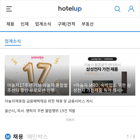
채용
인재
업계소식
구매/견적
부동산
업계소식
야놀자17주년 기념 야놀자 통합발
<야놀자 MRO, 숙박업소 위한 삼
주센터 할인 프로모션 진행
성전자 가전제품 특가 개시>
야놀자제휴점 금융혜택제공 위한 제휴 및 금융서비스 게시
울산시, 피서․행락지 주변 불법행위 19건 적발
더보기
채용
메인박스
1
/
6