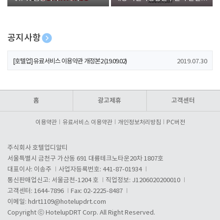
폰 증정
공지사항
[호텔업] 개인정보 처리방침 개정본1 (19.09.02)
2019.07.30
[호텔업] 유료서비스 이용약관 개정본2 (19.09.02)
2019.07.30
[호텔업] 개인정보 처리방침 개정본2 (19.09.02)
2019.07.30
홈
광고제휴
고객센터
이용약관
유료서비스 이용약관
개인정보처리방침
PC버전
주식회사 호텔업디알티
서울특별시 금천구 가산동 691 대륭테크노타운20차 1807호
대표이사: 이송주
사업자등록번호: 441-87-01934
통신판매업신고: 서울금천-1204 호
직업정보: J1206020200010
고객센터: 1644-7896
Fax: 02-2225-8487
이메일:
hdrt1109@hotelupdrt.com
Copyright ⓒ HotelupDRT Corp. All Right Reserved.