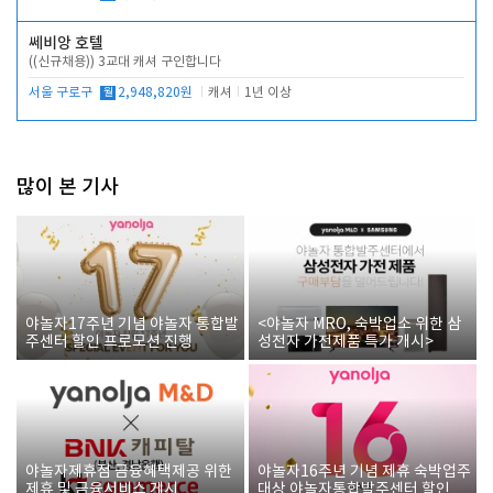
쎄비앙 호텔
((신규채용)) 3교대 캐셔 구인합니다
서울 구로구
월
2,948,820원
캐셔
1년 이상
많이 본 기사
야놀자17주년 기념 야놀자 통합발
<야놀자 MRO, 숙박업소 위한 삼
주센터 할인 프로모션 진행
성전자 가전제품 특가 개시>
야놀자제휴점 금융혜택제공 위한
야놀자16주년 기념 제휴 숙박업주
제휴 및 금융서비스 게시
대상 야놀자통합발주센터 할인쿠