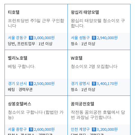
티호텔
왕십리 태양모텔
프런트당번 주5일 근무 구인합
왕십리 태양모텔 청소이모 구
니다
합니다.
서울 강동구
월
3,000,000원
서울 성동구
월
2,940,000원
당번, 프런트업무
1년 이상
청소
1년 이상
벨리노호텔
W호텔
베팅 구합니다.
청소이모 2명 모집합니다
경기 오산시
월
2,500,000원
경기 광명시
월
3,400,170원
베팅
경력무관
청소
1년 이상
상봉호텔버스
꿈의궁전호텔
청소이모 구합니다 (합법만 가
작전동 꿈의궁전 호텔에서 당
능)
번 과장님 구인합니다.
서울 중랑구
월
2,600,000원
인천 계양구
월
3,200,000원