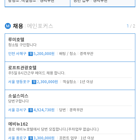
탕청소 .객실청소
경력무관
당번 업무
경력무관
채용
메인포커스
1
/
2
루미호텔
청소팀 구인합니다
인천 서해구
월
5,200,000원
배팅 / 청소
경력무관
로프트관광호텔
주5일 8시간근무 메이드 채용 합니다.
서울 영등포구
월
2,300,000원
객실청소
1년 이상
소설스미스
당번구합니다
서울 강서구
월
4,924,730원
당번
경력무관
에비뉴162
종로 에비뉴호텔에서 당번 모집합니다.(주차업무 없습니다.)
서울 종로구
월
3,300,000원
프런트 업무
1년 이상