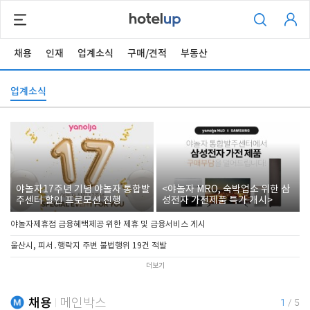
채용
인재
업계소식
구매/견적
부동산
업계소식
야놀자17주년 기념 야놀자 통합발
<야놀자 MRO, 숙박업소 위한 삼
주센터 할인 프로모션 진행
성전자 가전제품 특가 개시>
야놀자제휴점 금융혜택제공 위한 제휴 및 금융서비스 게시
울산시, 피서․행락지 주변 불법행위 19건 적발
더보기
채용
메인박스
1
/
5