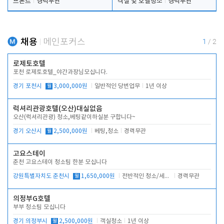
프론트
경력무관
객실 및 호텔청소
경력무관
채용
메인포커스
1
/
2
로제토호텔
포천 로제토호텔_야간과장님모십니다.
경기 포천시
월
3,000,000원
일반적인 당번업무
1년 이상
럭셔리관광호텔(오산)대실없음
오산(럭셔리관광) 청소,베팅같이하실분 구합니다~
경기 오산시
월
2,500,000원
베팅,청소
경력무관
고요스테이
춘천 고요스테이 청소팀 한분 모십니다
강원특별자치도 춘천시
월
1,650,000원
전반적인 청소/세탁업무
경력무관
의정부G호텔
부부 청소팀 모십니다
경기 의정부시
월
2,500,000원
객실청소
1년 이상