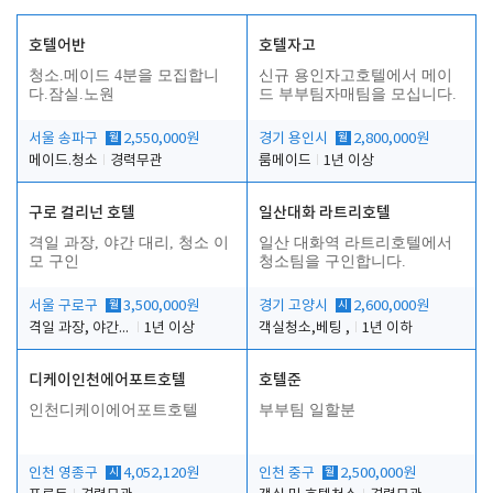
호텔어반
호텔자고
청소.메이드 4분을 모집합니
신규 용인자고호텔에서 메이
다.잠실.노원
드 부부팀자매팀을 모십니다.
서울 송파구
월
2,550,000원
경기 용인시
월
2,800,000원
메이드.청소
경력무관
룸메이드
1년 이상
구로 컬리넌 호텔
일산대화 라트리호텔
격일 과장, 야간 대리, 청소 이
일산 대화역 라트리호텔에서
모 구인
청소팀을 구인합니다.
서울 구로구
월
3,500,000원
경기 고양시
시
2,600,000원
격일 과장, 야간 대리, 청소 이모
1년 이상
객실청소,베팅 ,
1년 이하
디케이인천에어포트호텔
호텔준
인천디케이에어포트호텔
부부팀 일할분
인천 영종구
시
4,052,120원
인천 중구
월
2,500,000원