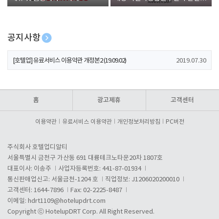
폰 증정
공지사항
[호텔업] 개인정보 처리방침 개정본1 (19.09.02)
2019.07.30
[호텔업] 유료서비스 이용약관 개정본2 (19.09.02)
2019.07.30
[호텔업] 개인정보 처리방침 개정본2 (19.09.02)
2019.07.30
홈
광고제휴
고객센터
이용약관
유료서비스 이용약관
개인정보처리방침
PC버전
주식회사 호텔업디알티
서울특별시 금천구 가산동 691 대륭테크노타운20차 1807호
대표이사: 이송주
사업자등록번호: 441-87-01934
통신판매업신고: 서울금천-1204 호
직업정보: J1206020200010
고객센터: 1644-7896
Fax: 02-2225-8487
이메일:
hdrt1109@hotelupdrt.com
Copyright ⓒ HotelupDRT Corp. All Right Reserved.