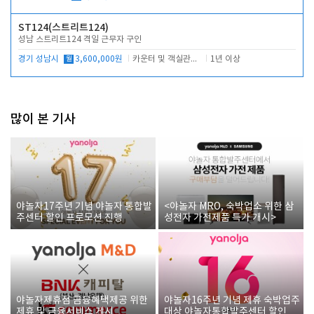
ST124(스트리트124)
성남 스트리트124 격일 근무자 구인
경기 성남시
월
3,600,000원
카운터 및 객실관리 전반
1년 이상
많이 본 기사
야놀자17주년 기념 야놀자 통합발
<야놀자 MRO, 숙박업소 위한 삼
주센터 할인 프로모션 진행
성전자 가전제품 특가 개시>
야놀자제휴점 금융혜택제공 위한
야놀자16주년 기념 제휴 숙박업주
제휴 및 금융서비스 게시
대상 야놀자통합발주센터 할인쿠