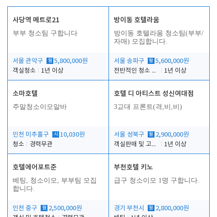
사당역 메트로21
방이동 호텔라움
부부 청소팀 구합니다
방이동 호텔라움 청소팀(부부/
자매) 모집합니다.
서울 관악구
월
5,800,000원
서울 송파구
월
5,600,000원
객실청소
1년 이상
전반적인 청소 업무(객실청소.객실정리)
1년 이상
소마호텔
호텔 디 아티스트 성신여대점
주말청소이모알바
3교대 프론트(격,비,비)
인천 미추홀구
시
10,030원
서울 성북구
월
2,900,000원
청소
경력무관
객실판매 및 고객응대
1년 이상
호텔에어포트준
부천호텔 키노
베팅, 청소이모, 부부팀 모집
급구 청소이모 1명 구합니다.
합니다.
인천 중구
월
2,500,000원
경기 부천시
월
2,800,000원