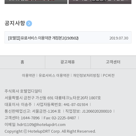
폰 증정
공지사항
[호텔업] 개인정보 처리방침 개정본1 (19.09.02)
2019.07.30
[호텔업] 유료서비스 이용약관 개정본2 (19.09.02)
2019.07.30
[호텔업] 개인정보 처리방침 개정본2 (19.09.02)
2019.07.30
홈
광고제휴
고객센터
이용약관
유료서비스 이용약관
개인정보처리방침
PC버전
주식회사 호텔업디알티
서울특별시 금천구 가산동 691 대륭테크노타운20차 1807호
대표이사: 이송주
사업자등록번호: 441-87-01934
통신판매업신고: 서울금천-1204 호
직업정보: J1206020200010
고객센터: 1644-7896
Fax: 02-2225-8487
이메일:
hdrt1109@hotelupdrt.com
Copyright ⓒ HotelupDRT Corp. All Right Reserved.