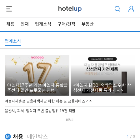
채용
인재
업계소식
구매/견적
부동산
업계소식
야놀자17주년 기념 야놀자 통합발
<야놀자 MRO, 숙박업소 위한 삼
주센터 할인 프로모션 진행
성전자 가전제품 특가 개시>
야놀자제휴점 금융혜택제공 위한 제휴 및 금융서비스 게시
울산시, 피서․행락지 주변 불법행위 19건 적발
더보기
채용
메인박스
1
/
3