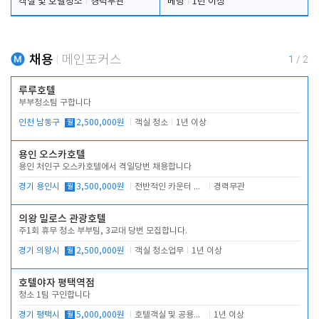
객실 및 호텔청소
경력무관
베팅
1년 이상
채용
메인포커스
1
/
2
루루호텔
부부청소팀 구합니다
인천 남동구
월
2,500,000원
객실 청소
1년 이상
용인 오스카호텔
용인 처인구 오스카호텔에서 격일당번 채용합니다
경기 용인시
월
3,500,000원
전반적인 카운터 업무
경력무관
의왕 밀로스 관광호텔
주1회 휴무 청소 부부팀, 3교대 당번 모집합니다.
경기 의왕시
월
2,500,000원
객실 청소업무
1년 이상
호텔야자 평택역점
청소 1팀 구인합니다
경기 평택시
월
5,000,000원
호텔객실 및 공용시설 청소 관리
1년 이상