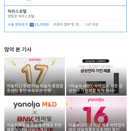
하라스호텔
영등포 하라스호텔
서울 영등포구
시
10,030원
카운터 업무 및 객실관리(청소상태 확인, 객실판매)
1년 이상
많이 본 기사
야놀자17주년 기념 야놀자 통합발
<야놀자 MRO, 숙박업소 위한 삼
주센터 할인 프로모션 진행
성전자 가전제품 특가 개시>
야놀자제휴점 금융혜택제공 위한
야놀자16주년 기념 제휴 숙박업주
제휴 및 금융서비스 게시
대상 야놀자통합발주센터 할인쿠