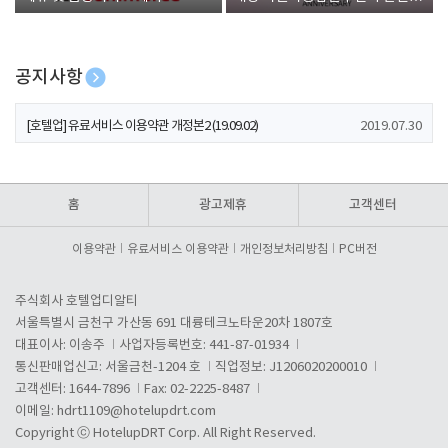
폰 증정
공지사항
[호텔업] 개인정보 처리방침 개정본1 (19.09.02)
2019.07.30
[호텔업] 유료서비스 이용약관 개정본2 (19.09.02)
2019.07.30
[호텔업] 개인정보 처리방침 개정본2 (19.09.02)
2019.07.30
홈
광고제휴
고객센터
이용약관
유료서비스 이용약관
개인정보처리방침
PC버전
주식회사 호텔업디알티
서울특별시 금천구 가산동 691 대륭테크노타운20차 1807호
대표이사: 이송주
사업자등록번호: 441-87-01934
통신판매업신고: 서울금천-1204 호
직업정보: J1206020200010
고객센터: 1644-7896
Fax: 02-2225-8487
이메일:
hdrt1109@hotelupdrt.com
Copyright ⓒ HotelupDRT Corp. All Right Reserved.