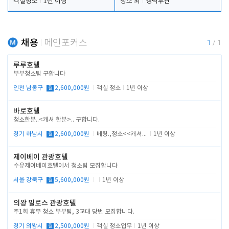
객실청소
1년 이상
청소 외
경력무관
채용
메인포커스
1
/
1
루루호텔
부부청소팀 구합니다
인천 남동구
월
2,600,000원
객실 청소
1년 이상
바로호텔
청소한분..<캐셔 한분>.. 구합니다.
경기 하남시
월
2,600,000원
베팅.,청소<<캐셔 모셔봅니다.
1년 이상
제이베이 관광호텔
수유제이베이호텔에서 청소팀 모집합니다
서울 강북구
월
5,600,000원
1년 이상
의왕 밀로스 관광호텔
주1회 휴무 청소 부부팀, 3교대 당번 모집합니다.
경기 의왕시
월
2,500,000원
객실 청소업무
1년 이상