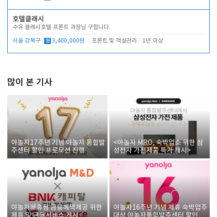
호텔클래시
수유 클래시호텔 프론트 과장님 구합니다.
서울 강북구
월
3,400,000원
프론트 및 객실관리
1년 이상
많이 본 기사
야놀자17주년 기념 야놀자 통합발
<야놀자 MRO, 숙박업소 위한 삼
주센터 할인 프로모션 진행
성전자 가전제품 특가 개시>
야놀자제휴점 금융혜택제공 위한
야놀자16주년 기념 제휴 숙박업주
제휴 및 금융서비스 게시
대상 야놀자통합발주센터 할인쿠