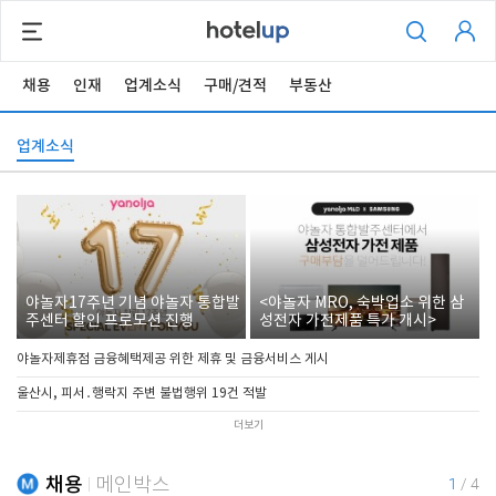
채용
인재
업계소식
구매/견적
부동산
업계소식
야놀자17주년 기념 야놀자 통합발
<야놀자 MRO, 숙박업소 위한 삼
주센터 할인 프로모션 진행
성전자 가전제품 특가 개시>
야놀자제휴점 금융혜택제공 위한 제휴 및 금융서비스 게시
울산시, 피서․행락지 주변 불법행위 19건 적발
더보기
채용
메인박스
1
/
4