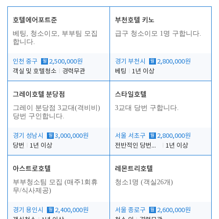
호텔에어포트준
부천호텔 키노
베팅, 청소이모, 부부팀 모집
급구 청소이모 1명 구합니다.
합니다.
인천 중구
월
2,500,000원
경기 부천시
월
2,800,000원
객실 및 호텔청소
경력무관
베팅
1년 이상
그레이호텔 분당점
스타일호텔
그레이 분당점 3교대(격비비)
3교대 당번 구합니다.
당번 구인합니다.
경기 성남시
월
3,000,000원
서울 서초구
월
2,800,000원
당번
1년 이상
전반적인 당번업무
1년 이상
아스트로호텔
레몬트리호텔
부부청소팀 모집 (매주1회휴
청소1명 (객실26개)
무/식사제공)
경기 용인시
월
2,400,000원
서울 종로구
월
2,600,000원