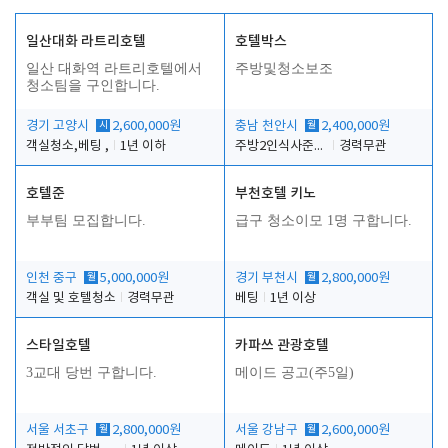
일산대화 라트리호텔
호텔박스
일산 대화역 라트리호텔에서
주방및청소보조
청소팀을 구인합니다.
경기 고양시
시
2,600,000원
충남 천안시
월
2,400,000원
객실청소,베팅 ,
1년 이하
주방2인식사준비및청소린렌보조
경력무관
호텔준
부천호텔 키노
부부팀 모집합니다.
급구 청소이모 1명 구합니다.
인천 중구
월
5,000,000원
경기 부천시
월
2,800,000원
객실 및 호텔청소
경력무관
베팅
1년 이상
스타일호텔
카파쓰 관광호텔
3교대 당번 구합니다.
메이드 공고(주5일)
서울 서초구
월
2,800,000원
서울 강남구
월
2,600,000원