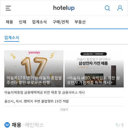
채용
인재
업계소식
구매/견적
부동산
업계소식
야놀자17주년 기념 야놀자 통합발
<야놀자 MRO, 숙박업소 위한 삼
주센터 할인 프로모션 진행
성전자 가전제품 특가 개시>
야놀자제휴점 금융혜택제공 위한 제휴 및 금융서비스 게시
울산시, 피서․행락지 주변 불법행위 19건 적발
더보기
채용
메인박스
1
/
5