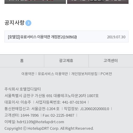
폰 증정
공지사항
[호텔업] 개인정보 처리방침 개정본1 (19.09.02)
2019.07.30
[호텔업] 유료서비스 이용약관 개정본2 (19.09.02)
2019.07.30
[호텔업] 개인정보 처리방침 개정본2 (19.09.02)
2019.07.30
홈
광고제휴
고객센터
이용약관
유료서비스 이용약관
개인정보처리방침
PC버전
주식회사 호텔업디알티
서울특별시 금천구 가산동 691 대륭테크노타운20차 1807호
대표이사: 이송주
사업자등록번호: 441-87-01934
통신판매업신고: 서울금천-1204 호
직업정보: J1206020200010
고객센터: 1644-7896
Fax: 02-2225-8487
이메일:
hdrt1109@hotelupdrt.com
Copyright ⓒ HotelupDRT Corp. All Right Reserved.