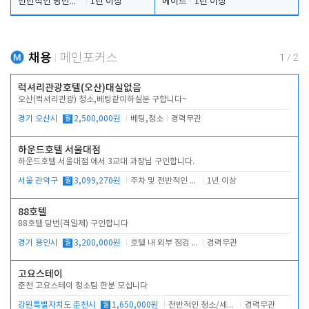
전반적인 당번업무
1년 이상
메이드
1년 이상
채용
메인포커스
1
/
2
럭셔리관광호텔(오산)대실없음
오산(럭셔리관광) 청소,베팅같이하실분 구합니다~
경기 오산시
월
2,500,000원
베팅,청소
경력무관
하운드호텔 서울대점
하운드호텔 서울대점 에서 3교대 과장님 구인합니다.
서울 관악구
월
3,099,270원
주차 및 전반적인 당번업무
1년 이상
88호텔
88호텔 당번(격일제) 구인합니다
경기 용인시
월
3,200,000원
호텔 내 외부 점검 및 프런트 운영
경력무관
고요스테이
춘천 고요스테이 청소팀 한분 모십니다
강원특별자치도 춘천시
월
1,650,000원
전반적인 청소/세탁업무
경력무관