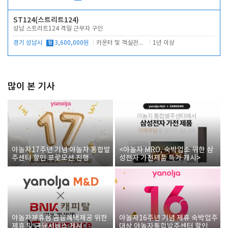
ST124(스트리트124)
성남 스트리트124 격일 근무자 구인
경기 성남시
월
3,600,000원
카운터 및 객실관리 전반
1년 이상
많이 본 기사
야놀자17주년 기념 야놀자 통합발
<야놀자 MRO, 숙박업소 위한 삼
주센터 할인 프로모션 진행
성전자 가전제품 특가 개시>
야놀자제휴점 금융혜택제공 위한
야놀자16주년 기념 제휴 숙박업주
제휴 및 금융서비스 게시
대상 야놀자통합발주센터 할인쿠