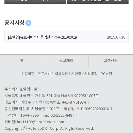
폰 증정
공지사항
[호텔업] 개인정보 처리방침 개정본1 (19.09.02)
2019.07.30
[호텔업] 유료서비스 이용약관 개정본2 (19.09.02)
2019.07.30
[호텔업] 개인정보 처리방침 개정본2 (19.09.02)
2019.07.30
홈
광고제휴
고객센터
이용약관
유료서비스 이용약관
개인정보처리방침
PC버전
주식회사 호텔업디알티
서울특별시 금천구 가산동 691 대륭테크노타운20차 1807호
대표이사: 이송주
사업자등록번호: 441-87-01934
통신판매업신고: 서울금천-1204 호
직업정보: J1206020200010
고객센터: 1644-7896
Fax: 02-2225-8487
이메일:
hdrt1109@hotelupdrt.com
Copyright ⓒ HotelupDRT Corp. All Right Reserved.