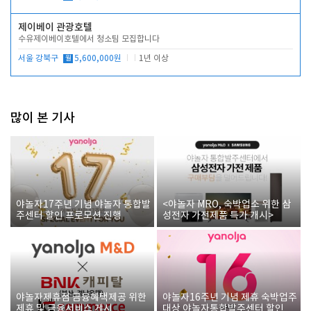
제이베이 관광호텔
수유제이베이호텔에서 청소팀 모집합니다
서울 강북구
월
5,600,000원
1년 이상
많이 본 기사
야놀자17주년 기념 야놀자 통합발
<야놀자 MRO, 숙박업소 위한 삼
주센터 할인 프로모션 진행
성전자 가전제품 특가 개시>
야놀자제휴점 금융혜택제공 위한
야놀자16주년 기념 제휴 숙박업주
제휴 및 금융서비스 게시
대상 야놀자통합발주센터 할인쿠