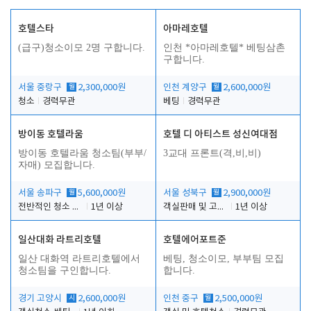
호텔스타
아마레호텔
(급구)청소이모 2명 구합니다.
인천 *아마레호텔* 베팅삼촌
구합니다.
서울 중랑구
월
2,300,000원
인천 계양구
월
2,600,000원
청소
경력무관
베팅
경력무관
방이동 호텔라움
호텔 디 아티스트 성신여대점
방이동 호텔라움 청소팀(부부/
3교대 프론트(격,비,비)
자매) 모집합니다.
서울 송파구
월
5,600,000원
서울 성북구
월
2,900,000원
전반적인 청소 업무(객실청소.객실정리)
1년 이상
객실판매 및 고객응대
1년 이상
일산대화 라트리호텔
호텔에어포트준
일산 대화역 라트리호텔에서
베팅, 청소이모, 부부팀 모집
청소팀을 구인합니다.
합니다.
경기 고양시
시
2,600,000원
인천 중구
월
2,500,000원