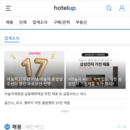
채용
인재
업계소식
구매/견적
부동산
업계소식
야놀자17주년 기념 야놀자 통합발
<야놀자 MRO, 숙박업소 위한 삼
주센터 할인 프로모션 진행
성전자 가전제품 특가 개시>
야놀자제휴점 금융혜택제공 위한 제휴 및 금융서비스 게시
울산시, 피서․행락지 주변 불법행위 19건 적발
더보기
채용
메인박스
1
/
4