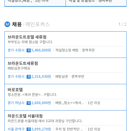
객실청소,베팅 ,
1년 이하
객실 및 호텔청소
경력무관
채용
메인포커스
1
/
2
브라운도트호텔 세류점
부부또는 자매 청소팀 구합니다.
경기 수원시
월
5,400,000원
객실청소및 베팅
경력무관
브라운도트세류점
베팅삼촌구해요
경기 수원시
월
2,316,930원
베팅삼촌
경력무관
바로호텔
청소한분..<캐셔 한분>.. 구합니다.
경기 하남시
월
2,600,000원
베팅.,청소<<캐셔 모셔봅니다.
1년 이상
하운드호텔 서울대점
하운드호텔 서울대점 에서 3교대 과장님 구인합니다.
서울 관악구
월
3,099,270원
주차 및 전반적인 당번업무
1년 이상